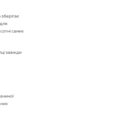
 зберігає
 для
сотні самих
упці завжди
качиної
вних