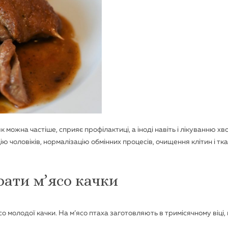
 можна частіше, сприяє профілактиці, а іноді навіть і лікуванню хв
ію чоловіків, нормалізацію обмінних процесів, очищення клітин і тка
рати м’ясо качки
о молодої качки. На м’ясо птаха заготовляють в тримісячному віці,