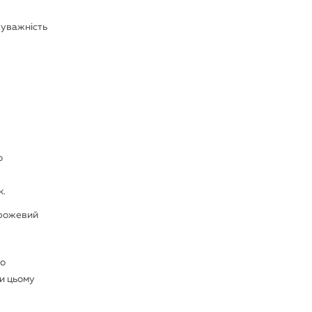
 уважність
о
к.
 рожевий
со
ри цьому