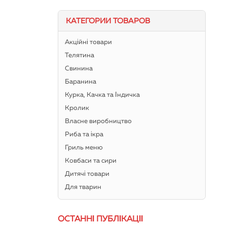
КАТЕГОРИИ ТОВАРОВ
Акційні товари
Телятина
Свинина
Баранина
Курка, Качка та Індичка
Кролик
Власне виробництво
Риба та ікра
Гриль меню
Ковбаси та сири
Дитячі товари
Для тварин
ОСТАННІ ПУБЛІКАЦІЇ