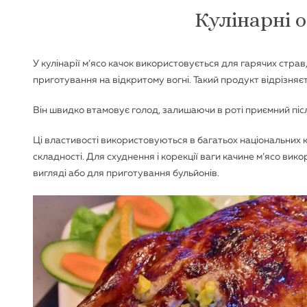
Кулінарні о
У кулінарії м’ясо качок використовується для гарячих страв,
приготування на відкритому вогні. Такий продукт відрізня
Він швидко втамовує голод, залишаючи в роті приємний піс
Ці властивості використовуються в багатьох національних к
складності. Для схуднення і корекції ваги качине м’ясо вик
вигляді або для приготування бульйонів.