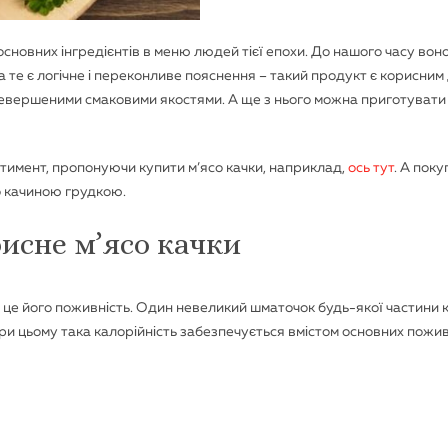
основних інгредієнтів в меню людей тієї епохи. До нашого часу воно
на те є логічне і переконливе пояснення – такий продукт є корисним
евершеними смаковими якостями. А ще з нього можна приготувати 
тимент, пропонуючи купити м’ясо качки, наприклад,
ось тут
. А пок
о качиною грудкою.
исне м’ясо качки
– це його поживність. Один невеликий шматочок будь-якої частини 
ри цьому така калорійність забезпечується вмістом основних пожи