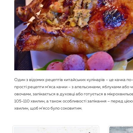
Один з відомих рецептів китайських кулінарів – це качка по-п
прості рецепти м’яса качки – з апельсинами, яблуками або ч
овочами, запікається в духовці або готується в мікрохвиль
105-110 хвилин, а також особливості запікання – перед ц
хвилин, щоб м’ясо було соковитим.