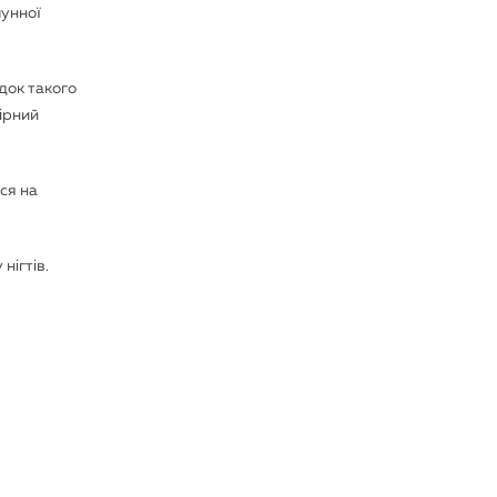
мунної
ідок такого
ірний
ся на
нігтів.