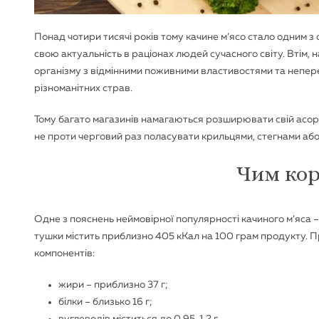
Понад чотири тисячі років тому качине м’ясо стало одним з 
свою актуальність в раціонах людей сучасного світу. Втім, 
організму з відмінними поживними властивостями та непер
різноманітних страв.
Тому багато магазинів намагаються розширювати свій асор
не проти черговий раз поласувати крильцями, стегнами аб
Чим кор
Одне з пояснень неймовірної популярності качиного м’яса 
тушки містить приблизно 405 кКал на 100 грам продукту. П
компонентів:
жири – приблизно 37 г;
білки – близько 16 г;
вуглеводів міститься до 0,95-1,2 г.