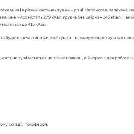
отування і в різних частинах тушки – різні. Наприклад, запечена ка
е качине м’ясо містить 279 кКал, грудка без шкірки – 145 кКал. Най
й міститься до 415 кКал.
 будь-якої частини качиної тушки – в ньому концентрується нев
 частини туші містяться не тільки поживні, а й корисні для роботи 
вному складі), токоферол.