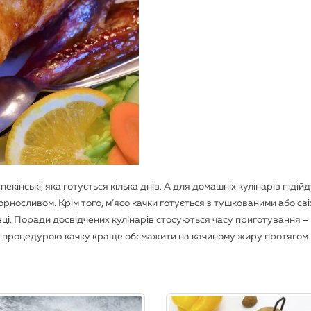
екінські, яка готується кілька днів. А для домашніх кулінарів підій
орносливом. Крім того, м’ясо качки готується з тушкованими або св
овці. Поради досвідчених кулінарів стосуються часу приготування 
ією процедурою качку краще обсмажити на качиному жиру протягом 