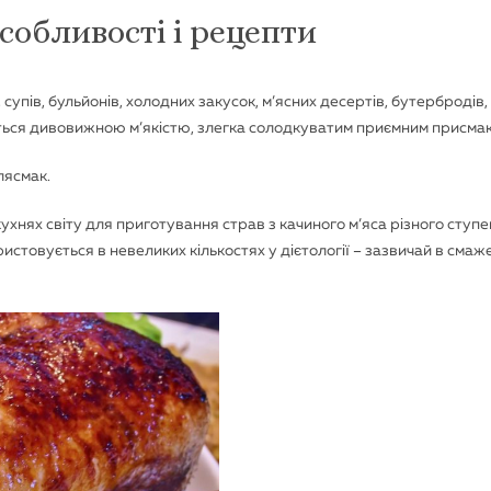
собливості і рецепти
 супів, бульйонів, холодних закусок, м’ясних десертів, бутербродів,
ється дивовижною м’якістю, злегка солодкуватим приємним присма
лясмак.
ухнях світу для приготування страв з качиного м’яса різного ступ
ористовується в невеликих кількостях у дієтології – зазвичай в сма