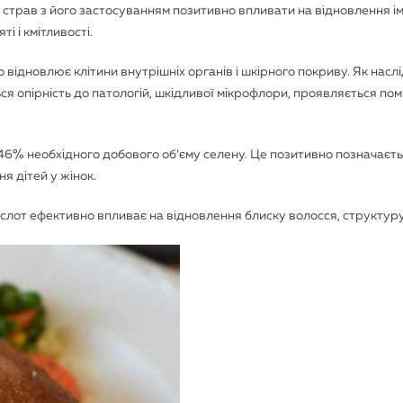
 страв з його застосуванням позитивно впливати на відновлення і
і і кмітливості.
відновлює клітини внутрішніх органів і шкірного покриву. Як насл
я опірність до патологій, шкідливої мікрофлори, проявляється пом
о 46% необхідного добового об’єму селену. Це позитивно позначаєть
я дітей у жінок.
ислот ефективно впливає на відновлення блиску волосся, структуру 