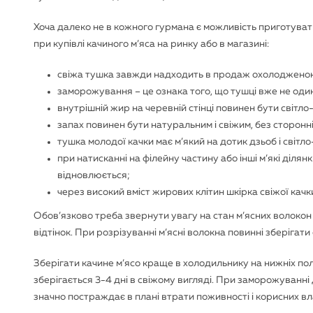
Хоча далеко не в кожного гурмана є можливість приготуват
при купівлі качиного м’яса на ринку або в магазині:
свіжа тушка завжди надходить в продаж охолоджено
заморожування – це ознака того, що тушці вже не оди
внутрішній жир на черевній стінці повинен бути світл
запах повинен бути натуральним і свіжим, без сторонні
тушка молодої качки має м’який на дотик дзьоб і світл
при натисканні на філейну частину або інші м’які діля
відновлюється;
через високий вміст жирових клітин шкірка свіжої качк
Обов’язково треба звернути увагу на стан м’ясних волокон
відтінок. При розрізуванні м’ясні волокна повинні зберігати о
Зберігати качине м’ясо краще в холодильнику на нижніх пол
зберігається 3-4 дні в свіжому вигляді. При заморожуванні 
значно постраждає в плані втрати поживності і корисних в