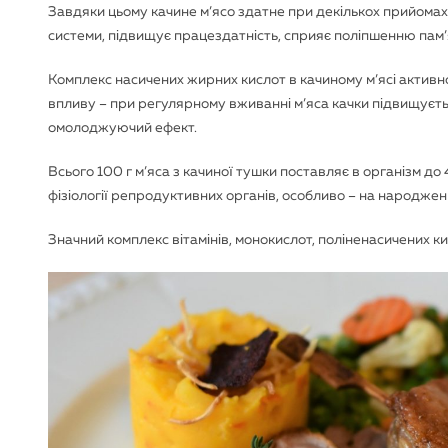
Завдяки цьому качине м’ясо здатне при декількох прийомах
системи, підвищує працездатність, сприяє поліпшенню пам’ят
Комплекс насичених жирних кислот в качиному м’ясі активно 
впливу – при регулярному вживанні м’яса качки підвищуєтьс
омолоджуючий ефект.
Всього 100 г м’яса з качиної тушки поставляє в організм д
фізіології репродуктивних органів, особливо – на народженн
Значний комплекс вітамінів, монокислот, поліненасичених к