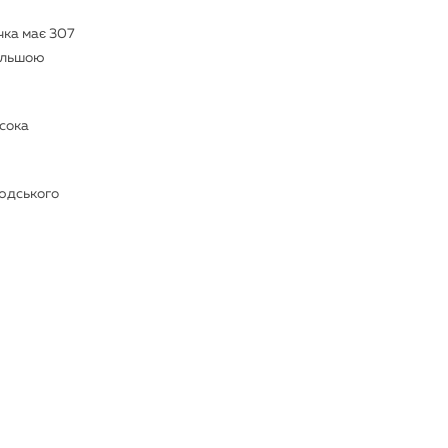
чка має 307
більшою
исока
людського