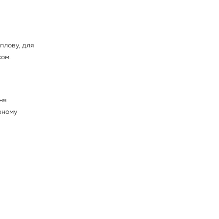
 плову, для
ком.
еня
женому