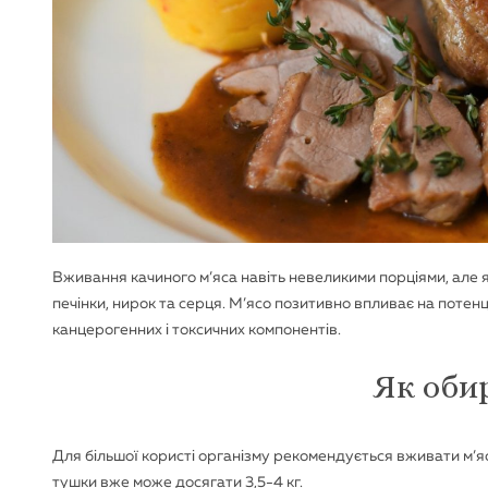
Вживання качиного м’яса навіть невеликими порціями, але як
печінки, нирок та серця. М’ясо позитивно впливає на потенц
канцерогенних і токсичних компонентів.
Як оби
Для більшої користі організму рекомендується вживати м’яс
тушки вже може досягати 3,5-4 кг.