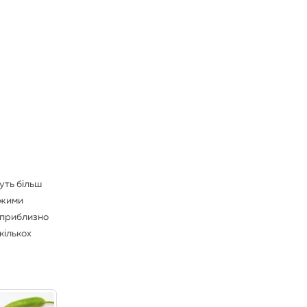
дуть більш
іжими
– приблизно
кількох