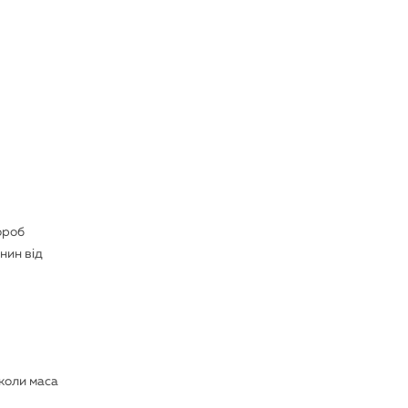
ороб
нин від
 коли маса