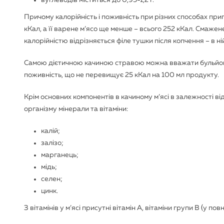
Причому калорійність і поживність при різних способах приг
кКал, а її варене м’ясо ще менше – всього 252 кКал. Смажен
калорійністю відрізняється філе тушки після копчення – в ні
Самою дієтичною качиною стравою можна вважати бульйон з
поживність, що не перевищує 25 кКал на 100 мл продукту.
Крім основних компонентів в качиному м’ясі в залежності від
організму мінерали та вітаміни:
калій;
залізо;
марганець;
мідь;
селен;
цинк.
З вітамінів у м’ясі присутні вітамін А, вітаміни групи В (у по