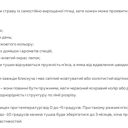
и страву із самостійно вирощеної птиці, зате кожен може проявити
ю;
н день;
о-жовтого кольору;
х домішок і ароматів спецій;
о-жовтий окрас лапок;
нки тушки відчувається пружність м’яса, а ямка від вдавлення швидк
и завжди блискуча і має світлий жовтуватий або золотистий відтіно
 – вони повинні бути пружними, мати червоний яскравий колір або
днорідність і структуру по лінії розрізу.
ицях при температурі від 0 до +5 градусів. При такому режимі м’я
до -10 градусів качина тушка буде зберігатися до 3 місяців, хоча п
ластивостей.