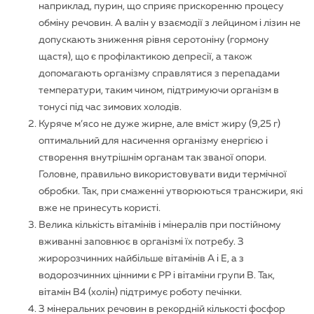
наприклад, пурин, що сприяє прискоренню процесу
обміну речовин. А валін у взаємодії з лейцином і лізин не
допускають зниження рівня серотоніну (гормону
щастя), що є профілактикою депресії, а також
допомагають організму справлятися з перепадами
температури, таким чином, підтримуючи організм в
тонусі під час зимових холодів.
Куряче м’ясо не дуже жирне, але вміст жиру (9,25 г)
оптимальний для насичення організму енергією і
створення внутрішнім органам так званої опори.
Головне, правильно використовувати види термічної
обробки. Так, при смаженні утворюються трансжири, які
вже не принесуть користі.
Велика кількість вітамінів і мінералів при постійному
вживанні заповнює в організмі їх потребу. З
жиророзчинних найбільше вітамінів А і Е, а з
водорозчинних цінними є РР і вітаміни групи В. Так,
вітамін В4 (холін) підтримує роботу печінки.
З мінеральних речовин в рекордній кількості фосфор