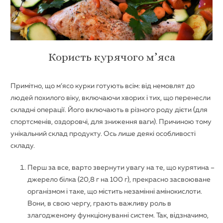
Користь курячого м’яса
Примітно, що м’ясо курки готують всім: від немовлят до
людей похилого віку, включаючи хворих і тих, що перенесли
складні операції. Його включають в різного роду дієти (для
спортсменів, оздоровчі, для зниження ваги). Причиною тому
унікальний склад продукту. Ось лише деякі особливості
складу.
Перш за все, варто звернути увагу на те, що курятина –
джерело білка (20,8 г на 100 г), прекрасно засвоюване
організмом і таке, що містить незамінні амінокислоти.
Вони, в свою чергу, грають важливу роль в
злагодженому функціонуванні систем. Так, відзначимо,