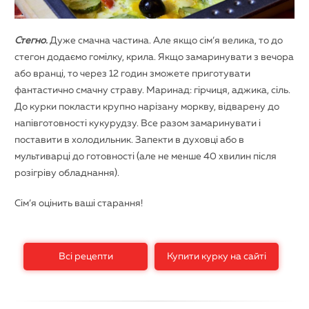
Стегно.
Дуже смачна частина. Але якщо сім’я велика, то до
стегон додаємо гомілку, крила. Якщо замаринувати з вечора
або вранці, то через 12 годин зможете приготувати
фантастично смачну страву. Маринад: гірчиця, аджика, сіль.
До курки покласти крупно нарізану моркву, відварену до
напівготовності кукурудзу. Все разом замаринувати і
поставити в холодильник. Запекти в духовці або в
мультиварці до готовності (але не менше 40 хвилин після
розігріву обладнання).
Сім’я оцінить ваші старання!
Всі рецепти
Купити курку на сайті