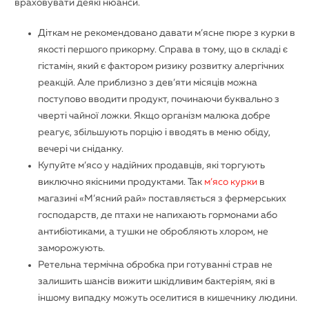
враховувати деякі нюанси.
Діткам не рекомендовано давати м’ясне пюре з курки в
якості першого прикорму. Справа в тому, що в складі є
гістамін, який є фактором ризику розвитку алергічних
реакцій. Але приблизно з дев’яти місяців можна
поступово вводити продукт, починаючи буквально з
чверті чайної ложки. Якщо організм малюка добре
реагує, збільшують порцію і вводять в меню обіду,
вечері чи сніданку.
Купуйте м’ясо у надійних продавців, які торгують
виключно якісними продуктами. Так
м’ясо курки
в
магазині «М’ясний рай» поставляється з фермерських
господарств, де птахи не напихають гормонами або
антибіотиками, а тушки не обробляють хлором, не
заморожують.
Ретельна термічна обробка при готуванні страв не
залишить шансів вижити шкідливим бактеріям, які в
іншому випадку можуть оселитися в кишечнику людини.