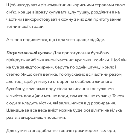
Щоб нагодувати різноманітними корисними стравами свою
сім’ю, краще відразу купувати цілу тушку, розділити її на
частини і використовувати кожну з них для приготування
тої чи іншої страви.
А тепер подивимося, що і для чого краще підійде.
Готуємо легкий супчик
.
Для приготування бульйону
підійдуть найбільш жирні частини: крильця і ​​гомілки. Щоб він
не був занадто жирним, беруть по одній штучці: крило і
стегно. Якщо сім’я велика, то опускаємо всі частини разом,
але тоді, щоб уникнути створення особливо жирного
бульйону, зливаємо воду після закипання і регулюємо
кількість води (чим менше води, тим жирніше супчик). Також
сюди ж кладуть кістки, які залишилися від розбирання.
Швидше за все весь вміст можна буде розділити на кілька
разів, заморозивши порціями.
Для супчика знадобляться овочі: трохи кореня селери,