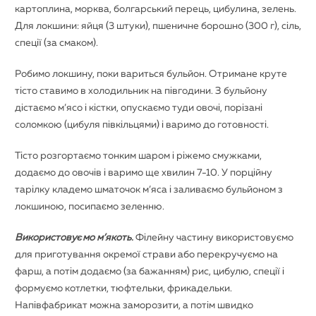
картоплина, морква, болгарський перець, цибулина, зелень.
Для локшини: яйця (3 штуки), пшеничне борошно (300 г), сіль,
спеції (за смаком).
Робимо локшину, поки вариться бульйон. Отримане круте
тісто ставимо в холодильник на півгодини. З бульйону
дістаємо м’ясо і кістки, опускаємо туди овочі, порізані
соломкою (цибуля півкільцями) і варимо до готовності.
Тісто розгортаємо тонким шаром і ріжемо смужками,
додаємо до овочів і варимо ще хвилин 7-10. У порційну
тарілку кладемо шматочок м’яса і заливаємо бульйоном з
локшиною, посипаємо зеленню.
Використовуємо м’якоть.
Філейну частину використовуємо
для приготування окремої страви або перекручуємо на
фарш, а потім додаємо (за бажанням) рис, цибулю, спеції і
формуємо котлетки, тюфтельки, фрикадельки.
Напівфабрикат можна заморозити, а потім швидко