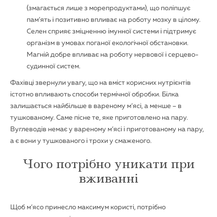
(змагається лише з морепродуктами), що поліпшує
пам’ять і позитивно впливає на роботу мозку в цілому.
Селен сприяє зміцненню імунної системи і підтримує
організм в умовах поганої екологічної обстановки.
Магній добре впливає на роботу нервової і серцево-
судинної систем.
Фахівці звернули увагу, що на вміст корисних нутрієнтів
істотно впливають способи термічної обробки. Білка
залишається найбільше в вареному м’ясі, а менше – в
тушкованому. Саме пісне те, яке приготовлено на пару.
Вуглеводів немає у вареному м’ясі і приготованому на пару,
а є вони у тушкованого і трохи у смаженого.
Чого потрібно уникати при
вживанні
Щоб м’ясо принесло максимум користі, потрібно