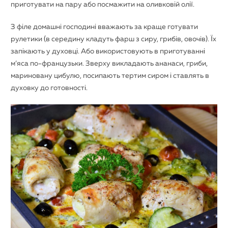
приготувати на пару або посмажити на оливковій олії.
З філе домашні господині вважають за краще готувати
рулетики (в середину кладуть фарш з сиру, грибів, овочів). Їх
запікають у духовці. Або використовують в приготуванні
м’яса по-французьки. Зверху викладають ананаси, гриби,
мариновану цибулю, посипають тертим сиром і ставлять в
духовку до готовності.