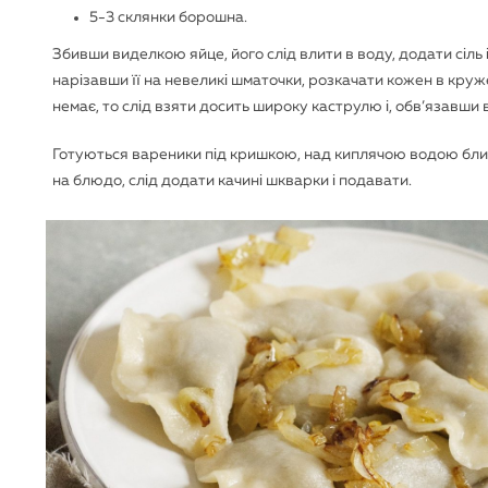
5-3 склянки борошна.
Збивши виделкою яйце, його слід влити в воду, додати сіль і
нарізавши її на невеликі шматочки, розкачати кожен в круж
немає, то слід взяти досить широку каструлю і, обв’язавши 
Готуються вареники під кришкою, над киплячою водою близ
на блюдо, слід додати качині шкварки і подавати.