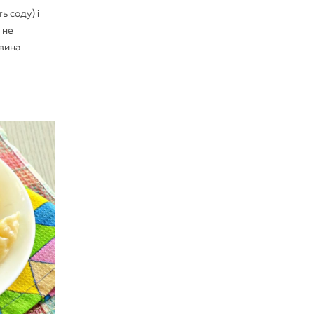
ь соду) і
 не
овина