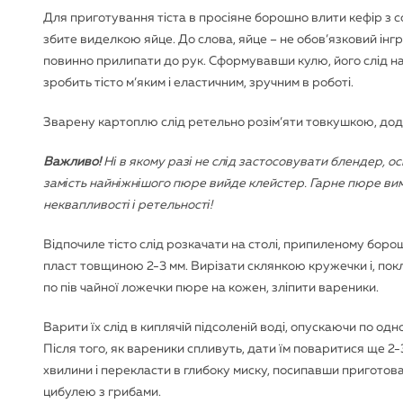
Для приготування тіста в просіяне борошно влити кефір з с
збите виделкою яйце. До слова, яйце – не обов’язковий інгр
повинно прилипати до рук. Сформувавши кулю, його слід н
зробить тісто м’яким і еластичним, зручним в роботі.
Зварену картоплю слід ретельно розім’яти товкушкою, дод
Важливо!
Ні в якому разі не слід застосовувати блендер, ос
замість найніжнішого пюре вийде клейстер. Гарне пюре ви
неквапливості і ретельності!
Відпочиле тісто слід розкачати на столі, припиленому боро
пласт товщиною 2-3 мм. Вирізати склянкою кружечки і, по
по пів чайної ложечки пюре на кожен, зліпити вареники.
Варити їх слід в киплячій підсоленій воді, опускаючи по одн
Після того, як вареники спливуть, дати їм поваритися ще 2-
хвилини і перекласти в глибоку миску, посипавши пригото
цибулею з грибами.