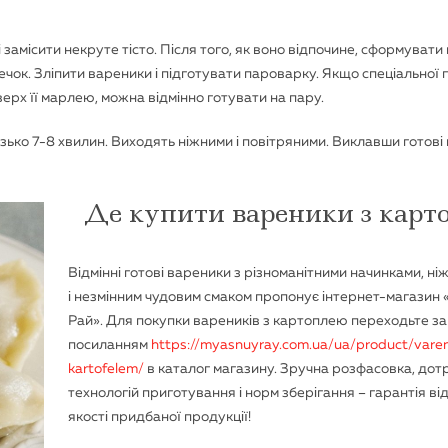
 замісити некруте тісто. Після того, як воно відпочине, сформувати 
ечок. Зліпити вареники і підготувати пароварку. Якщо спеціальної
верх її марлею, можна відмінно готувати на пару.
ько 7-8 хвилин. Виходять ніжними і повітряними. Виклавши готові
Де купити вареники з карт
Відмінні готові вареники з різноманітними начинками, ні
і незмінним чудовим смаком пропонує інтернет-магазин 
Рай». Для покупки вареників з картоплею переходьте за
посиланням
https://myasnuyray.com.ua/ua/product/varen
kartofelem/
в каталог магазину. Зручна розфасовка, до
технологій приготування і норм зберігання – гарантія ві
якості придбаної продукції!