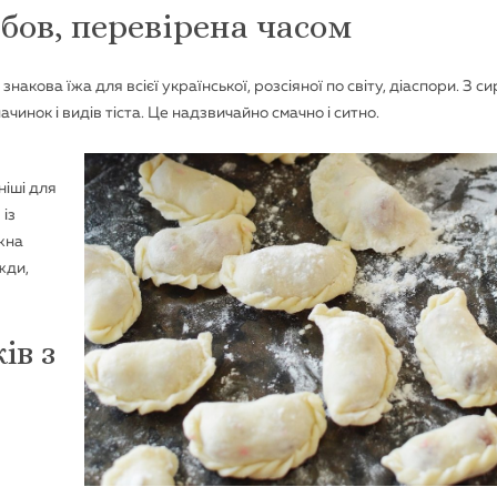
бов, перевірена часом
накова їжа для всієї української, розсіяної по світу, діаспори. З си
чинок і видів тіста. Це надзвичайно смачно і ситно.
ніші для
 із
ожна
жди,
ів з