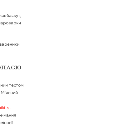
ковбаску і,
 пароварки
 вареники
оплею
жним тестом
«М’ясний
iki-s-
тримання
дмінної