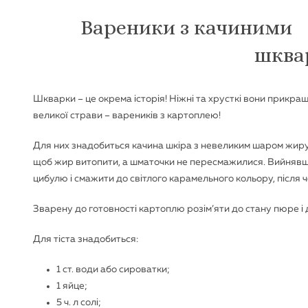
Вареники з качиними
шква
Шкварки – це окрема історія! Ніжні та хрусткі вони прикра
великої страви – вареників з картоплею!
Для них знадобиться качина шкіра з невеликим шаром жиру. 
щоб жир витопити, а шматочки не пересмажилися. Вийнявш
цибулю і смажити до світлого карамельного кольору, після ч
Зварену до готовності картоплю розім’яти до стану пюре і
Для тіста знадобиться:
1 ст. води або сироватки;
1 яйце;
5 ч. л солі;