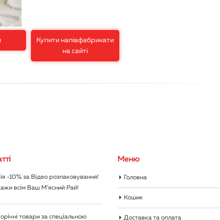
и
Купити напівфабрикати
на сайті
тті
Меню
ія -10% за Відео розпаковування!
Головна
ажи всім Ваш М’ясний Рай!
Кошик
орічні товари за спеціальною
Доставка та оплата