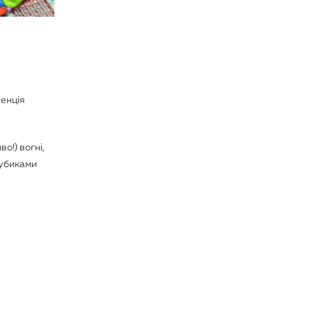
сенція
о!) вогні,
кубиками