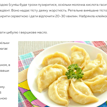
одою (суміш буде трохи пузиритися, оскільки молочна кислота гасит
едієнт. Воно надає тісту деяку жорсткість. Ретельне вимішане тісто
акрити серветкою і дати відпочити 20-30 хвилин. Набрякла клейк
ати цибулю і вершкове масло.
кільки
магає
шном, в
клавши
ому.
3
ваною