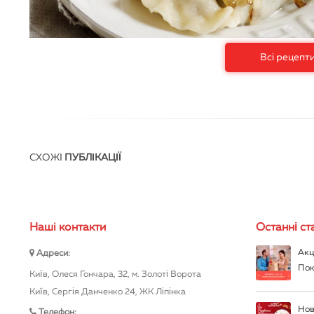
Всі рецепт
СХОЖІ
ПУБЛІКАЦІЇ
Нашi контакти
Останні ста
Акц
Адреси:
Пок
Київ, Олеся Гончара, 32, м. Золоті Ворота
Київ, Сергія Данченко 24, ЖК Ліпінка
Нов
Телефон: