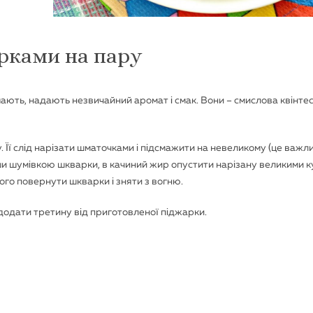
рками на пару
шають, надають незвичайний аромат і смак. Вони – смислова квінте
Її слід нарізати шматочками і підсмажити на невеликому (це важлив
и шумівкою шкварки, в качиний жир опустити нарізану великими 
ого повернути шкварки і зняти з вогню.
 додати третину від приготовленої піджарки.