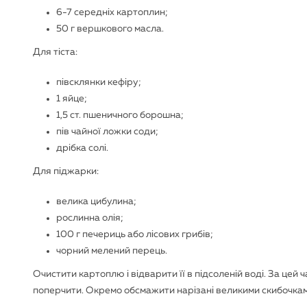
6-7 середніх картоплин;
50 г вершкового масла.
Для тіста:
півсклянки кефіру;
1 яйце;
1,5 ст. пшеничного борошна;
пів чайної ложки соди;
дрібка солі.
Для піджарки:
велика цибулина;
рослинна олія;
100 г печериць або лісових грибів;
чорний мелений перець.
Очистити картоплю і відварити її в підсоленій воді. За цей 
поперчити. Окремо обсмажити нарізані великими скибочками