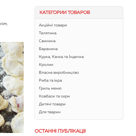
КАТЕГОРИИ ТОВАРОВ
ром,
Акційні товари
Телятина
Свинина
Баранина
Курка, Качка та Індичка
Кролик
Власне виробництво
Риба та ікра
Гриль меню
Ковбаси та сири
Дитячі товари
Для тварин
ОСТАННІ ПУБЛІКАЦІЇ