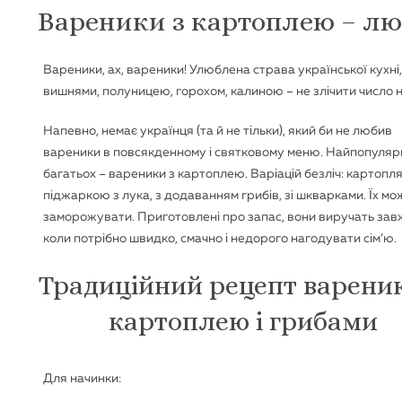
Вареники з картоплею – лю
Вареники, ах, вареники! Улюблена страва української кухні, з
вишнями, полуницею, горохом, калиною – не злічити число на
Напевно, немає українця (та й не тільки), який би не любив
вареники в повсякденному і святковому меню. Найпопуляр
багатьох – вареники з картоплею. Варіацій безліч: картопля
піджаркою з лука, з додаванням грибів, зі шкварками. Їх м
заморожувати. Приготовлені про запас, вони виручать зав
коли потрібно швидко, смачно і недорого нагодувати сім’ю.
Традиційний рецепт вареник
картоплею і грибами
Для начинки: