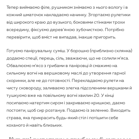
Тепер виймаємо філе, рушником знімаємо з нього вологу і в
кожний шматочок накладаємо начинку. Згортаємо рулетики
від широкого краю до вузького, боковими стінками трохи
всередину, фіксуємо дерев’яною зубочисткою. Потрібно
перевірити, щоб вміст не випадав, інакше пригорить.
Готуємо панірувальну суміш. У борошно (приблизно склянка)
додаємо спеції, перець, сіль, зважаючи, що не солили м’яса.
Обвалюємо м’ясо з грибами в паніровці й смажимо на
сильному вогні на вершковому маслі до утворення гарної
скоринки, але не до готовності. Перекладаємо рулети на
чисту сковороду, заливаємо злегка підсоленими вершками й
тушкуємо вже на повільному вогні хвилин 20. У кінці
посипаємо натертим сиром і закриваємо кришкою, даємо
постояти, щоб сир розтанув. Подаємо із зеленню. Виходить
страва, яка прикрасить будь-який стіл і потішити себе
коханого й навіть близьких.