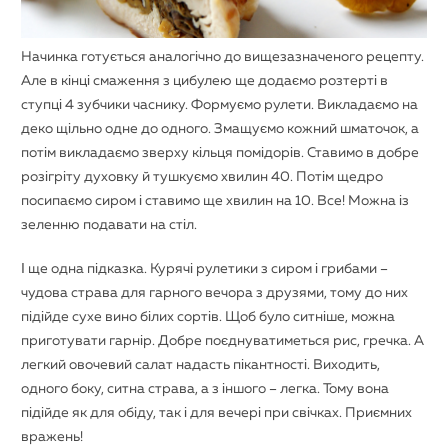
Начинка готується аналогічно до вищезазначеного рецепту.
Але в кінці смаження з цибулею ще додаємо розтерті в
ступці 4 зубчики часнику. Формуємо рулети. Викладаємо на
деко щільно одне до одного. Змащуємо кожний шматочок, а
потім викладаємо зверху кільця помідорів. Ставимо в добре
розігріту духовку й тушкуємо хвилин 40. Потім щедро
посипаємо сиром і ставимо ще хвилин на 10. Все! Можна із
зеленню подавати на стіл.
І ще одна підказка. Курячі рулетики з сиром і грибами –
чудова страва для гарного вечора з друзями, тому до них
підійде сухе вино білих сортів. Щоб було ситніше, можна
приготувати гарнір. Добре поєднуватиметься рис, гречка. А
легкий овочевий салат надасть пікантності. Виходить,
одного боку, ситна страва, а з іншого – легка. Тому вона
підійде як для обіду, так і для вечері при свічках. Приємних
вражень!