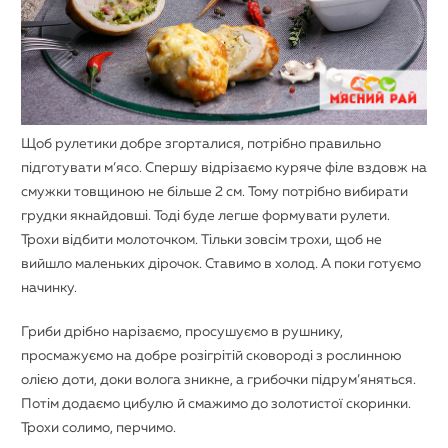
Щоб рулетики добре згорталися, потрібно правильно
підготувати м’ясо. Спершу відрізаємо куряче філе вздовж на
смужки товщиною не більше 2 см. Тому потрібно вибирати
грудки якнайдовші. Тоді буде легше формувати рулети.
Трохи відбити молоточком. Тільки зовсім трохи, щоб не
вийшло маленьких дірочок. Ставимо в холод. А поки готуємо
начинку.
Гриби дрібно нарізаємо, просушуємо в рушнику,
просмажуємо на добре розігрітій сковороді з рослинною
олією доти, доки волога зникне, а грибочки підрум’яняться.
Потім додаємо цибулю й смажимо до золотистої скоринки.
Трохи солимо, перчимо.