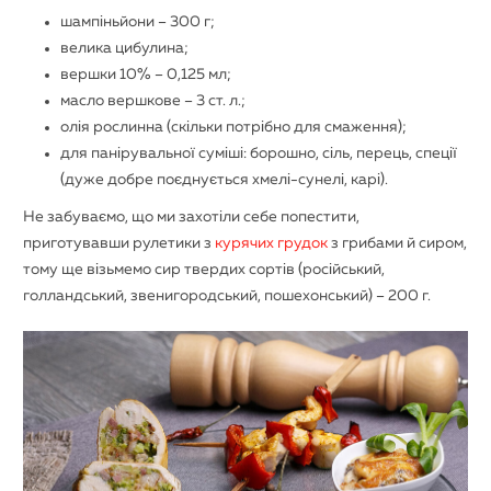
шампіньйони – 300 г;
велика цибулина;
вершки 10% – 0,125 мл;
масло вершкове – 3 ст. л.;
олія рослинна (скільки потрібно для смаження);
для панірувальної суміші: борошно, сіль, перець, спеції
(дуже добре поєднується хмелі-сунелі, карі).
Не забуваємо, що ми захотіли себе попестити,
приготувавши рулетики з
курячих грудок
з грибами й сиром,
тому ще візьмемо сир твердих сортів (російський,
голландський, звенигородський, пошехонський) – 200 г.