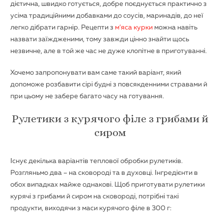
дієтична, швидко готується, добре поєднується практично з
усіма традиційними добавками до соусів, маринадів, до неї
легко дібрати гарнір. Рецепти з
м’яса курки
можна навіть
назвати заїждженими, тому завжди цінно знайти щось
незвичне, але в той же час не дуже клопітне в приготуванні.
Хочемо запропонувати вам саме такий варіант, який
допоможе розбавити сірі будні з повсякденними стравами й
при цьому не забере багато часу на готування.
Рулетики з курячого філе з грибами й
сиром
Існує декілька варіантів теплової обробки рулетиків.
Розгляньмо два – на сковороді та в духовці. Інгредієнти в
обох випадках майже однакові. Щоб приготувати рулетики
курячі з грибами й сиром на сковороді, потрібні такі
продукти, виходячи з маси курячого філе в 300 г: