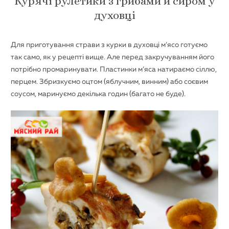
Курячі рулетики з грибами й сиром у
духовці
Для приготування страви з курки в духовці м’ясо готуємо
так само, як у рецепті вище. Але перед закручуванням його
потрібно промаринувати. Пластинки м’яса натираємо сіллю,
перцем. Збризкуємо оцтом (яблучним, винним) або соєвим
соусом, маринуємо декілька годин (багато не буде).