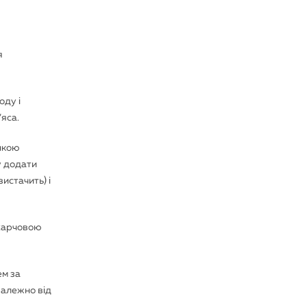
я
оду і
яса.
онкою
у додати
истачить) і
 харчовою
ем за
Залежно від