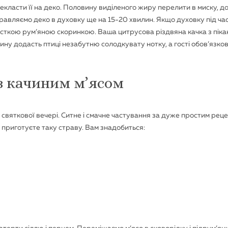
рекласти її на деко. Половину виділеного жиру перелити в миску, д
равляємо деко в духовку ще на 15-20 хвилин. Якщо духовку під час
русткою рум’яною скоринкою. Ваша цитрусова різдвяна качка з піка
ину додасть птиці незабутню солодкувату нотку, а гості обов’язко
з качиним м’ясом
 святкової вечері. Ситне і смачне частування за дуже простим рец
з приготуєте таку страву. Вам знадобиться: