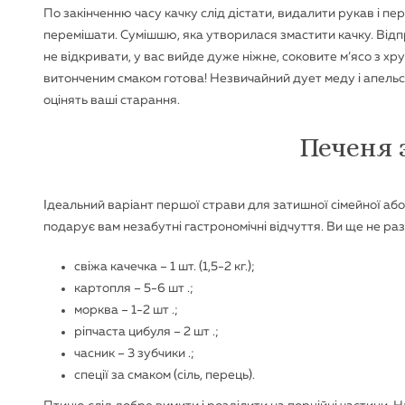
По закінченню часу качку слід дістати, видалити рукав і пе
перемішати. Сумішшю, яка утворилася змастити качку. Відп
не відкривати, у вас вийде дуже ніжне, соковите м’ясо з х
витонченим смаком готова! Незвичайний дует меду і апельс
оцінять ваші старання.
Печеня 
Ідеальний варіант першої страви для затишної сімейної або
подарує вам незабутні гастрономічні відчуття. Ви ще не ра
свіжа качечка – 1 шт. (1,5-2 кг.);
картопля – 5-6 шт .;
морква – 1-2 шт .;
ріпчаста цибуля – 2 шт .;
часник – 3 зубчики .;
спеції за смаком (сіль, перець).