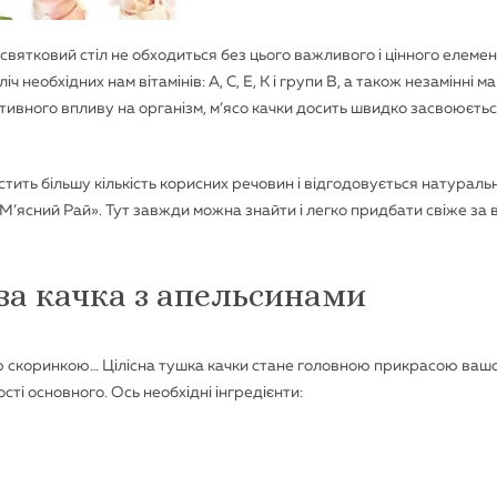
святковий стіл не обходиться без цього важливого і цінного елемен
ч необхідних нам вітамінів: А, С, Е, К і групи В, а також незамінні ма
тивного впливу на організм, м’ясо качки досить швидко засвоюєтьс
тить більшу кількість корисних речовин і відгодовується натураль
’ясний Рай». Тут завжди можна знайти і легко придбати свіже за 
ва качка з апельсинами
тою скоринкою… Цілісна тушка качки стане головною прикрасою ваш
ті основного. Ось необхідні інгредієнти: