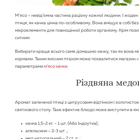
М’ясо – невід’ємна частина раціону кожної людини. І жоден 
птиця, як качка цінна по-особливому. Вона вміщує в собі безлі
мікроелементи для повноцінної роботи організму. Крім пози
ситним.
Вибирати краще всього саме домашню качку, так як вона міс
кормами. Таким якісним птахом може похвалитися магазин «М
параметрами
м’ясо качки
.
Різдвяна медо
Аромат запеченої птиці з цитрусовим відтінком і золотис
святкового столу. Таке ефектне блюдо може виступити в якос
качка 1,5-2 кг. – 1 шт. (Або Індоутка);
апельсини – 2-3 шт .;
мед натуральний – 2 ст. л .;