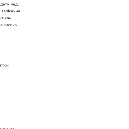
одати мед,
 запікання
нтним і
во високо
ептом