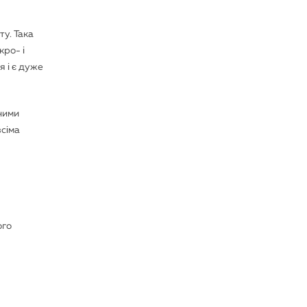
ту. Така
кро- і
я і є дуже
ними
всіма
ого