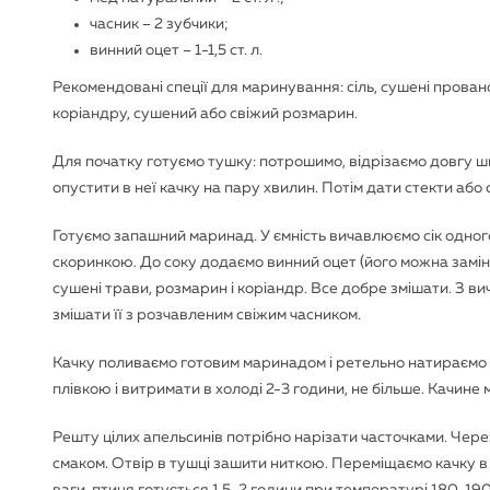
часник – 2 зубчики;
винний оцет – 1-1,5 ст. л.
Рекомендовані спеції для маринування: сіль, сушені прован
коріандру, сушений або свіжий розмарин.
Для початку готуємо тушку: потрошимо, відрізаємо довгу ши
опустити в неї качку на пару хвилин. Потім дати стекти аб
Готуємо запашний маринад. У ємність вичавлюємо сік одного
скоринкою. До соку додаємо винний оцет (його можна замін
сушені трави, розмарин і коріандр. Все добре змішати. З в
змішати її з розчавленим свіжим часником.
Качку поливаємо готовим маринадом і ретельно натираємо 
плівкою і витримати в холоді 2-3 години, не більше. Качине
Решту цілих апельсинів потрібно нарізати часточками. Через
смаком. Отвір в тушці зашити ниткою. Переміщаємо качку в р