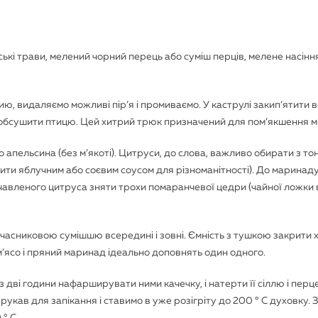
ські трави, мелений чорний перець або суміш перців, мелене насінн
ю, видаляємо можливі пір’я і промиваємо. У каструлі закип’ятити в
о обсушити птицю. Цей хитрий трюк призначений для пом’якшення м’
 апельсина (без м’якоті). Цитруси, до слова, важливо обирати з т
ити яблучним або соєвим соусом для різноманітності). До маринад
ичавленого цитруса зняти трохи помаранчевої цедри (чайної ложки в
часниковою сумішшю всередині і зовні. Ємність з тушкою закрити
 м’ясо і пряний маринад ідеально доповнять один одного.
 дві години нафарширувати ними качечку, і натерти її сіллю і перц
укав для запікання і ставимо в уже розігріту до 200 ° С духовку. 