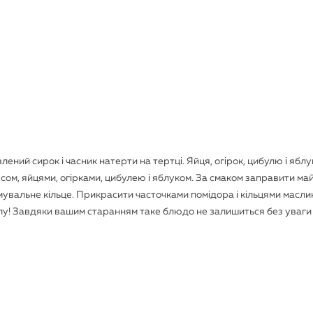
влений сирок і часник натерти на тертці. Яйця, огірок, цибулю і ябл
ясом, яйцями, огірками, цибулею і яблуком. За смаком заправити ма
увальне кільце. Прикрасити часточками помідора і кільцями масли
олу! Завдяки вашим старанням таке блюдо не залишиться без уваги 