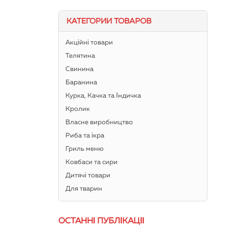
КАТЕГОРИИ ТОВАРОВ
Акційні товари
Телятина
Свинина
Баранина
Курка, Качка та Індичка
Кролик
Власне виробництво
Риба та ікра
Гриль меню
Ковбаси та сири
Дитячі товари
Для тварин
ОСТАННІ ПУБЛІКАЦІЇ