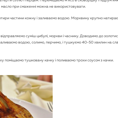
Натерти сіллю і перцем. Переміщаємо м’ясо в сковорідку і підрум’я
ру, масло при смаженні можна не використовувати.
 чотири частини кожну і заливаємо водою. Морквину крупно натира
 відправляємо суміш цибулі, моркви і часнику. Доводимо до золоти
 заливаємо водою, солимо, перчимо, і тушкуємо 40-50 хвилин на сл
ху поміщаємо тушковану качку і поливаємо трохи соусом з качки.