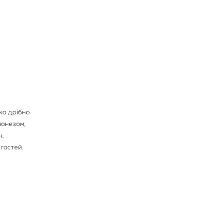
уко дрібно
йонезом,
н.
гостей.