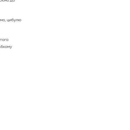
нюємо до
ємо, цибулю
стого
абкому