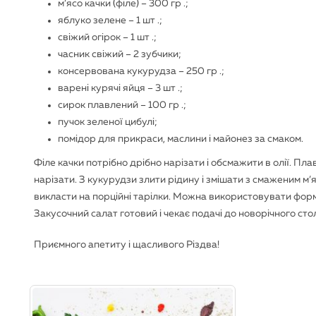
м’ясо качки (філе) – 300 гр .;
яблуко зелене – 1 шт .;
свіжий огірок – 1 шт .;
часник свіжий – 2 зубчики;
консервована кукурудза – 250 гр .;
варені курячі яйця – 3 шт .;
сирок плавлений – 100 гр .;
пучок зеленої цибулі;
помідор для прикраси, маслини і майонез за смаком.
Філе качки потрібно дрібно нарізати і обсмажити в олії. Пла
нарізати. З кукурудзи злити рідину і змішати з смаженим м’
викласти на порційні тарілки. Можна використовувати форм
Закусочний салат готовий і чекає подачі до новорічного ст
Приємного апетиту і щасливого Різдва!