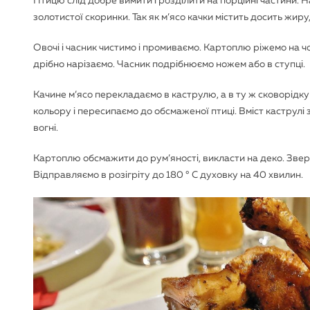
Птицю слід добре вимити і розділити на порційні частини. 
золотистої скоринки. Так як м’ясо качки містить досить жи
Овочі і часник чистимо і промиваємо. Картоплю ріжемо на
дрібно нарізаємо. Часник подрібнюємо ножем або в ступці.
Качине м’ясо перекладаємо в каструлю, а в ту ж сковорідку
кольору і пересипаємо до обсмаженої птиці. Вміст каструлі
вогні.
Картоплю обсмажити до рум’яності, викласти на деко. Звер
Відправляємо в розігріту до 180 ° С духовку на 40 хвилин.