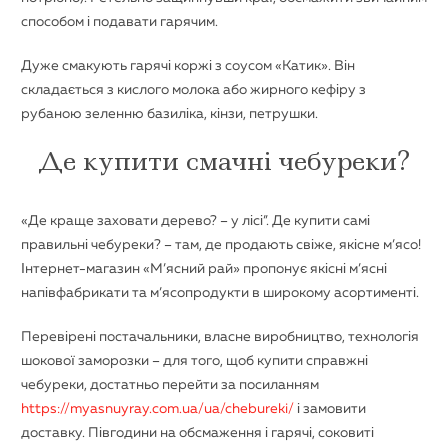
способом і подавати гарячим.
Дуже смакують гарячі коржі з соусом «Катик». Він
складається з кислого молока або жирного кефіру з
рубаною зеленню базиліка, кінзи, петрушки.
Де купити смачні чебуреки?
«Де краще заховати дерево? – у лісі”. Де купити самі
правильні чебуреки? – там, де продають свіже, якісне м’ясо!
Інтернет-магазин «М’ясний рай» пропонує якісні м’ясні
напівфабрикати та м’ясопродукти в широкому асортименті.
Перевірені постачальники, власне виробництво, технологія
шокової заморозки – для того, щоб купити справжні
чебуреки, достатньо перейти за посиланням
https://myasnuyray.com.ua/ua/chebureki/
і замовити
доставку. Півгодини на обсмаження і гарячі, соковиті