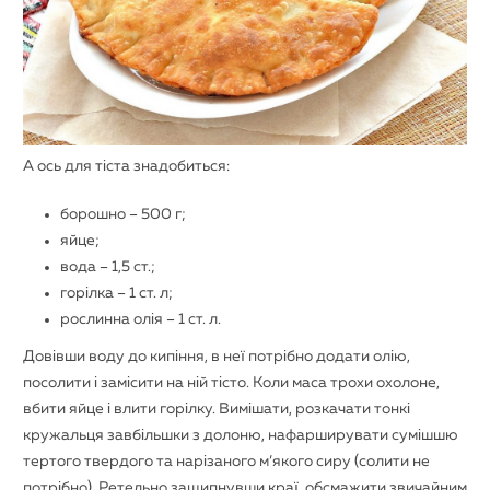
А ось для тіста знадобиться:
борошно – 500 г;
яйце;
вода – 1,5 ст.;
горілка – 1 ст. л;
рослинна олія – 1 ст. л.
Довівши воду до кипіння, в неї потрібно додати олію,
посолити і замісити на ній тісто. Коли маса трохи охолоне,
вбити яйце і влити горілку. Вимішати, розкачати тонкі
кружальця завбільшки з долоню, нафарширувати сумішшю
тертого твердого та нарізаного м’якого сиру (солити не
потрібно). Ретельно защипнувши краї, обсмажити звичайним