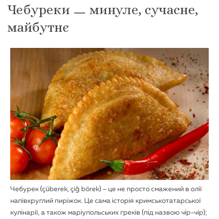
Чебуреки ㅡ минуле, сучасне,
майбутнє
Чебурек (çüberek, çiğ börek) – це не просто смажений в олії
напівкруглий пиріжок. Це сама історія кримськотатарської
кулінарії, а також маріупольських греків (під назвою чір-чір);