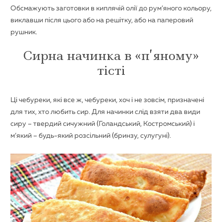
Обсмажують заготовки в киплячій олії до рум’яного кольору,
виклавши після цього або на решітку, або на паперовий
рушник.
Сирна начинка в «п’яному»
тісті
Ці чебуреки, які все ж, чебуреки, хоч і не зовсім, призначені
для тих, хто любить сир. Для начинки слід взяти два види
сиру – твердий сичужний (Голандський, Костромський) і
м’який – будь-який розсільний (бринзу, сулугуні).