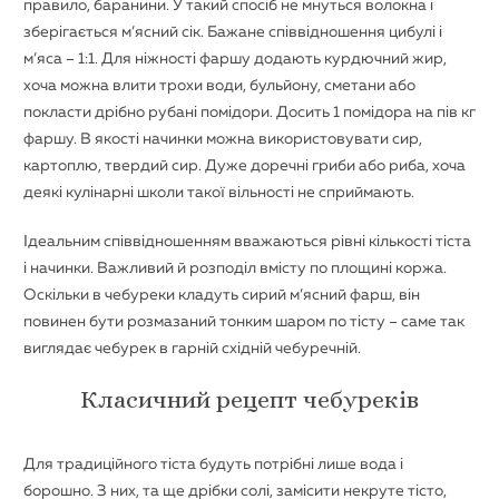
правило, баранини. У такий спосіб не мнуться волокна і
зберігається м’ясний сік. Бажане співвідношення цибулі і
м’яса – 1:1. Для ніжності фаршу додають курдючний жир,
хоча можна влити трохи води, бульйону, сметани або
покласти дрібно рубані помідори. Досить 1 помідора на пів кг
фаршу. В якості начинки можна використовувати сир,
картоплю, твердий сир. Дуже доречні гриби або риба, хоча
деякі кулінарні школи такої вільності не сприймають.
Ідеальним співвідношенням вважаються рівні кількості тіста
і начинки. Важливий й розподіл вмісту по площині коржа.
Оскільки в чебуреки кладуть сирий м’ясний фарш, він
повинен бути розмазаний тонким шаром по тісту – саме так
виглядає чебурек в гарній східній чебуречній.
Класичний рецепт чебуреків
Для традиційного тіста будуть потрібні лише вода і
борошно. З них, та ще дрібки солі, замісити некруте тісто,