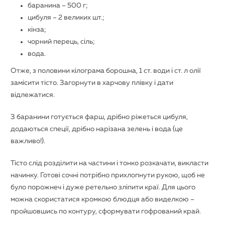
баранина – 500 г;
цибуля – 2 великих шт.;
кінза;
чорний перець, сіль;
вода.
Отже, з половини кілограма борошна, 1 ст. води і ст. л олії
замісити тісто. Загорнути в харчову плівку і дати
відлежатися.
З баранини готується фарш, дрібно ріжеться цибуля,
додаються спеції, дрібно нарізана зелень і вода (це
важливо!).
Тісто слід розділити на частини і тонко розкачати, викласти
начинку. Готові сочні потрібно прихлопнути рукою, щоб не
було порожнеч і дуже ретельно зліпити краї. Для цього
можна скористатися кромкою блюдця або виделкою –
пройшовшись по контуру, сформувати гофрований край.