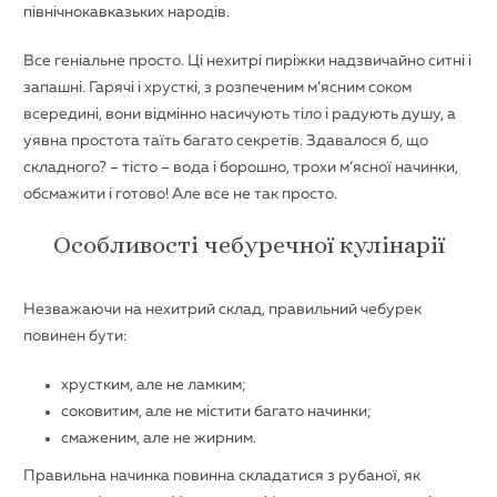
північнокавказьких народів.
Все геніальне просто. Ці нехитрі пиріжки надзвичайно ситні і
запашні. Гарячі і хрусткі, з розпеченим м’ясним соком
всередині, вони відмінно насичують тіло і радують душу, а
уявна простота таїть багато секретів. Здавалося б, що
складного? – тісто – вода і борошно, трохи м’ясної начинки,
обсмажити і готово! Але все не так просто.
Особливості чебуречної кулінарії
Незважаючи на нехитрий склад, правильний чебурек
повинен бути:
хрустким, але не ламким;
соковитим, але не містити багато начинки;
смаженим, але не жирним.
Правильна начинка повинна складатися з рубаної, як