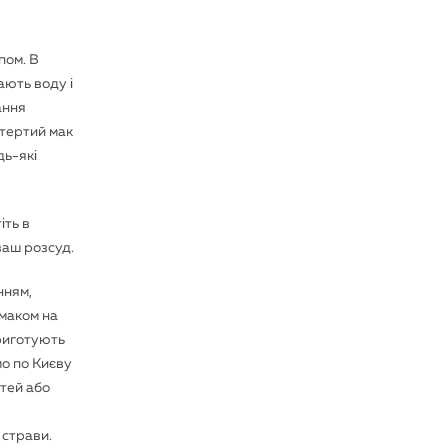
пом. В
ають воду і
ання
зтертий мак
дь-які
іть в
ваш розсуд.
нням,
 маком на
приготують
мо по Києву
стей або
 страви.