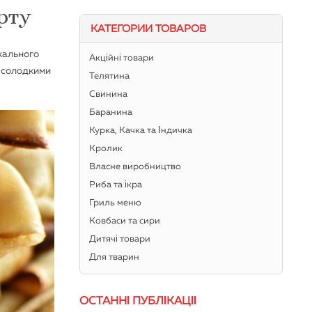
рту
КАТЕГОРИИ ТОВАРОВ
кального
Акційні товари
з солодкими
Телятина
Свинина
Баранина
Курка, Качка та Індичка
Кролик
Власне виробництво
Риба та ікра
Гриль меню
Ковбаси та сири
Дитячі товари
Для тварин
ОСТАННІ ПУБЛІКАЦІЇ