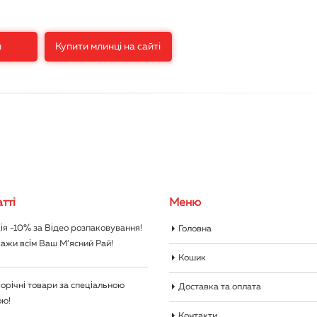
и
Купити млинці на сайті
тті
Меню
ія -10% за Відео розпаковування!
Головна
ажи всім Ваш М’ясний Рай!
Кошик
орічні товари за спеціальною
Доставка та оплата
ою!
Контакти