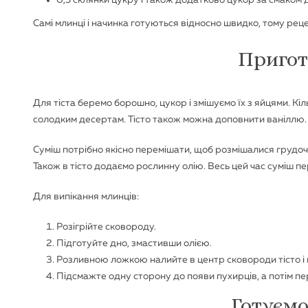
Самі млинці і начинка готуються відносно швидко, тому рец
Пригот
Для тіста беремо борошно, цукор і змішуємо їх з яйцями. Кі
солодким десертам. Тісто також можна доповнити ваніллю.
Суміш потрібно якісно перемішати, щоб розмішалися грудоч
Також в тісто додаємо рослинну олію. Весь цей час суміш 
Для випікання млинців:
Розігрійте сковороду.
Підготуйте дно, змастивши олією.
Розливною ложкою налийте в центр сковороди тісто і на
Підсмажте одну сторону до появи пухирців, а потім пе
Готуємо