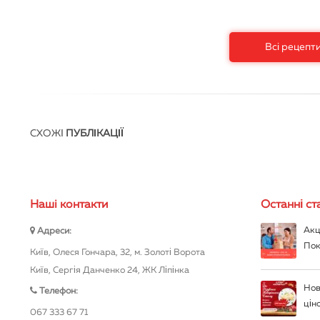
Всі рецепт
СХОЖІ
ПУБЛІКАЦІЇ
Нашi контакти
Останні ста
Акц
Адреси:
Пок
Київ, Олеся Гончара, 32, м. Золоті Ворота
Київ, Сергія Данченко 24, ЖК Ліпінка
Нов
Телефон:
цін
067 333 67 71