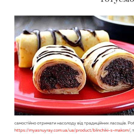
самостійно отримати насолоду від традиційних ласощів. Ро
https://myasnuyray.com.ua/ua/product/blinchiki-s-makom/
,