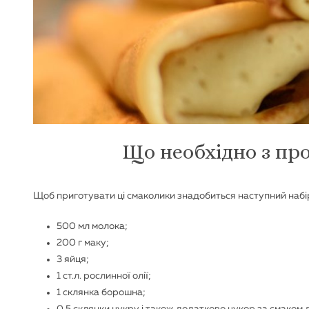
Що необхідно з пр
Щоб приготувати ці смаколики знадобиться наступний набір 
500 мл молока;
200 г маку;
3 яйця;
1 ст.л. рослинної олії;
1 склянка борошна;
0,5 склянки цукру і також додатково цукор за смаком 