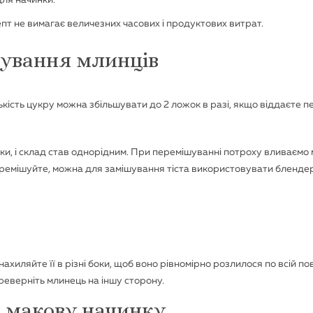
епт не вимагає величезних часових і продуктових витрат.
ування млинців
лькість цукру можна збільшувати до 2 ложок в разі, якщо віддаєте 
ки, і склад став однорідним. При перемішуванні потроху вливаємо 
перемішуйте, можна для замішування тіста використовувати блендер
хиляйте її в різні боки, щоб воно рівномірно розлилося по всій пов
реверніть млинець на іншу сторону.
 макову начинку