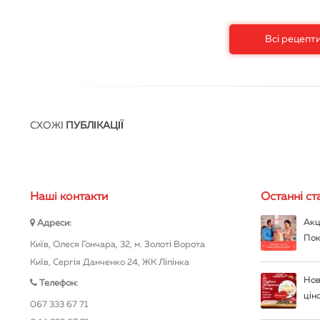
Всі рецепт
СХОЖІ
ПУБЛІКАЦІЇ
Нашi контакти
Останні ста
Акц
Адреси:
Пок
Київ, Олеся Гончара, 32, м. Золоті Ворота
Київ, Сергія Данченко 24, ЖК Ліпінка
Нов
Телефон:
цін
067 333 67 71