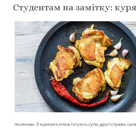
Студентам на замітку: куря
післясмак. З курячого м’яса готують супи, другі страви, сал