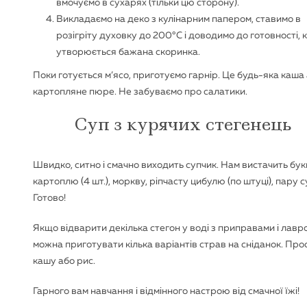
вмочуємо в сухарях (тільки цю сторону).
Викладаємо на деко з кулінарним папером, ставимо в
розігріту духовку до 200°С і доводимо до готовності, 
утворюється бажана скоринка.
Поки готується м’ясо, приготуємо гарнір. Це будь-яка каша
картопляне пюре. Не забуваємо про салатики.
Суп з курячих стегенець
Швидко, ситно і смачно виходить супчик. Нам вистачить бук
картоплю (4 шт.), моркву, ріпчасту цибулю (по штуці), пару 
Готово!
Якщо відварити декілька стегон у воді з приправами і лавро
можна приготувати кілька варіантів страв на сніданок. Прос
кашу або рис.
Гарного вам навчання і відмінного настрою від смачної їжі!