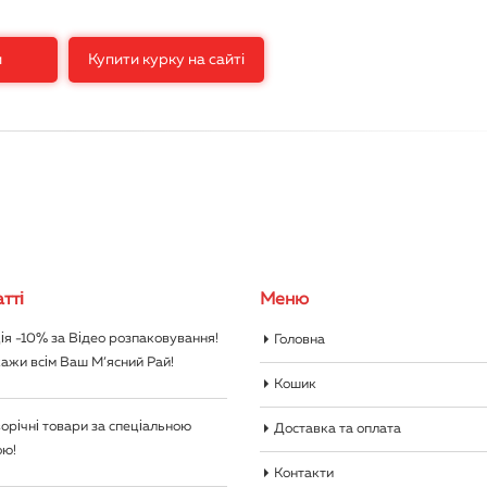
и
Купити курку на сайті
тті
Меню
ія -10% за Відео розпаковування!
Головна
ажи всім Ваш М’ясний Рай!
Кошик
орічні товари за спеціальною
Доставка та оплата
ою!
Контакти