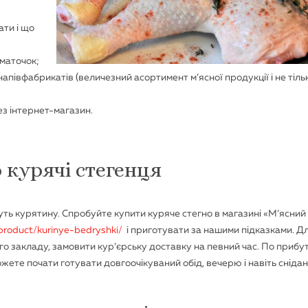
ати і що
маточок;
півфабрикатів (величезний асортимент м’ясної продукції і не тільк
ез інтернет-магазин.
 курячі стегенця
уть курятину. Спробуйте купити куряче стегно в магазині «М’ясний
product/kurinye-bedryshki/
і приготувати за нашими підказками. Д
го закладу, замовити кур’єрську доставку на певний час. По прибу
жете почати готувати довгоочікуваний обід, вечерю і навіть снідан