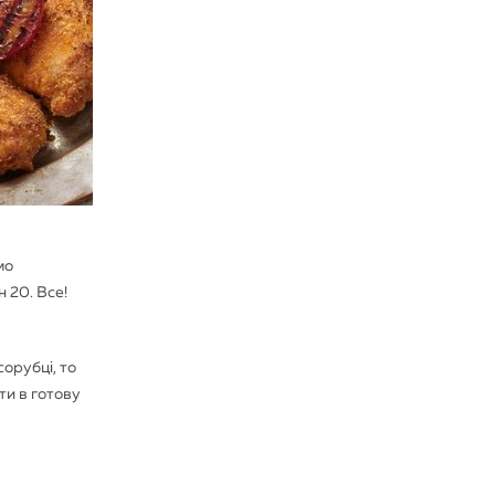
мо
н 20. Все!
сорубці, то
ти в готову