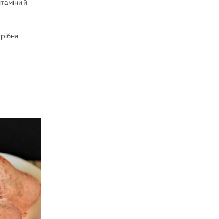
ітаміни й
трібна