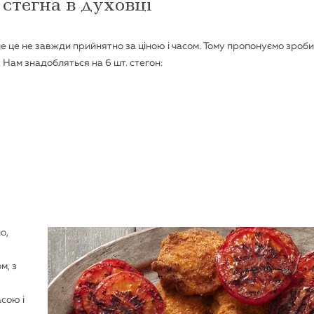
 стегна в духовці
е це не завжди прийнятно за ціною і часом. Тому пропонуємо зроб
Нам знадобляться на 6 шт. стегон:
о,
м, з
сою і