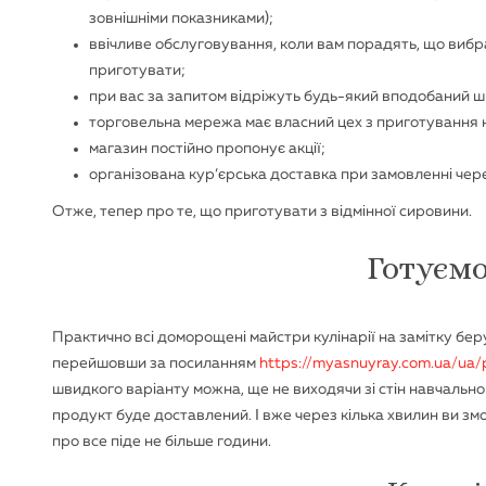
зовнішніми показниками);
ввічливе обслуговування, коли вам порадять, що вибр
приготувати;
при вас за запитом відріжуть будь-який вподобаний ш
торговельна мережа має власний цех з приготування на
магазин постійно пропонує акції;
організована кур’єрська доставка при замовленні чер
Отже, тепер про те, що приготувати з відмінної сировини.
Готуємо
Практично всі доморощені майстри кулінарії на замітку бер
перейшовши за посиланням
https://myasnuyray.com.ua/ua/
швидкого варіанту можна, ще не виходячи зі стін навчально
продукт буде доставлений. І вже через кілька хвилин ви змо
про все піде не більше години.