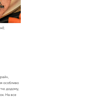
и);
 рай»,
ля особливо
ттю додому,
ок. На все