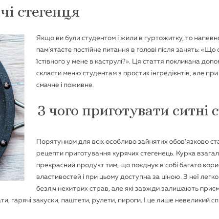
чі стегенця
Якщо ви були студентом і жили в гуртожитку, то напевн
пам’ятаєте постійне питання в голові після занять: «Що 
їстівного у мене в каструлі?». Ця стаття покликана доп
скласти меню студентам з простих інгредієнтів, але при
смачне і поживне.
З чого приготувати ситні 
Порятунком для всіх особливо зайнятих обов’язково ст
рецепти приготування курячих стегенець. Курка взагал
прекрасний продукт тим, що поєднує в собі багато кор
властивостей і при цьому доступна за ціною. З неї легк
безліч нехитрих страв, але які завжди залишають приє
ати, гарячі закуски, паштети, рулети, пироги. І це лише невеликий с