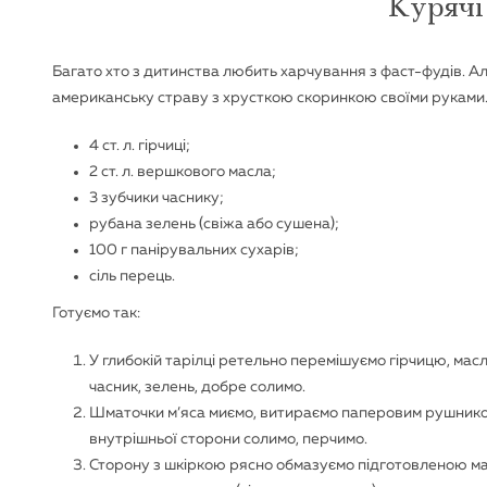
Курячі
Багато хто з дитинства любить харчування з фаст-фудів. Ал
американську страву з хрусткою скоринкою своїми руками. 
4 ст. л. гірчиці;
2 ст. л. вершкового масла;
3 зубчики часнику;
рубана зелень (свіжа або сушена);
100 г панірувальних сухарів;
сіль перець.
Готуємо так:
У глибокій тарілці ретельно перемішуємо гірчицю, масл
часник, зелень, добре солимо.
Шматочки м’яса миємо, витираємо паперовим рушнико
внутрішньої сторони солимо, перчимо.
Сторону з шкіркою рясно обмазуємо підготовленою ма