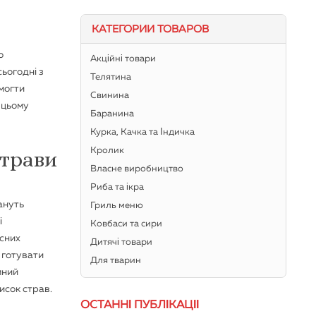
КАТЕГОРИИ ТОВАРОВ
о
Акційні товари
сьогодні з
Телятина
омогти
Свинина
 цьому
Баранина
Курка, Качка та Індичка
Кролик
страви
Власне виробництво
Риба та ікра
ануть
Гриль меню
і
Ковбаси та сири
исних
Дитячі товари
о готувати
Для тварин
мний
писок страв.
ОСТАННІ ПУБЛІКАЦІЇ