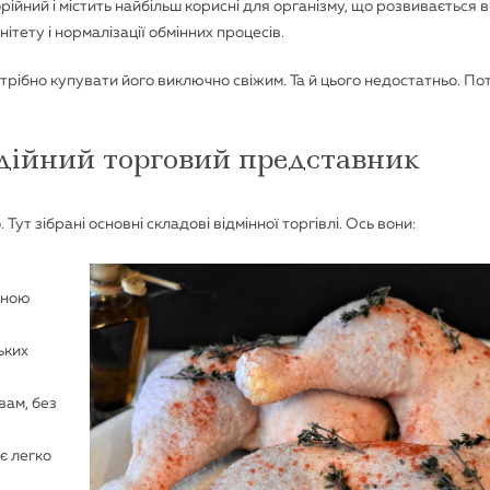
рійний і містить найбільш корисні для організму, що розвивається в
ітету і нормалізації обмінних процесів.
трібно купувати його виключно свіжим. Та й цього недостатньо. По
дійний торговий представник
ут зібрані основні складові відмінної торгівлі. Ось вони:
пною
ьких
вам, без
є легко