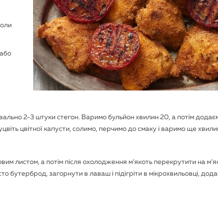
коли
 або
вально 2-3 штуки стегон. Варимо бульйон хвилин 20, а потім додає
суцвіть цвітної капусти, солимо, перчимо до смаку і варимо ще хвили
вим листом, а потім після охолодження м’якоть перекрутити на м’я
то бутерброд, загорнути в лаваш і підігріти в мікрохвильовці, дода