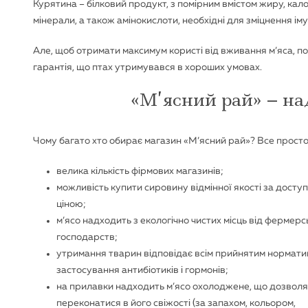
Курятина – білковий продукт, з помірним вмістом жиру, кало
мінерали, а також амінокислоти, необхідні для зміцнення імун
Але, щоб отримати максимум користі від вживання м’яса, по
гарантія, що птах утримувався в хороших умовах.
«М’ясний рай» – на
Чому багато хто обирає магазин «М’ясний рай»? Все просто. Т
велика кількість фірмових магазинів;
можливість купити сировину відмінної якості за досту
ціною;
м’ясо надходить з екологічно чистих місць від фермерс
господарств;
утримання тварин відповідає всім прийнятим нормати
застосування антибіотиків і гормонів;
на прилавки надходить м’ясо охолоджене, що дозволя
переконатися в його свіжості (за запахом, кольором,