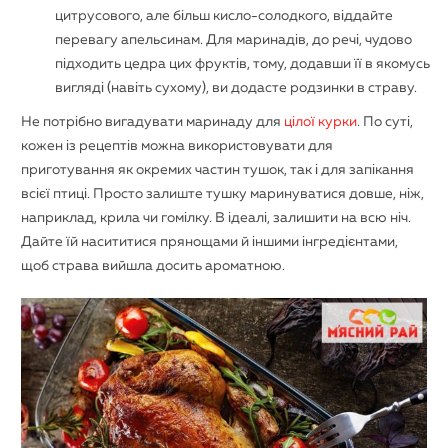
цитрусового, але більш кисло-солодкого, віддайте
перевагу апельсинам. Для маринадів, до речі, чудово
підходить цедра цих фруктів, тому, додавши її в якомусь
вигляді (навіть сухому), ви додасте родзинки в страву.
Не потрібно вигадувати
маринаду для
цілої курки
. По суті,
кожен із рецептів можна використовувати для
приготування як окремих частин тушок, так і для запікання
всієї птиці. Просто залиште тушку маринуватися довше, ніж,
наприклад, крила чи гомілку. В ідеалі, залишити на всю ніч.
Дайте їй насититися прянощами й іншими інгредієнтами,
щоб страва вийшла досить ароматною.