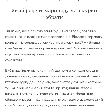
Який рецепт маринаду для курки
обрати
Звичайно, як і в приготуванні будь-якої страви, потрібно
спиратися на власні смакові вподобання. Віддаєте перевагу
крильцям із солодкуватою хрумкою скоринкою? Чи більше
подобається гомілка з пряним ароматом? Можливо, шукаєте
підхожий маринад, який зробить м’ясо більш ніжним і
соковитим?
Вибір настільки різноманітний, що можна хоч кожного дня
дивувати своїх домочадців і гостей новими смаками! Навіть
готуючи курку день за днем, використовуючи різні частини
тушки, різні маринади й техніки приготування, страви
виходитимуть принципово різними на смак. Неодмінно,
обираючи рецепт маринаду для курки, варто враховувати й
спосіб приготування: тушкування, смаження, запікання,