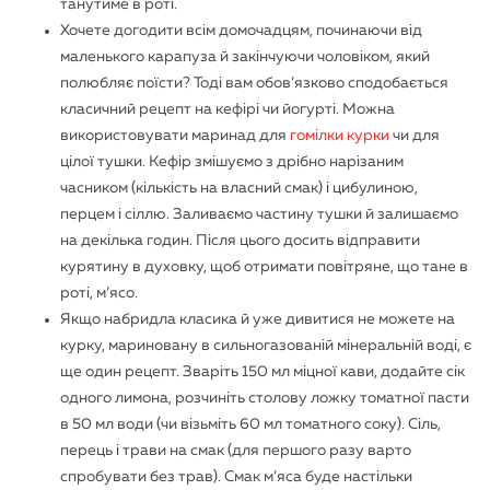
танутиме в роті.
Хочете догодити всім домочадцям, починаючи від
маленького карапуза й закінчуючи чоловіком, який
полюбляє поїсти? Тоді вам обов’язково сподобається
класичний рецепт на кефірі чи йогурті. Можна
використовувати
маринад для
гомілки курки
чи для
цілої тушки. Кефір змішуємо з дрібно нарізаним
часником (кількість на власний смак) і цибулиною,
перцем і сіллю. Заливаємо частину тушки й залишаємо
на декілька годин. Після цього досить відправити
курятину в духовку, щоб отримати повітряне, що тане в
роті, м’ясо.
Якщо набридла класика й уже дивитися не можете на
курку, мариновану в сильногазованій мінеральній воді, є
ще один рецепт. Зваріть 150 мл міцної кави, додайте сік
одного лимона, розчиніть столову ложку томатної пасти
в 50 мл води (чи візьміть 60 мл томатного соку). Сіль,
перець і трави на смак (для першого разу варто
спробувати без трав). Смак м’яса буде настільки