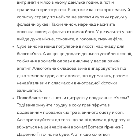
витримати м’ясо в ньому декілька годин, а потім
правильно приготувати. Якщо вже казати про смачну й
корисну страву, то найкраще запекти курячу грудку у
фользі чи рукаві. Таким чином, маринад наситить
волокна соком, а фольга втримає його. У результаті у вас
вийде дуже ніжне, соковите, а головне, смачне філе.
Сухе вино не менш популярне в якості маринаду для
білого м’яса. А якщо ще додати до нього улюблені спеції,
то буяння ароматів одразу викличе у вас звірячий
апетит. Алкогольна складова вина випаровується під
дією температури, а от аромат, що дурманить, разом з
ненав’язливим післясмаком виноградної кісточки
залишаться.
Полюбляєте легкі нотки цитрусів у поєднанні з м’ясом?
Тоді замаринуйте грудку в соку грейпфрута з
додаванням прованських трав, винного оцету й солі.
Але приготуйтеся до того, що ваші домочадці одразу ж
збіжаться на цей чарівний аромат! Боїтеся гірчинки?
Даремно! Її точно не буде. А от якщо хочеться