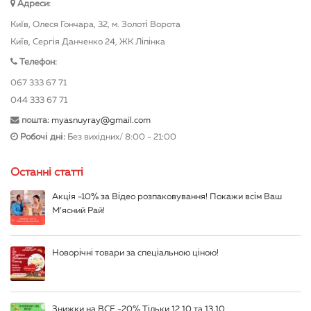
Адреси:
Київ, Олеся Гончара, 32, м. Золоті Ворота
Київ, Сергія Данченко 24, ЖК Ліпінка
Телефон:
067 333 67 71
044 333 67 71
пошта:
myasnuyray@gmail.com
Робочі дні:
Без вихідних/ 8:00 - 21:00
Останні статті
Акція -10% за Відео розпаковування! Покажи всім Ваш
М’ясний Рай!
Новорічні товари за спеціальною ціною!
Знижки на ВСЕ -20% Тільки 12.10 та 13.10