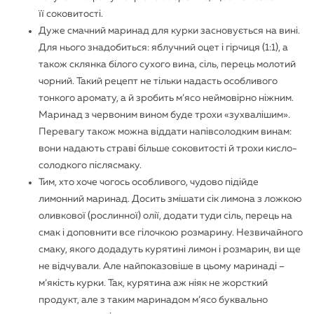
її соковитості.
Дуже
смачний маринад для курки
засновується на вині.
Для нього знадобиться: яблучний оцет і гірчиця (1:1), а
також склянка білого сухого вина, сіль, перець молотий
чорний. Такий рецепт не тільки надасть особливого
тонкого аромату, а й зробить м’ясо неймовірно ніжним.
Маринад з червоним вином буде трохи «зухвалішим».
Перевагу також можна віддати напівсолодким винам:
вони надають страві більше соковитості й трохи кисло-
солодкого післясмаку.
Тим, хто хоче чогось особливого, чудово підійде
лимонний маринад. Досить змішати сік лимона з ложкою
оливкової (рослинної) олії, додати туди сіль, перець на
смак і доповнити все гілочкою розмарину. Незвичайного
смаку, якого додадуть курятині лимон і розмарин, ви ще
не відчували. Але найпоказовіше в цьому маринаді –
м’якість курки. Так, курятина аж ніяк не жорсткий
продукт, але з таким маринадом м’ясо буквально