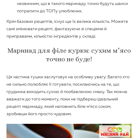
незвичним, що в такого маринаду точно будуть шанси
потрапити до ТОПу улюблених.
Крім базових рецептів, існує ще їх велика кількість. Можете
самі змінювати рецепт, фантазуючи зі спеціями й
приправами, кількістю інгредієнтів у складі.
Маринад для філе курки: сухим м’ясо
точно не буде!
Ця частина тушки заслуговує на особливу увагу. Багато хто
не сильно полюбляє її готувати, посилаючись на те, що
грудинка виходить сухою й позбавленою смаку. Так можна
вважати до того моменту, поки не підбереш ідеальний
рецепт маринаду, який наповнить біле м’ясо соком,
зробивши його просто чудовим.