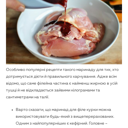
Особливо популярні рецепти такого маринаду для тих, хто
дотримується дієти й правильного харчування. Адже всім
відомо, що саме філейна частина є найменш жирною в усій
тушці й не відкладається зайвими кілограмами та
сантиметрами на талії.
Варто сказати, що
маринад для філе курки
можна
використовувати будь-який з вищеперерахованих.
Одним з найпопулярніших є кефірний. Головне –