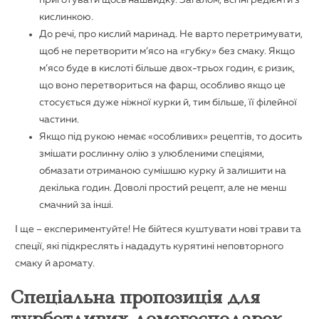
кислинкою.
До речі, про кислий маринад. Не варто перетримувати,
щоб не перетворити м’ясо на «губку» без смаку. Якщо
м’ясо буде в кислоті більше двох-трьох годин, є ризик,
що воно перетвориться на фарш, особливо якщо це
стосується дуже ніжної курки й, тим більше, її філейної
частини.
Якщо під рукою немає «особливих» рецептів, то досить
змішати рослинну олію з улюбленими спеціями,
обмазати отриманою сумішшю курку й залишити на
декілька годин. Доволі простий рецепт, але не менш
смачний за інші.
І ще – експериментуйте! Не бійтеся куштувати нові трави та
спеції, які підкреслять і нададуть курятині неповторного
смаку й аромату.
Спеціальна пропозиція для
турботливих домогосподарок