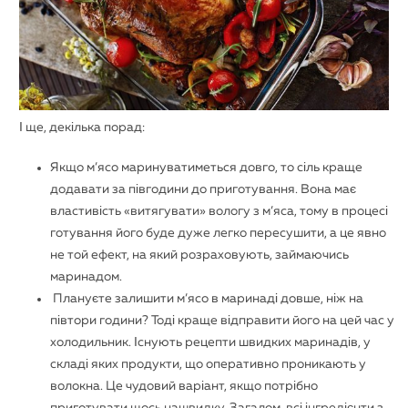
І ще, декілька порад:
Якщо м’ясо маринуватиметься довго, то сіль краще
додавати за півгодини до приготування. Вона має
властивість «витягувати» вологу з м’яса, тому в процесі
готування його буде дуже легко пересушити, а це явно
не той ефект, на який розраховують, займаючись
маринадом.
Плануєте залишити м’ясо в маринаді довше, ніж на
півтори години? Тоді краще відправити його на цей час у
холодильник. Існують рецепти швидких маринадів, у
складі яких продукти, що оперативно проникають у
волокна. Це чудовий варіант, якщо потрібно
приготувати щось нашвидку. Загалом, всі інгредієнти з