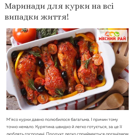
Маринади для курки на всі
випадки життя!
М’ясо курки давно полюбилося багатьма. І причин тому
точно немало. Курятина швидко й легко готується, за це її
люблять господині. Продукт легко сприймається організмом