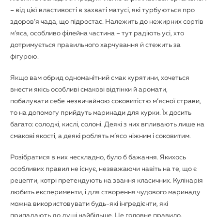
– від цієї властивості в захваті матусі, які турбуються про
здоров’я чада, що підростає. Належить до нежирних сортів
м’яса, особливо філейна частина – тут радіють усі, хто
дотримується правильного харчування й стежить за
фігурою.
Якщо вам обрид одноманітний смак курятини, хочеться
внести якісь особливі смакові відтінки й аромати,
побалувати себе незвичайною соковитістю м’ясної страви,
то на допомогу прийдуть
маринади для курки
. Їх досить
багато: солодкі, кислі, солоні. Деякі з них впливають лише на
смакові якості, а деякі роблять м’ясо ніжним і соковитим.
Розібратися в них нескладно, було б бажання. Якихось
особливих правил не існує, незважаючи навіть на те, що є
рецепти, котрі претендують на звання класичних. Кулінарія
любить експерименти, і для створення чудового маринаду
можна використовувати будь-які інгредієнти, які
припадають до душі найбільше. Це головне правило.