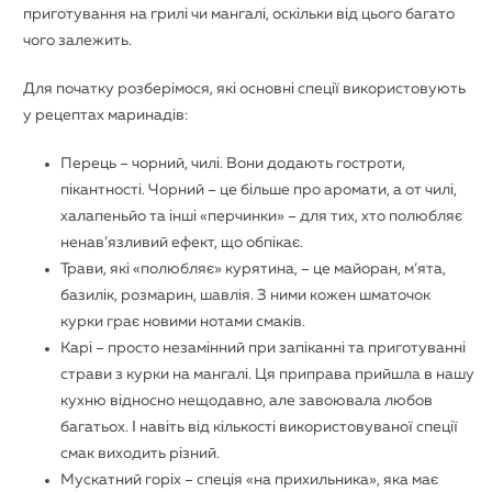
приготування на грилі чи мангалі, оскільки від цього багато
чого залежить.
Для початку розберімося, які основні спеції використовують
у рецептах маринадів:
Перець – чорний, чилі. Вони додають гостроти,
пікантності. Чорний – це більше про аромати, а от чилі,
халапеньйо та інші «перчинки» – для тих, хто полюбляє
ненав’язливий ефект, що обпікає.
Трави, які «полюбляє» курятина, – це майоран, м’ята,
базилік, розмарин, шавлія. З ними кожен шматочок
курки грає новими нотами смаків.
Карі – просто незамінний при запіканні та приготуванні
страви з курки на мангалі. Ця приправа прийшла в нашу
кухню відносно нещодавно, але завоювала любов
багатьох. І навіть від кількості використовуваної спеції
смак виходить різний.
Мускатний горіх – спеція «на прихильника», яка має