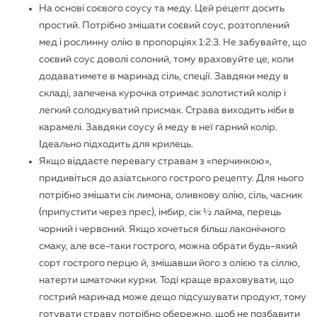
На основі соєвого соусу та меду. Цей рецепт досить
простий. Потрібно змішати соєвий соус, розтоплений
мед і рослинну олію в пропорціях 1:2:3. Не забувайте, що
соєвий соус доволі солоний, тому враховуйте це, коли
додаватимете в маринад сіль, спеції. Завдяки меду в
складі, запечена курочка отримає золотистий колір і
легкий солодкуватий присмак. Страва виходить ніби в
карамелі. Завдяки соусу й меду в неї гарний колір.
Ідеально підходить для крилець.
Якщо віддаєте перевагу стравам з «перчинкою»,
придивіться до азіатського гострого рецепту. Для нього
потрібно змішати сік лимона, оливкову олію, сіль, часник
(припустити через прес), імбир, сік ½ лайма, перець
чорний і червоний. Якщо хочеться більш лаконічного
смаку, але все-таки гострого, можна обрати будь-який
сорт гострого перцю й, змішавши його з олією та сіллю,
натерти шматочки курки. Тоді краще враховувати, що
гострий маринад може дещо підсушувати продукт, тому
готувати страву потрібно обережно, щоб не позбавити