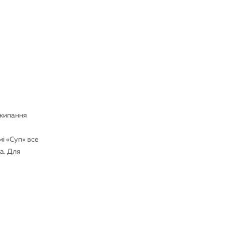
акипання
мі «Суп» все
а. Для