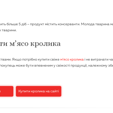
ить більше 5 діб – продукт містить консерванти. Молода тварина м
к тварини.
ти м’ясо кролика
твами. Якщо потрібно купити свіже
м’ясо кролика
і не витрачати ча
покупець може бути впевненим у свіжості продукції, належному збе
и
Купити кролика на сайті