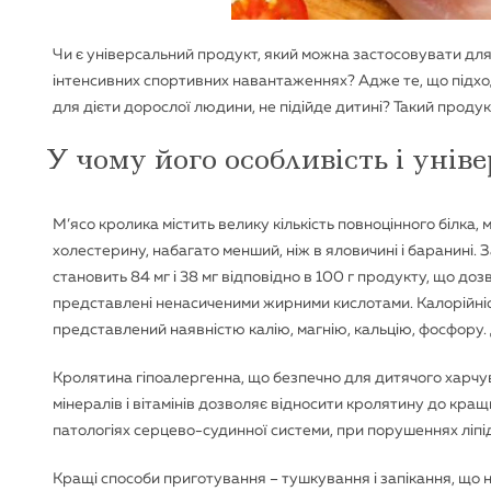
Чи є універсальний продукт, який можна застосовувати для
інтенсивних спортивних навантаженнях? Адже те, що підхо
для дієти дорослої людини, не підійде дитині? Такий продукт
У чому його особливість і уніве
М’ясо кролика містить велику кількість повноцінного білка, 
холестерину, набагато менший, ніж в яловичині і баранині. 
становить 84 мг і 38 мг відповідно в 100 г продукту, що д
представлені ненасиченими жирними кислотами. Калорійність
представлений наявністю калію, магнію, кальцію, фосфору.
Кролятина гіпоалергенна, що безпечно для дитячого харчува
мінералів і вітамінів дозволяє відносити кролятину до кращи
патологіях серцево-судинної системи, при порушеннях ліпід
Кращі способи приготування – тушкування і запікання, що 