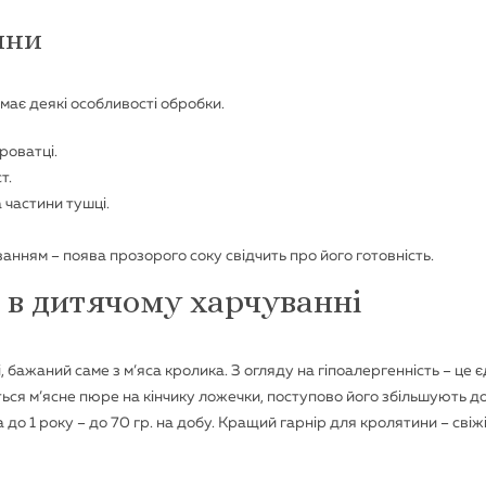
ини
має деякі особливості обробки.
роватці.
т.
 частини тушці.
нням – поява прозорого соку свідчить про його готовність.
 в дитячому харчуванні
 бажаний саме з м’яса кролика. З огляду на гіпоалергенність – це 
ься м’ясне пюре на кінчику ложечки, поступово його збільшують до
а до 1 року – до 70 гр. на добу. Кращий гарнір для кролятини – свіж