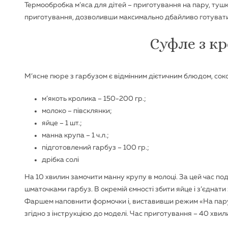
Термообробка м’яса для дітей – приготування на пару, ту
приготування, дозволивши максимально дбайливо готувати
Суфле з к
М’ясне пюре з гарбузом є відмінним дієтичним блюдом, соко
м’якоть кролика – 150-200 гр.;
молоко – півсклянки;
яйце – 1 шт.;
манна крупа – 1 ч.л.;
підготовлений ​​гарбуз – 100 гр.;
дрібка солі
На 10 хвилин замочити манну крупу в молоці. За цей час по
шматочками гарбуз. В окремій ємності збити яйце і з’єдна
Фаршем наповнити формочки і, виставивши режим «На пару»,
згідно з інструкцією до моделі. Час приготування – 40 хвил