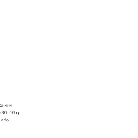
єдиний
 30-40 гр.
і або