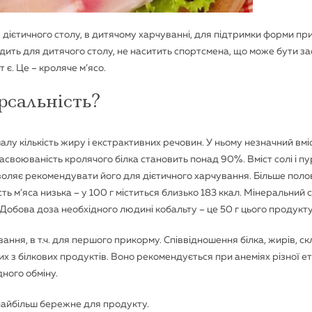
 дієтичного столу, в дитячому харчуванні, для підтримки форми пр
дить для дитячого столу, не наситить спортсмена, що може бути з
 є. Це – кроляче м’ясо.
рсальність?
малу кількість жиру і екстрактивних речовин. У ньому незначний вмі
Засвоюваність кролячого білка становить понад 90%. Вміст солі і пу
озволяє рекомендувати його для дієтичного харчування. Більше пол
 м’яса низька – у 100 г міститься близько 183 ккал. Мінеральний 
 Добова доза необхідного людині кобальту – це 50 г цього продукт
ння, в т.ч. для першого прикорму. Співвідношення білка, жирів, с
х з білкових продуктів. Воно рекомендується при анеміях різної еті
ного обміну.
найбільш бережне для продукту.