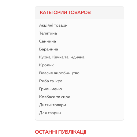
КАТЕГОРИИ ТОВАРОВ
Акційні товари
Телятина
Свинина
Баранина
Курка, Качка та Індичка
Кролик
Власне виробництво
Риба та ікра
Гриль меню
Ковбаси та сири
Дитячі товари
Для тварин
ОСТАННІ ПУБЛІКАЦІЇ