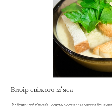
Вибір свіжого м’яса
Як будь-який м’ясний продукт, кролятина повинна бути сві