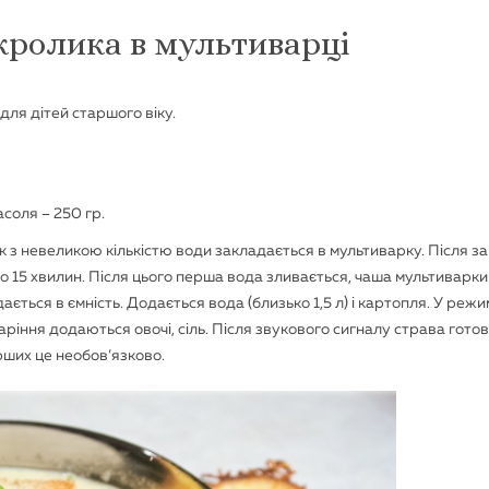
 кролика в мультиварці
для дітей старшого віку.
соля – 250 гр.
 з невеликою кількістю води закладається в мультиварку. Після з
о 15 хвилин. Після цього перша вода зливається, чаша мультиварки
ється в ємність. Додається вода (близько 1,5 л) і картопля. У режи
ріння додаються овочі, сіль. Після звукового сигналу страва готов
рших це необов’язково.