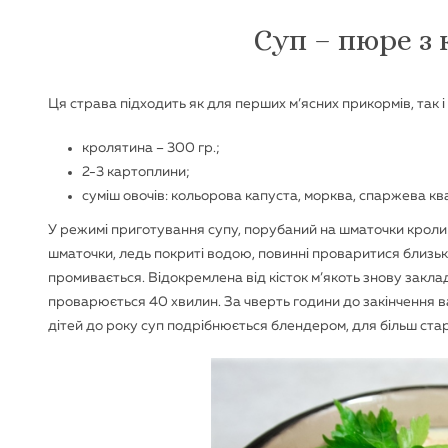
Суп – пюре з
Ця страва підходить як для перших м’ясних прикормів, так і 
кролятина – 300 гр.;
2-3 картоплини;
суміш овочів: кольорова капуста, морква, спаржева ква
У режимі приготування супу, порубаний на шматочки кролик
шматочки, ледь покриті водою, повинні проваритися близьк
промивається. Відокремлена від кісток м’якоть знову заклада
проварюється 40 хвилин. За чверть години до закінчення ва
дітей до року суп подрібнюється блендером, для більш ста