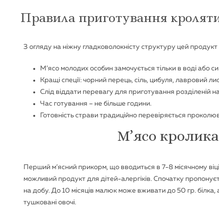
Правила приготування кролят
З огляду на ніжну гладковолокністу структуру цей продукт 
М’ясо молодих особин замочується тільки в воді або си
Кращі спеції: чорний перець, сіль, цибуля, лавровий лис
Слід віддати перевагу для приготування розділеній на
Час готування – не більше години.
Готовність страви традиційно перевіряється проколюва
М’ясо кролика
Перший м’ясний прикорм, що вводиться в 7-8 місячному віці,
можливий продукт для дітей-алергіків. Спочатку пропонуєт
на добу. До 10 місяців малюк може вживати до 50 гр. білка, 
тушковані овочі.