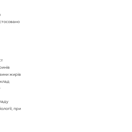
и
астосовано
ст
ринів
овини жирів
склад
у
кладу
ології, при