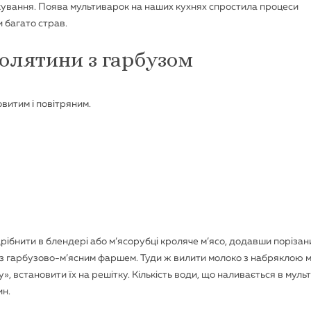
шкування. Поява мультиварок на наших кухнях спростила процеси
 багато страв.
ролятини з гарбузом
витим і повітряним.
дрібнити в блендері або м’ясорубці кроляче м’ясо, додавши порізан
ти з гарбузово-м’ясним фаршем. Туди ж вилити молоко з набряклою 
 встановити їх на решітку. Кількість води, що наливається в муль
ин.