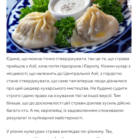
Єдине, що можна точно стверджувати, так це те, що страва
прийшла з Азії, хоча потім підкорила і Європу. Кожен кухар з
місцевості, що належить до Центральної Азії, з гордістю
стане стверджувати, що саме там вперше люди дізналися
про цей шедевр кухарського мистецтва. Не будемо судити
строго і дамо право на існування тієї чи іншої версії. Тим
більше, що до досконалості цієї страви доклав зусиль дійсно
багато хто. А ми, європейці, із задоволенням споживаємо
результат їх кулінарної майстерності.
У різних культурах страва виглядає по-різному. Так,