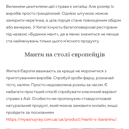
Великими цінителями цієї страви є китайці. Але розмір їх
виробів просто грандіозний. Однією штучкою можна
заморити черв’ячка, а ціла порція стане повноцінним обідом
або вечерею. У Китаї існують багатоповерхові ресторани
під назвою «Будинок мант», де в меню значиться не менше
ста найменувань тільки цього м’ясного продукту.
Манти на столі європейців
Жителі Європи вважають за краще не морочитися з
приготуванням виробів. Спробуй зроби фарш, розкачай
тісто, наліпи. Просто недозволена розкіш за часом. Є
набагато простіший спосіб спробувати класичний варіант
страви з Азії. Особисто ми пропонуємо стовідсотковий
натуральний продукт, який можна замовити онлайн, якщо
пройдете за посиланням
https://myasnuyray.com.ua/ua/product/manti-s-baraninu/
.