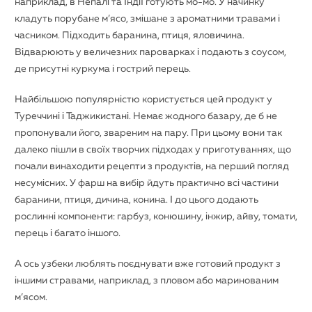
наприклад, в Непалі та Індії готують мо-мо. У начинку
кладуть порубане м’ясо, змішане з ароматними травами і
часником. Підходить баранина, птиця, яловичина.
Відварюють у величезних пароварках і подають з соусом,
де присутні куркума і гострий перець.
Найбільшою популярністю користується цей продукт у
Туреччині і Таджикистані. Немає жодного базару, де б не
пропонували його, звареним на пару. При цьому вони так
далеко пішли в своїх творчих підходах у приготуваннях, що
почали винаходити рецепти з продуктів, на перший погляд
несумісних. У фарш на вибір йдуть практично всі частини
баранини, птиця, дичина, конина. І до цього додають
рослинні компоненти: гарбуз, конюшину, інжир, айву, томати,
перець і багато іншого.
А ось узбеки люблять поєднувати вже готовий продукт з
іншими стравами, наприклад, з пловом або маринованим
м’ясом.