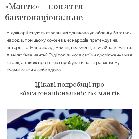
«Манти» – поняття
багатонаціональне
У кулінарії існують страви, які однаково улюблені у багатьох
народів, при цьому кожен з цих народів претендує на
авторство. Наприклад, млинці, пельмені і, звичайно ж, манти.
А ви любите манти? Тоді поділимося своїми дослідженнями в
історії, а також про те, як спробувати по-справжньому
смачні манти у себе вдома.
Цікаві подробиці про
«багатонаціональність» мантів