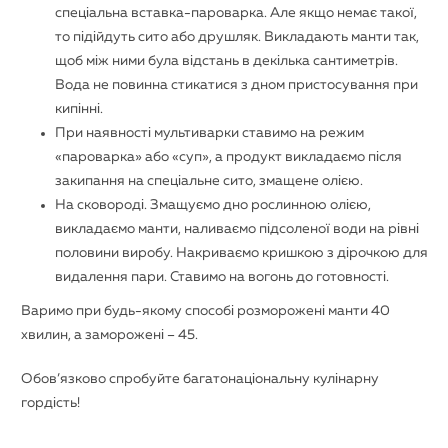
спеціальна вставка-пароварка. Але якщо немає такої,
то підійдуть сито або друшляк. Викладають манти так,
щоб між ними була відстань в декілька сантиметрів.
Вода не повинна стикатися з дном пристосування при
кипінні.
При наявності мультиварки ставимо на режим
«пароварка» або «суп», а продукт викладаємо після
закипання на спеціальне сито, змащене олією.
На сковороді. Змащуємо дно рослинною олією,
викладаємо манти, наливаємо підсоленої води на рівні
половини виробу. Накриваємо кришкою з дірочкою для
видалення пари. Ставимо на вогонь до готовності.
Варимо при будь-якому способі розморожені манти 40
хвилин, а заморожені – 45.
Обов’язково спробуйте багатонаціональну кулінарну
гордість!