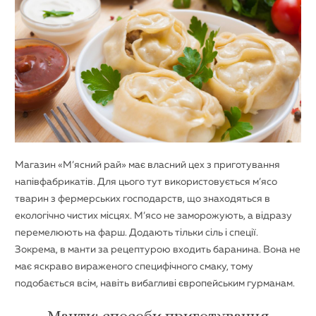
Магазин «М’ясний рай» має власний цех з приготування
напівфабрикатів. Для цього тут використовується м’ясо
тварин з фермерських господарств, що знаходяться в
екологічно чистих місцях. М’ясо не заморожують, а відразу
перемелюють на фарш. Додають тільки сіль і спеції.
Зокрема, в манти за рецептурою входить баранина. Вона не
має яскраво вираженого специфічного смаку, тому
подобається всім, навіть вибагливі європейським гурманам.
Манти: способи приготування