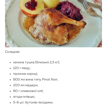
Складові:
качина тушка (близько 2,5 кг);
120 г меду;
паличка кориці;
800 мл вина типу Pinot Noir;
200 мл мадери;
80 г оливкової олії;
ягоди ялівцю;
5-6 шт. бутонів гвоздики;