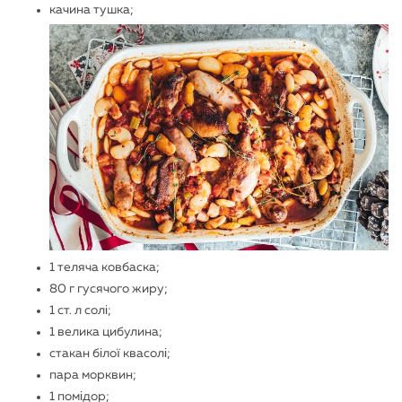
качина тушка;
1 теляча ковбаска;
80 г гусячого жиру;
1 ст. л солі;
1 велика цибулина;
стакан білої квасолі;
пара морквин;
1 помідор;