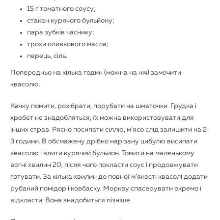
15 г томатного соусу;
стакан курячого бульйону;
пара зубків часнику;
трохи оливкового масла;
перець, сіль.
Попередньо на кілька годин (можна на ніч) замочити
квасолю.
Качку помити, розібрати, порубати на шматочки. Грудка і
хребет не знадобляться, їх можна використовувати для
інших страв. Рясно посипати сіллю, м’ясо слід залишити на 2-
3 години. В обсмажену дрібно нарізану цибулю висипати
квасолю і влити курячий бульйон. Томити на маленькому
вогні хвилин 20, після чого покласти соус і продовжувати
готувати. За кілька хвилин до повної м’якості квасолі додати
рубаний помідор і ковбаску. Моркву спасерувати окремо і
відкласти. Вона знадобиться пізніше.