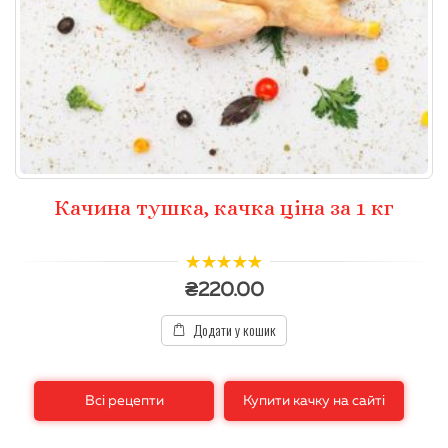
Качина тушка, качка ціна за 1 кг
4.93
з 5
₴
220.00
Додати у кошик
Всі рецепти
Купити качку на сайті