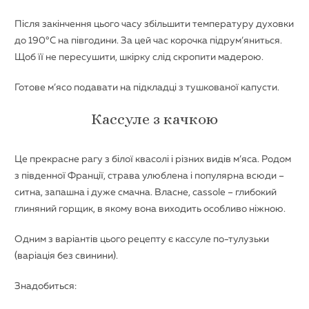
Після закінчення цього часу збільшити температуру духовки
до 190°С на півгодини. За цей час корочка підрум’яниться.
Щоб її не пересушити, шкірку слід скропити мадерою.
Готове м’ясо подавати на підкладці з тушкованої капусти.
Кассуле з качкою
Це прекрасне рагу з білої квасолі і різних видів м’яса. Родом
з південної Франції, страва улюблена і популярна всюди –
ситна, запашна і дуже смачна. Власне, сassole – глибокий
глиняний горщик, в якому вона виходить особливо ніжною.
Одним з варіантів цього рецепту є кассуле по-тулузьки
(варіація без свинини).
Знадобиться: