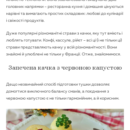
головних напрямки – ресторанна кухня і домашня цінуються
нарівні та вимагають простих складових: любові до кулінарії
і свіжості продуктів.
Дуже популярні різноманітні страви з качки, яку тут вміють і
люблять готувати. Конфі, кассуле, рійєт – всі ці (і не тільки ці)
страви представляють качку у всій різноманітності. Вони
знайомі й улюблені не тільки у Франції. Отже, знайомимося.
Запечена качка з червоною капустою
Дещо незвичайний спосіб підготовки тушки дозволяє
домогтися виключного балансу смаків, а поєднання з
червоною капустою є не тільки гармонійним, а й корисним.