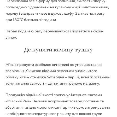
Переклавши все в форму для запікання, викласти зверху
попередньо підрум’янені на гусячому жирі шматочки качки,
моркву і відправити все в духову шафу. Запікається рагу
при 180°С близько півгодини.
Перед подачею рагу перемішується і подається з сухим
вином.
Де купити качину тушку
М’ясні продукти особливо вимогливі до умов доставки і
зберігання. Як казав відомий персонаж знаменитого
роману: «свіжість може бути одна – перша, вона ж остання»,
тому питання свіжості – це і питання реноме магазину.
Продукцію відмінної якості пропонує інтернет-магазин
«М’ясний Рай». Великий асортимент товару, поставки та
зберігання згідно жорстких санітарних норм, витримування
необхідного температурного режиму для кожної групи