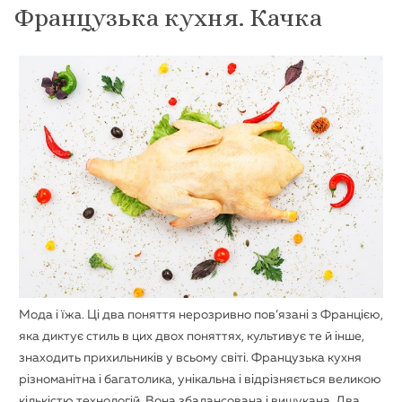
Французька кухня. Качка
Мода і їжа. Ці два поняття нерозривно пов’язані з Францією,
яка диктує стиль в цих двох поняттях, культивує те й інше,
знаходить прихильників у всьому світі. Французька кухня
різноманітна і багатолика, унікальна і відрізняється великою
кількістю технологій. Вона збалансована і вишукана. Два