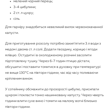
мелений чорний перець;
3-4 цибулини;
2 ст. л цукру;
сіль.
Для гарніру знадобиться невеликий вилок червонокачанної
капусти.
Для приготування розсолу потрібно закип’ятити 3 л води з
медом і двома ст. л солі. Додати гвоздику, корицю і ягоди
ялівцю. Остудити і в охолодженому розчині засолити
підготовлену тушку. Через 6-7 годин птицю дістати,
обсушити і поставити томитися в духовку при температурі
не вище 130°С на півтори години, час від часу поливаючи
кріпленим вином.
У сотейнику обсмажити до прозорості цибулю, присипати
цукром і покласти тонко нашинковану капусту. Через чверть
години влити сухе вино і томити на малому вогні близько
півтори години.