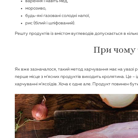
варення і навіть мед,
морозиво,
будь-які газовані солодкі напої,
рис (білий і шліфований).
Решту продуктів із вмістом вуглеводів допускається в кільк
При чому 
Як вже зазначалося, такий метод харчування має на увазі ро
перше місце з м’ясних продуктів виходить кролятина. Це – іде
харчуванні м’ясоїдів. Хоча є одне але. Продукт повинен бут