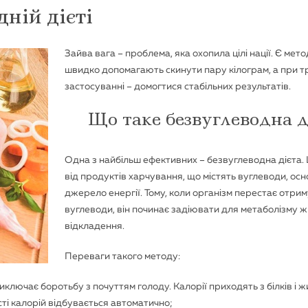
ній дієті
Зайва вага – проблема, яка охопила цілі нації. Є метод
швидко допомагають скинути пару кілограм, а при 
застосуванні – домогтися стабільних результатів.
Що таке безвуглеводна д
Одна з найбільш ефективних – безвуглеводна дієта.
від продуктів харчування, що містять вуглеводи, ос
джерело енергії. Тому, коли організм перестає отри
вуглеводи, він починає задіювати для метаболізму ж
відкладення.
Переваги такого методу:
виключає боротьбу з почуттям голоду. Калорії приходять з білків і жи
ості калорій відбувається автоматично;