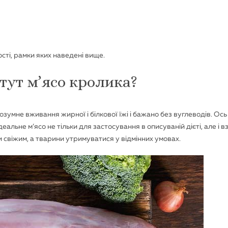
ості, рамки яких наведені вище.
тут м’ясо кролика?
зумне вживання жирної і білкової їжі і бажано без вуглеводів. Ось
альне м’ясо не тільки для застосування в описуваній дієті, але і вз
и свіжим, а тварини утримуватися у відмінних умовах.