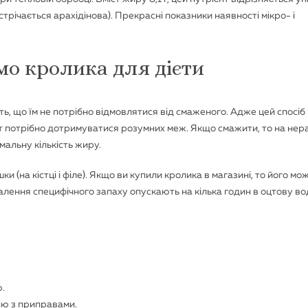
трічається арахідінова). Прекрасні показники наявності мікро- і
мо кролика для дієти
ь, що їм не потрібно відмовлятися від смаженого. Адже цей спосіб
ут потрібно дотримуватися розумних меж. Якщо смажити, то на нер
імальну кількість жиру.
и (на кістці і філе). Якщо ви купили кролика в магазині, то його мо
алення специфічного запаху опускають на кілька годин в оцтову во
.
ію з приправами.