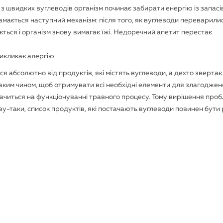
з швидких вуглеводів організм починає забирати енергію із запасі
ається наступний механізм: після того, як вуглеводи переварилис
ується і організм знову вимагає їжі. Недоречний апетит перестає
викликає алергію.
я абсолютно від продуктів, які містять вуглеводи, а дехто звертає
аким чином, щоб отримувати всі необхідні елементи для злагоджен
означиться на функціонуванні травного процесу. Тому вирішення про
ву-таки, список продуктів, які постачають вуглеводи повинен бути