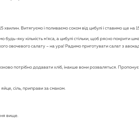
5 хвилин. Витягуємо і поливаємо соком від цибулі і ставимо ще на 1
 будь-яку кількість м’яса, а цибулі стільки, щоб рясно покрити шм
легкого овочевого салату – на ура! Радимо приготувати салат з авока
’язково потрібно додавати хліб, інакше вони розваляться. Пропону
 яйце, сіль, приправи за смаком.
ння вище.