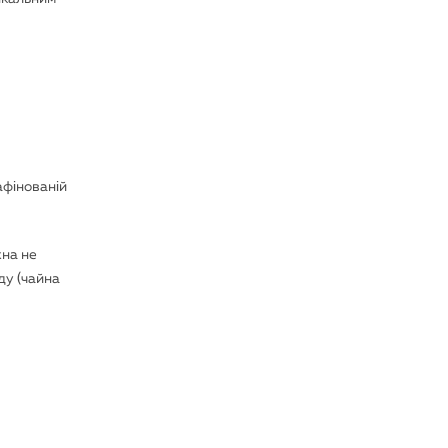
афінованій
жна не
ду (чайна