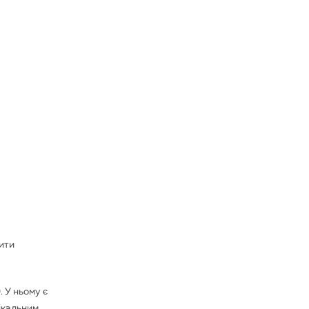
ити
. У ньому є
нікальним