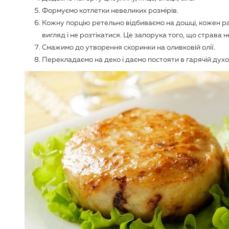
Формуємо котлетки невеликих розмірів.
Кожну порцію ретельно відбиваємо на дошці, кожен ра
вигляд і не розтікатися. Це запорука того, що страва 
Смажимо до утворення скоринки на оливковій олії.
Перекладаємо на деко і даємо постояти в гарячій духо