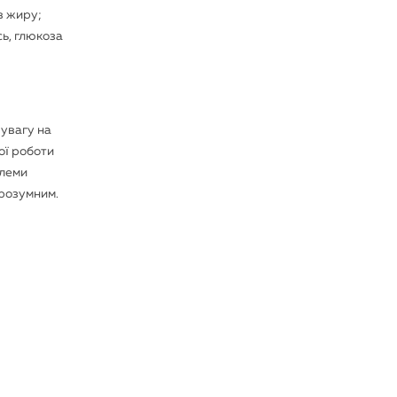
в жиру;
ь, глюкоза
 увагу на
ої роботи
блеми
 розумним.