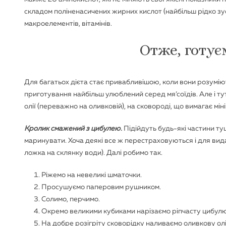
складом поліненасичених жирних кислот (найбільш рідко зус
макроелементів, вітамінів.
Отже, готує
Для багатьох дієта стає привабливішою, коли вони розуміют
приготування найбільш улюблений серед мя’соїдів. Але і т
олії (переважно на оливковій), на сковороді, що вимагає мін
Кролик смажений з цибулею
.
Підійдуть будь-які частини тушк
маринувати. Хоча деякі все ж перестраховуються і для вид
ложка на склянку води). Далі робимо так.
Ріжемо на невеликі шматочки.
Просушуємо паперовим рушником.
Солимо, перчимо.
Окремо великими кубиками нарізаємо ріпчасту цибулю
На добре розігріту сковорідку наливаємо оливкову ол