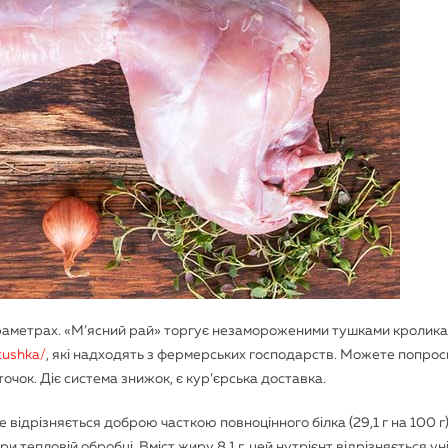
араметрах. «М’ясний рай» торгує незамороженими тушками кролика
tushka/
, які надходять з фермерських господарств. Можете попрос
чок. Діє система знижок, є кур’єрська доставка.
е відрізняється доброю часткою повноцінного білка (29,1 г на 100 г)
ри тепловій обробці. Вміст жиру 8,1 г, цей нутрієнт відрізняється у