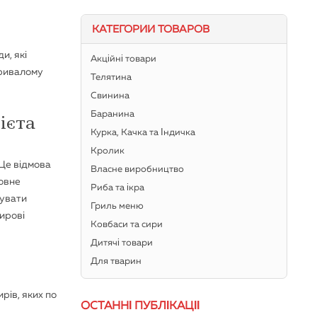
КАТЕГОРИИ ТОВАРОВ
и, які
Акційні товари
тривалому
Телятина
Свинина
ієта
Баранина
Курка, Качка та Індичка
Кролик
 Це відмова
Власне виробництво
новне
Риба та ікра
мувати
Гриль меню
ирові
Ковбаси та сири
Дитячі товари
Для тварин
рів, яких по
ОСТАННІ ПУБЛІКАЦІЇ