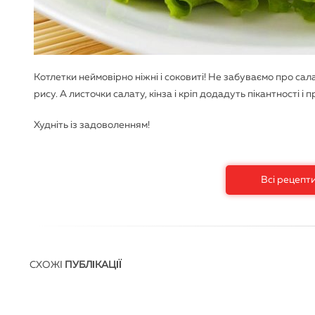
Котлетки неймовірно ніжні і соковиті! Не забуваємо про сал
рису. А листочки салату, кінза і кріп додадуть пікантності і
Худніть із задоволенням!
Всі рецепт
СХОЖІ
ПУБЛІКАЦІЇ