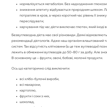
нормалізується метаболізм. Без надходження глюкози 
зниження апетиту відбувається природним шляхом. Лам
потрапляє в кров, а через короткий час рівень її зниж
переслідувати;
харчування під час дієти виключає глютен, який іноді 
Безвуглеводна дієта має свої різновиди. Деякі відмовляютьс
рекомендації дієтологів. Адже наш організм влаштований т
систем. Так відсутність клітковини (а це теж вуглеводи) п
лежить в обмеженні вуглеводів до 50-80 г за добу. Але зно
В основному це – фрукти, овочі, бобові, молочні продукти.
Ось що категорично слід виключити:
всі хлібо-булочні вироби,
всі макарони,
картоплю,
фрукти і соки з них,
шоколад,