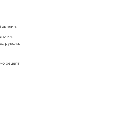
5 хвилин.
аточки.
до, руколи,
ємо рецепт