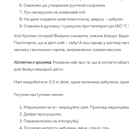
Смажимо до утворення рум’яної скоринки.
Лук пасеруємо на оливковій олії.
На деко кладемо шматочки м’яска, зверху – цибулю.
Ставимо в духовку і тушкуємо при температурі 180 °С 1
Усе! Кролик готовий! Вийшло соковите, смачне блюдо. Беремо
Пам’ятаємо, що в дієті хліб – табу! А ось гарнір у вигляді 
часнику і волоських горіхів, заправлених соєвим маслом.
Котлетки з кролика.
Розвіємо міф про те, що в котлети обов
для безвуглеводної дієти.
Нам знадобиться: 0,5 кг філе, одна маленька цибулина, одне
Готуємо наступним чином:
Маринуємо чи ні – вирішуйте самі. Приклад маринува
Добре просушуємо.
Перемелюємо на м’ясорубці.
Додаємо натерту цибулину, яйце, спеції, сіль.