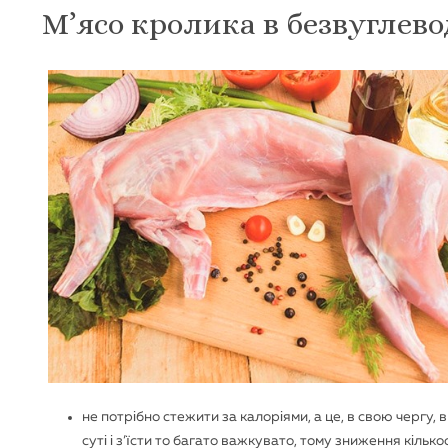
М’ясо кролика в безвуглевод
не потрібно стежити за калоріями, а це, в свою чергу, 
суті і з’їсти то багато важкувато, тому зниження кільк