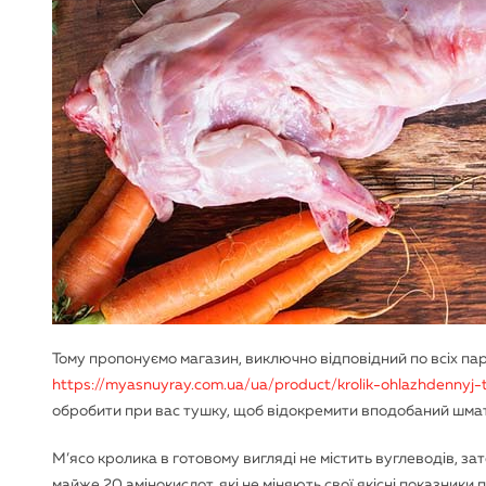
Тому пропонуємо магазин, виключно відповідний по всіх п
https://myasnuyray.com.ua/ua/product/krolik-ohlazhdennyj-
обробити при вас тушку, щоб відокремити вподобаний шмато
М’ясо кролика в готовому вигляді не містить вуглеводів, зат
майже 20 амінокислот, які не міняють свої якісні показники п