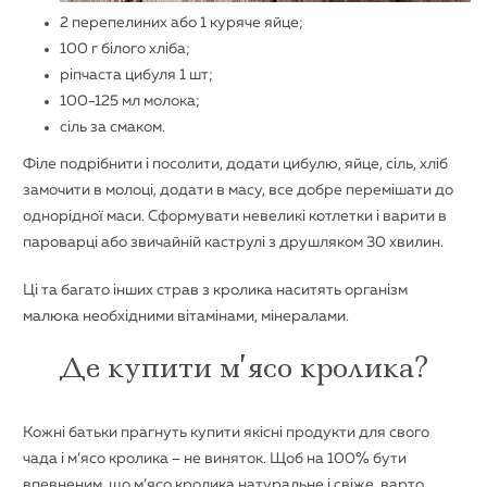
2 перепелиних або 1 куряче яйце;
100 г білого хліба;
ріпчаста цибуля 1 шт;
100-125 мл молока;
сіль за смаком.
Філе подрібнити і посолити, додати цибулю, яйце, сіль, хліб
замочити в молоці, додати в масу, все добре перемішати до
однорідної маси. Сформувати невеликі котлетки і варити в
пароварці або звичайній каструлі з друшляком 30 хвилин.
Ці та багато інших страв з кролика наситять організм
малюка необхідними вітамінами, мінералами.
Де купити м’ясо кролика?
Кожні батьки прагнуть купити якісні продукти для свого
чада і м’ясо кролика – не виняток. Щоб на 100% бути
впевненим, що м’ясо кролика натуральне і свіже, варто