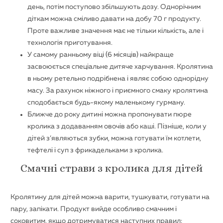
день, потім поступово збільшують дозу. Однорічним
діткам можна сміливо давати на добу 70 г продукту.
Проте важливе значення має не тільки кількість, але і
технологія приготування.
У самому ранньому віці (6 місяців) найкраще
засвоюється спеціальне дитяче харчування. Кролятина
в ньому ретельно подрібнена і являє собою однорідну
масу. За рахунок ніжного і приємного смаку кролятина
сподобається будь-якому маленькому гурману.
Ближче до року дитині можна пропонувати пюре
кролика з додаванням овочів або каші. Пізніше, коли у
дітей з’являються зубки, можна готувати їм котлети,
тефтелі і суп з фрикадельками з кролика.
Смачні страви з кролика для дітей
Кролятину для дітей можна варити, тушкувати, готувати на
пару, запікати. Продукт вийде особливо смачним і
соковитим, якщо дотримуватися наступних правил: