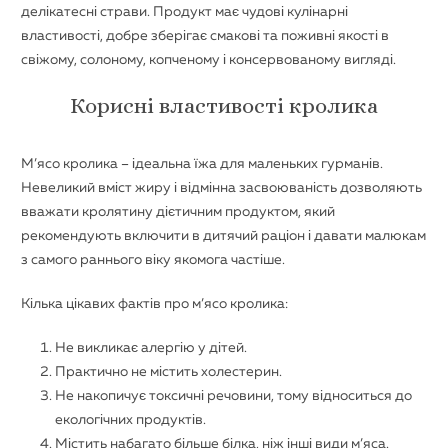
делікатесні страви. Продукт має чудові кулінарні
властивості, добре зберігає смакові та поживні якості в
свіжому, солоному, копченому і консервованому вигляді.
Корисні властивості кролика
М’ясо кролика – ідеальна їжа для маленьких гурманів.
Невеликий вміст жиру і відмінна засвоюваність дозволяють
вважати кролятину дієтичним продуктом, який
рекомендують включити в дитячий раціон і давати малюкам
з самого раннього віку якомога частіше.
Кілька цікавих фактів про м’ясо кролика:
Не викликає алергію у дітей.
Практично не містить холестерин.
Не накопичує токсичні речовини, тому відноситься до
екологічних продуктів.
Містить набагато більше білка, ніж інші види м’яса.