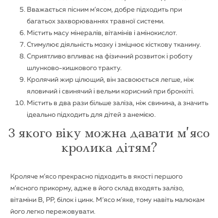
Вважається пісним м’ясом, добре підходить при
багатьох захворюваннях травної системи.
Містить масу мінералів, вітамінів і амінокислот.
Стимулює діяльність мозку і зміцнює кісткову тканину.
Сприятливо впливає на фізичний розвиток і роботу
шлунково-кишкового тракту.
Кролячий жир цілющий, він засвоюється легше, ніж
яловичий і свинячий і вельми корисний при бронхіті.
Містить в два рази більше заліза, ніж свинина, а значить
ідеально підходить для дітей з анемією.
З якого віку можна давати м’ясо
кролика дітям?
Кроляче м’ясо прекрасно підходить в якості першого
м’ясного прикорму, адже в його склад входять залізо,
вітаміни В, РР, білок і цинк. М’ясо м’яке, тому навіть малюкам
його легко пережовувати.