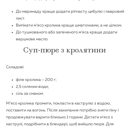
До маринаду краще додати ріпчасту цибулю і лавровий
лист.
Випікати м’ясо кролика краще шматочками, а не цілком.
До тушкованого або запеченого м’яса краще додати
вершкове масло.
Суп-пюре з кролятини
Складові:
філе кролика – 200 г;
2,5 склянки води;
сіль за смаком.
М’ясо кролика промити, покласти в каструлю з водою,
поставити на вогонь. Після закипання потрібно зняти піну і
продовжувати варити близько 1 години. Дістати м’ясо з
каструлі, подрібнити в блендері, щоб вийшло пюре. Для