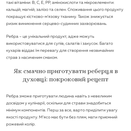
такі вітаміни: В, С, Е, РР, амінокислоти та мікроелементи:
кальцій, магній, залізо та селен. Споживання цього продукту
покращує кістково-м’язову тканину. Також знижується
ризик виникнення серцево-судинних захворювань.
Ребра – це унікальний продукт, адже можуть
використовуватися для супів, салатів і закусок. Багато
кухарів віддає їм перевагу для створення незвичайних
страв з насиченим смаком.
Як смачно приготувати реберця в
духовці: покроковий рецепт
Ребра зможе приготувати людина навіть з невеликим
досвідом у кулінарії, оскільки для страви знадобиться
мінімум компонентів. Перш за все, варто приділити увагу
якості продукту. М’ясо має бути без плям, мати приємний
рожевий колір.