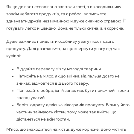
Якщо до вас несподівано завітали гості, а в холодильнику
зовсім небагато продуктів, та є ребра, ви зможете
здивувати друзів незвичайною й дуже смачною стравою. Її
готувати легко й швидко. Вона не тільки ситна, а й корисна.
Дуже важливо приділити особливу увагу якості цього
продукту. Далі розгляньмо, на що звернути увагу під час
купівлі:
Віддайте перевагу м’ясу молодої тварини.
Натисніть на м’ясо: якщо виїмка від пальця довго не
зникає, відмовтеся від цього товару.
Понюхайте ребра, їхній запах має бути приємний і трохи
солодкуватий.
Беріть одразу декілька кілограмів продукту. Більшу його
частину займають кістки, тому може так вийти, що
дістанеться не всім гостям.
М’ясо, що знаходиться на кістці, дуже корисне. Воно містить