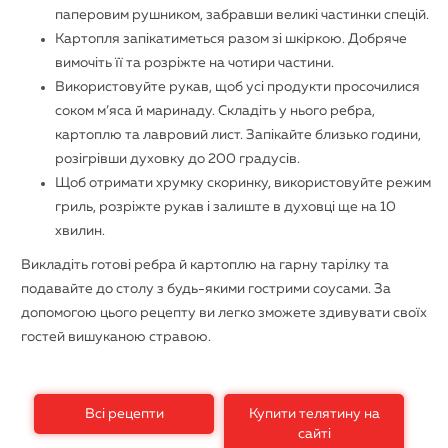
паперовим рушником, забравши великі частинки спецій.
Картопля запікатиметься разом зі шкіркою. Добряче
вимочіть її та розріжте на чотири частини.
Використовуйте рукав, щоб усі продукти просочилися
соком м’яса й маринаду. Складіть у нього ребра,
картоплю та лавровий лист. Запікайте близько години,
розігрівши духовку до 200 градусів.
Щоб отримати хрумку скоринку, використовуйте режим
гриль, розріжте рукав і залиште в духовці ще на 10
хвилин.
Викладіть готові ребра й картоплю на гарну тарілку та
подавайте до столу з будь-якими гострими соусами. За
допомогою цього рецепту ви легко зможете здивувати своїх
гостей вишуканою стравою.
Всі рецепти
Купити телятину на
сайті