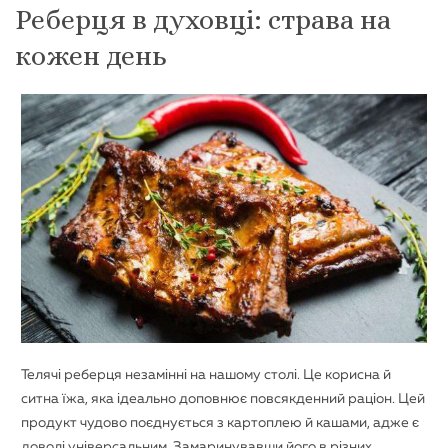
Реберця в духовці: страва на
кожен день
Телячі реберця незамінні на нашому столі. Це корисна й
ситна їжа, яка ідеально доповнює повсякденний раціон. Цей
продукт чудово поєднується з картоплею й кашами, адже є
доволі універсальним. Замаринувавши його в різних