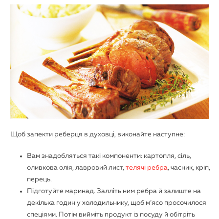
Щоб запекти реберця в духовці, виконайте наступне:
Вам знадобляться такі компоненти: картопля, сіль,
оливкова олія, лавровий лист,
телячі ребра
, часник, кріп,
перець.
Підготуйте маринад. Залліть ним ребра й залиште на
декілька годин у холодильнику, щоб м’ясо просочилося
спеціями. Потім вийміть продукт із посуду й обітріть