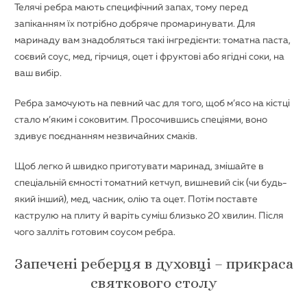
Телячі ребра мають специфічний запах, тому перед
запіканням їх потрібно добряче промаринувати. Для
маринаду вам знадобляться такі інгредієнти: томатна паста,
соєвий соус, мед, гірчиця, оцет і фруктові або ягідні соки, на
ваш вибір.
Ребра замочують на певний час для того, щоб м’ясо на кістці
стало м’яким і соковитим. Просочившись спеціями, воно
здивує поєднанням незвичайних смаків.
Щоб легко й швидко приготувати маринад, змішайте в
спеціальній ємності томатний кетчуп, вишневий сік (чи будь-
який інший), мед, часник, олію та оцет. Потім поставте
каструлю на плиту й варіть суміш близько 20 хвилин. Після
чого залліть готовим соусом ребра.
Запечені реберця в духовці – прикраса
святкового столу