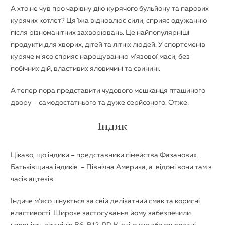
А хто не чув про чарівну дію курячого бульйону та парових
курячих котлет? Ця їжа відновлює сили, сприяє одужанню
після різноманітних захворювань. Це найпопулярніші
продукти для хворих, дітей та літніх людей. У спортсменів
куряче м’ясо сприяє нарощуванню м’язової маси, без
побічних дій, властивих яловичині та свинині.
А тепер пора представити чудового мешканця пташиного
двору – самодостатнього та дуже серйозного. Отже:
Індик
Цікаво, що індики – представники сімейства Фазанових.
Батьківщина індиків – Північна Америка, а відомі вони там з
часів ацтеків.
Індиче м’ясо цінується за свій делікатний смак та корисні
властивості. Широке застосування йому забезпечили