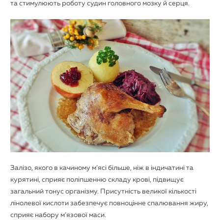
та стимулюють роботу судин головного мозку й серця.
Залізо, якого в качиному м’ясі більше, ніж в індичатині та
курятині, сприяє поліпшенню складу крові, підвищує
загальний тонус організму. Присутність великої кількості
лінолевої кислоти забезпечує повноцінне спалювання жиру,
сприяє набору м’язової маси.