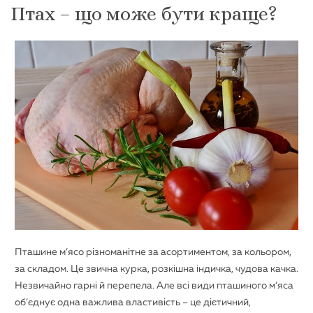
Птах – що може бути краще?
Пташине м’ясо різноманітне за асортиментом, за кольором,
за складом. Це звична курка, розкішна індичка, чудова качка.
Незвичайно гарні й перепела. Але всі види пташиного м’яса
об’єднує одна важлива властивість – це дієтичний,