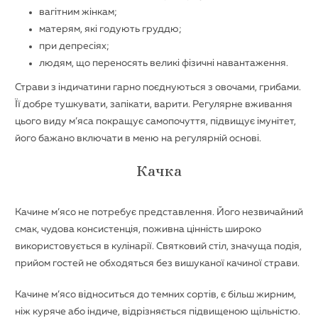
вагітним жінкам;
матерям, які годують груддю;
при депресіях;
людям, що переносять великі фізичні навантаження.
Страви з індичатини гарно поєднуються з овочами, грибами.
Її добре тушкувати, запікати, варити. Регулярне вживання
цього виду м’яса покращує самопочуття, підвищує імунітет,
його бажано включати в меню на регулярній основі.
Качка
Качине м’ясо не потребує представлення. Його незвичайний
смак, чудова консистенція, поживна цінність широко
використовується в кулінарії. Святковий стіл, значуща подія,
прийом гостей не обходяться без вишуканої качиної страви.
Качине м’ясо відноситься до темних сортів, є більш жирним,
ніж куряче або індиче, відрізняється підвищеною щільністю.