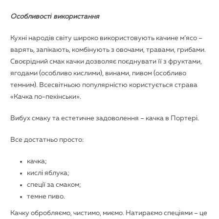
Особливості використання
Кухні народів світу широко використовують качине м’ясо –
варять, запікають, комбінують з овочами, травами, грибами.
Своєрідний смак качки дозволяє поєднувати її з фруктами,
ягодами (особливо кислими), винами, пивом (особливо
темним). Всесвітньою популярністю користується страва
«Качка по-пекінськи».
Вибух смаку та естетичне задоволення – качка в Портері.
Все достатньо просто:
качка;
кислі яблука;
спеції за смаком;
темне пиво.
Качку обробляємо, чистимо, миємо. Натираємо спеціями – це