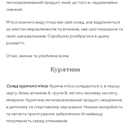
легкозасвоюваний продукт, який, до того ж, надзвичайно
смачний.
М’ясо кожного виду птиці має свій склад, але відрізняється
за змістом мікроелементів та вітамінів, має свої показання та
своїх шанувальників. Спробуємо розібратися в цьому
розмаїтті.
Отже, звична та улюблене всіма
Курятина
Склад курячого м’яса.
Куряче м’ясо складається з, в першу
чергу, білка, вітамінів A, групи B, містить лінолеву кислоту,
мінерали. Курятина легкозасвоюваний продукт, неоціненна
в дитячому та спортивному харчуванні. Низька калорійність
та легкість приготування забезпечили їй найвищу
популярність серед споживачів.