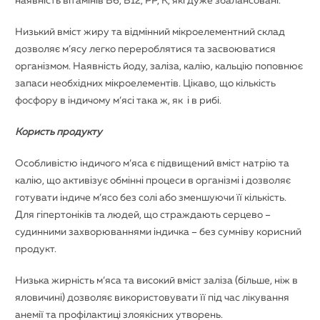
наявність вітамінів B6, B12, PP, K, які дуже збалансовані.
Низький вміст жиру та відмінний мікроелементний склад
дозволяє м’ясу легко перероблятися та засвоюватися
організмом. Наявність йоду, заліза, калію, кальцію поповнює
запаси необхідних мікроелементів. Цікаво, що кількість
фосфору в індичому м’ясі така ж, як і в рибі.
Користь продукту
Особливістю індичого м’яса є підвищений вміст натрію та
калію, що активізує обмінні процеси в організмі і дозволяє
готувати індиче м’ясо без солі або зменшуючи її кількість.
Для гіпертоніків та людей, що страждають серцево –
судинними захворюваннями індичка – без сумніву корисний
продукт.
Низька жирність м’яса та високий вміст заліза (більше, ніж в
яловичині) дозволяє використовувати її під час лікування
анемії та профілактиці злоякісних утворень.