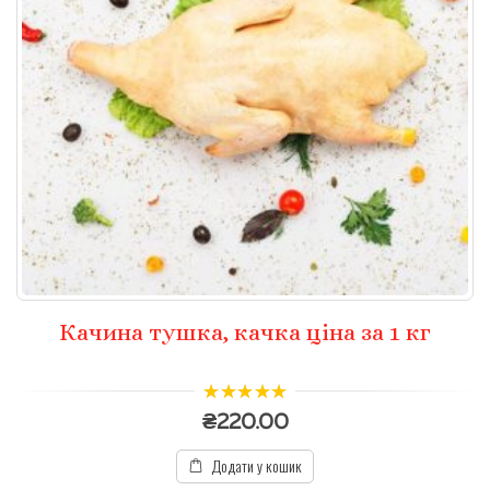
Качина тушка, качка ціна за 1 кг
4.93
з 5
₴
220.00
Додати у кошик