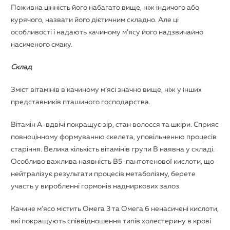
Поживна цінність його набагато вище, ніж індичого або
курячого, назвати його дієтичним складно. Але ці
особливості і надають качиному м’ясу його надзвичайно
насиченого смаку.
Склад
Зміст вітамінів в качиному м’ясі значно вище, ніж у інших
представників пташиного господарства.
Вітамін А-вдвічі покращує зір, стан волосся та шкіри. Сприяє
повноцінному формуванню скелета, уповільненню процесів
старіння. Велика кількість вітамінів групи В наявна у складі.
Особливо важлива наявність В5-пантотенової кислоти, що
нейтралізує результати процесів метаболізму, берете
участь у виробленні гормонів надниркових залоз.
Качине м’ясо містить Омега 3 та Омега 6 ненасичені кислоти,
які покращують співвідношення типів холестерину в крові