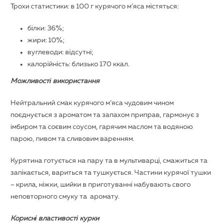
Трохи статистики: в 100 г курячого м’яса містяться:
білки: 36%;
жири: 10%;
вуглеводи: відсутні;
калорійність: близько 170 ккал.
Можливості використання
Нейтральний смак курячого м’яса чудовим чином
поєднується з ароматом та запахом приправ, гармонує з
імбиром та соєвим соусом, гарячим маслом та водяною
парою, пивом та сливовим варенням.
Курятина готується на пару та в мультиварці, смажиться та
запікається, вариться та тушкується. Частини курячої тушки
– крила, ніжки, шийки в приготуванні набувають свого
неповторного смуку та аромату.
Корисні властивості курки