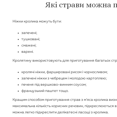
Які страви можна 
Ніжки кролика можуть бути:
запечені;
тушковані;
смажені;
варені.
Кролятину використовують для приготування багатьох стр
кролячі ніжки, фаршировані рисом і чорносливом;
запечені ніжки з чебрецем і молодою картоплею;
печеня під вершково-винним соусом;
французький паштет тощо.
Кращим способом приготування страв з м’яса кролика визна
максимальна кількість корисних речовин, підкреслюються вис
можна легко підкреслити делікатесні ласощі з кролика.