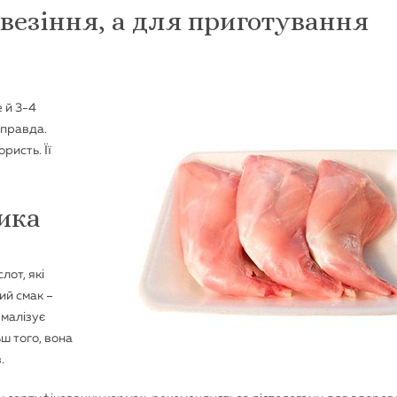
 везіння, а для приготування
е й 3-4
 правда.
ристь. Її
ика
лот, які
ий смак –
рмалізує
ьш того, вона
.