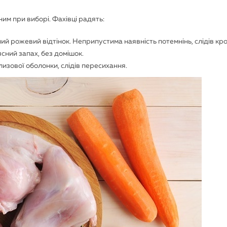
им при виборі. Фахівці радять:
ний рожевий відтінок. Неприпустима наявність потемнінь, слідів кро
сний запах, без домішок.
изової оболонки, слідів пересихання.