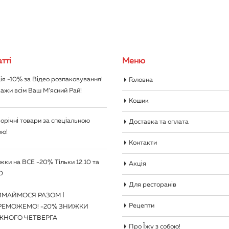
тті
Меню
ія -10% за Відео розпаковування!
Головна
ажи всім Ваш М’ясний Рай!
Кошик
орічні товари за спеціальною
Доставка та оплата
ою!
Контакти
жки на ВСЕ -20% Тільки 12.10 та
Акція
0
Для ресторанів
ИМАЙМОСЯ РАЗОМ І
Рецепти
РЕМОЖЕМО! -20% ЗНИЖКИ
ЖНОГО ЧЕТВЕРГА
Про Їжу з собою!