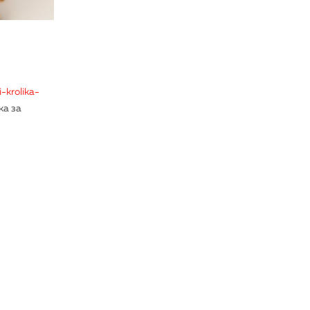
-krolika-
ка за