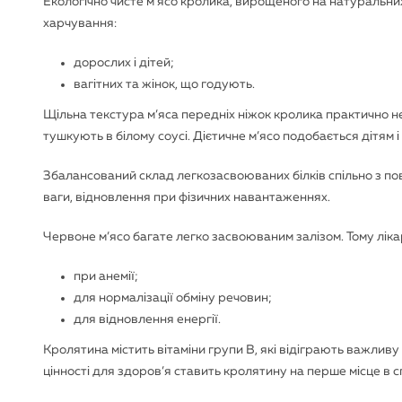
Екологічно чисте м’ясо кролика, вирощеного на натуральн
харчування:
дорослих і дітей;
вагітних та жінок, що годують.
Щільна текстура м’яса передніх ніжок кролика практично 
тушкують в білому соусі. Дієтичне м’ясо подобається дітя
Збалансований склад легкозасвоюваних білків спільно з п
ваги, відновлення при фізичних навантаженнях.
Червоне м’ясо багате легко засвоюваним залізом. Тому лік
при анемії;
для нормалізації обміну речовин;
для відновлення енергії.
Кролятина містить вітаміни групи B, які відіграють важливу 
цінності для здоров’я ставить кролятину на перше місце в 