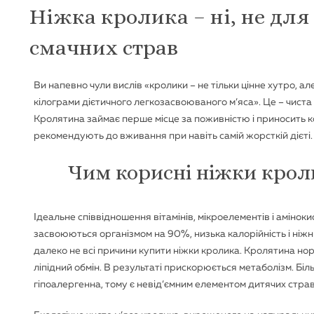
Ніжка кролика – ні, не для
смачних страв
Ви напевно чули вислів «кролики – не тільки цінне хутро, ал
кілограми дієтичного легкозасвоюваного м’яса». Це – чиста
Кролятина займає перше місце за поживністю і приносить ко
рекомендують до вживання при навіть самій жорсткій дієті.
Чим корисні ніжки крол
Ідеальне співвідношення вітамінів, мікроелементів і амінокис
засвоюються організмом на 90%, низька калорійність і ніжн
далеко не всі причини купити ніжки кролика. Кролятина но
ліпідний обмін. В результаті прискорюється метаболізм. Біл
гіпоалергенна, тому є невід’ємним елементом дитячих страв