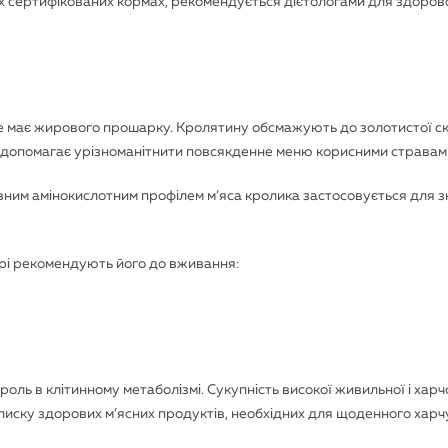
их сертифікованих кормах, рекомендується дієтологами для здоров
не має жирового прошарку. Кролятину обсмажують до золотистої ск
м і допомагає урізноманітнити повсякденне меню корисними стравам
овним амінокислотним профілем м’яса кролика застосовується для 
арі рекомендують його до вживання:
роль в клітинному метаболізмі. Сукупність високої живильної і харч
списку здорових м’ясних продуктів, необхідних для щоденного харч