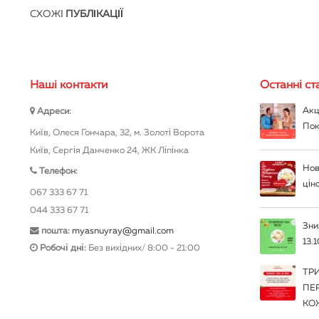
СХОЖІ
ПУБЛІКАЦІЇ
Нашi контакти
Останні ста
Акц
Адреси:
Пок
Київ, Олеся Гончара, 32, м. Золоті Ворота
Київ, Сергія Данченко 24, ЖК Ліпінка
Нов
Телефон:
цін
067 333 67 71
044 333 67 71
Зни
пошта:
myasnuyray@gmail.com
13.1
Робочі дні:
Без вихідних/ 8:00 - 21:00
ТР
ПЕ
КО