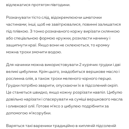
відлежатися протягом півгодини.
Розкачувати тісто слід, відокремлюючи шматочки
частинами; інші, щоб не завітрювалися, повинні залишатися
під плівкою. З тонко розкачаного коржу вирізати склянкою
або спеціальною формою кружки, розкласти начинку і
защипнути краї. Якщо вони не склеюються, то кромку
можна трохи змочити водою.
Для начинки можна використовувати 2 курячих грудки і дві
великі цибулини. Крім цього, знадобиться вершкове масло і
рослинна олія, а також трохи меленого чорного перцю.
Грудки потрібно зварити, опускаючи їх в підсолений окріп.
Це станеться швидко, якщо кожну розрізати навпіл. Цибулю
довільно нарізати і спасерувати на суміші вершкового масла
і оливкової олії. Готове м’ясо з цибулею подрібнити за
допомогою м’ясорубки.
Варяться такі вареники традиційно в киплячій підсоленій