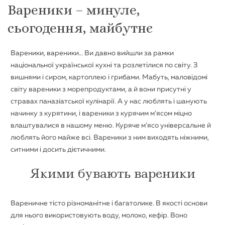
Вареники – минуле,
сьогодення, майбутнє
Вареники, вареники… Ви давно вийшли за рамки
національної української кухні та розлетілися по світу. З
вишнями і сиром, картоплею і грибами. Мабуть, маловідомі
світу вареники з морепродуктами, а й вони присутні у
стравах паназіатської кулінарії. А у нас люблять і шанують
начинку з курятини, і вареники з курячим м’ясом міцно
влаштувалися в нашому меню. Куряче м’ясо універсальне й
люблять його майже всі. Вареники з ним виходять ніжними,
ситними і досить дієтичними.
Якими бувають вареники
Вареничне тісто різноманітне і багатолике. В якості основи
для нього використовують воду, молоко, кефір. Воно