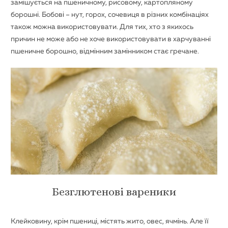
замішується на пшеничному, рисовому, картопляному
борошні. Бобові – нут, горох, сочевиця в різних комбінаціях
також можна використовувати. Для тих, хто з якихось
причин не може або не хоче використовувати в харчуванні
пшеничне борошно, відмінним замінником стає гречане.
Безглютенові вареники
Клейковину, крім пшениці, містять жито, овес, ячмінь. Але її