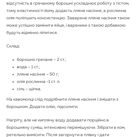
відсутність в гречаному борошні ускладнює роботу з тістом,
тому еластичності йому додасть лляне насіння, а рослинна
олія поліпшить консистенцію. Заварене лляне насіння також
може успішно замінити яйця, і вареники з такою добавкою
будуть відмінно ліпитися.
Склад:
борошно гречане – 2 ст.;
вода – 1 ст.;
лляне насіння – 50 г;
олія рослинна -1 ст. л.
сіль – щіпка.
На кавомолці слід подрібнити лляне насіння і змішати з
борошном. Додати олію, підсолити.
Нагріту, але не киплячу воду додавати порційно в
борошняну суміш, інтенсивно перемішуючи. Зібрати в ком,
ретельно вимісити. Після загорнути в плівку і дати