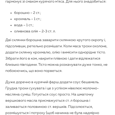
гармонує зі смаком курячого м’яса. Для нього знадобиться:
борошно – 2 ст.;
крохмаль – 1 ст.;
вода – 1 ст.;
оливкова олія – ​​2-3 ст. л.
Дві склянки борошна заварити склянкою крутого окропу і,
підсоливши, ретельно розмішати. Коли маса трохи охолоне,
додати склянку крохмалю, олію і вимісити однорідне тісто.
Зібрати його в ком, накрити плівкою і дати відлежатися
близько півгодини. Тісто можна розкачувати дуже тонко, не
побоюючись, що воно порветься.
Дуже доречно в курячий фарш додати соус бешамель.
Грудка трохи сухувата і це з успіхом нівелює молочно-
масляна суміш. Готується соус просто. На шматочку
вершкового масла присмажується ст. л борошна і
заливається половиною ст. вершків. Підсолюється,
розмішується і потроху (щоб начинка не була надмірно