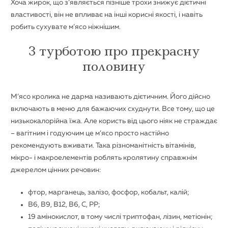
Хоча жирок, що з’являється пізніше трохи знижує дієтичні
властивості, він не впливає на інші корисні якості, і навіть
робить сухувате м’ясо ніжнішим.
З турботою про прекрасну
половину
М’ясо кролика не дарма називають дієтичним. Його дійсно
включають в меню для бажаючих схуднути. Все тому, що це
низькокалорійна їжа. Але користь від цього ніяк не страждає
– вагітним і годуючим це м’ясо просто настійно
рекомендують вживати. Така різноманітність вітамінів,
мікро- і макроелементів роблять кролятину справжнім
джерелом цінних речовин:
фтор, марганець, залізо, фосфор, кобальт, калій;
B6, B9, B12, B6, C, PP;
19 амінокислот, в тому числі триптофан, лізин, метіонін;