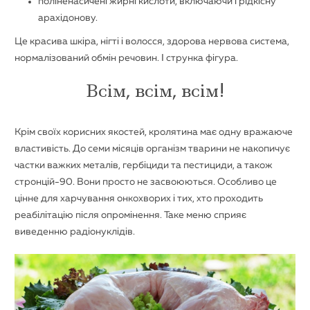
поліненасичені жирні кислоти, включаючи і рідкісну
арахідонову.
Це красива шкіра, нігті і волосся, здорова нервова система,
нормалізований обмін речовин. І струнка фігура.
Всім, всім, всім!
Крім своїх корисних якостей, кролятина має одну вражаюче
властивість. До семи місяців організм тварини не накопичує
частки важких металів, гербіциди та пестициди, а також
стронцій-90. Вони просто не засвоюються. Особливо це
цінне для харчування онкохворих і тих, хто проходить
реабілітацію після опромінення. Таке меню сприяє
виведенню радіонуклідів.