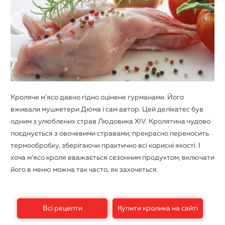
Кроляче м’ясо давно гідно оцінене гурманами. Його
вживали мушкетери Дюма і сам автор. Цей делікатес був
одним з улюблених страв Людовика XIV. Кролятина чудово
поєднується з овочевими стравами, прекрасно переносить
термообробку, зберігаючи практично всі корисні якості. І
хоча м’ясо кроля вважається сезонним продуктом, включати
його в меню можна так часто, як захочеться.
Всі рецепти
Купити кролика на сайті