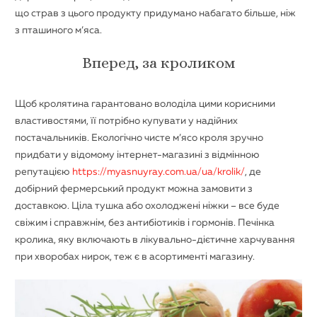
що страв з цього продукту придумано набагато більше, ніж
з пташиного м’яса.
Вперед, за кроликом
Щоб кролятина гарантовано володіла цими корисними
властивостями, її потрібно купувати у надійних
постачальників. Екологічно чисте м’ясо кроля зручно
придбати у відомому інтернет-магазині з відмінною
репутацією
https://myasnuyray.com.ua/ua/krolik/
, де
добірний фермерський продукт можна замовити з
доставкою. Ціла тушка або охолоджені ніжки – все буде
свіжим і справжнім, без антибіотиків і гормонів. Печінка
кролика, яку включають в лікувально-дієтичне харчування
при хворобах нирок, теж є в асортименті магазину.