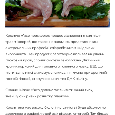
Кроляче м’ясо прискорює процес відновлення сил після
травм і хвороб, що також не завадить представникам
екстремальних професій і співробітникам шкідливих
виробництв. Цей продукт благотворно впливає на рівень
глюкози в крові, сприяє синтезу гемоглобіну. Дієтичний
кролик корисний для головного і спинного мозку. B12, що
міститься в м’ясі активізує споживання кисню при хронічній і
гострій гіпоксії, стимулюючи синтез ДНК мієліну.
Смачне і ніжне м’ясо допомагає знизити очний тиск,
зменшуючи ризик розвитку глаукоми.
Кролятина має високу біологічну цінність і буде абсолютно
доречною в раціоні людей всіх вікових категорій. Тим більше