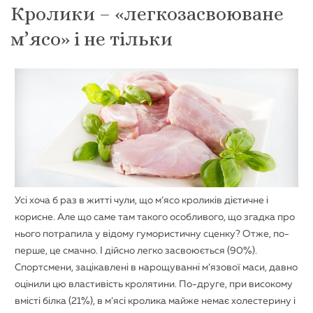
Кролики – «легкозасвоюване
м’ясо» і не тільки
Усі хоча б раз в житті чули, що м’ясо кроликів дієтичне і
корисне. Але що саме там такого особливого, що згадка про
нього потрапила у відому гумористичну сценку? Отже, по-
перше, це смачно. І дійсно легко засвоюється (90%).
Спортсмени, зацікавлені в нарощуванні м’язової маси, давно
оцінили цю властивість кролятини. По-друге, при високому
вмісті білка (21%), в м’ясі кролика майже немає холестерину і