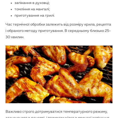
запікання в духовці;
томління на мангалі;
приготування на грилі.
Час термічної обробки залежить від розміру крила, рецепта
і обраного методу приготування. В середньому близько 25-
30 хвилин.
Важливо строго дотримуватися температурного режиму,
зазначеного в рецепті, і поливати м’ясо в процесі запікання