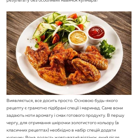
результату без особливих навичок кулінара?
Виявляється, все досить просто. Основою будь-якого
рецепту є грамотно підібрані спеції і маринад. Саме вони
задають ноти аромату і смак готового продукту. В першу
чергу, для отримання шкірочки золотистого кольору (в
класичних рецептах) необхідно в набір спецій додати
куркуму. Вона додасть жовтуватий відтінок, який після