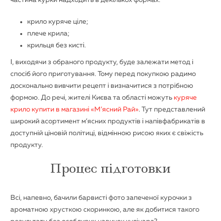
частина курки надходить в декількох формах.
крило куряче ціле;
плече крила;
крильця без кисті.
І, виходячи з обраного продукту, буде залежати метод і
спосіб його приготування. Тому перед покупкою радимо
досконально вивчити рецепт і визначитися з потрібною
формою. До речі, жителі Києва та області можуть
куряче
крило купити в магазині «М’ясний Рай»
. Тут представлений
широкий асортимент м’ясних продуктів і напівфабрикатів в
доступній ціновій політиці, відмінною рисою яких є свіжість
продукту.
Процес підготовки
Всі, напевно, бачили барвисті фото запеченої курочки з
ароматною хрусткою скоринкою, але як добитися такого