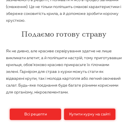
(смаження). Це не тільки поліпшить смакові характеристики і
збереже соковитість крила, а й допоможе зробити корочку
хрусткою.
Подаємо готову страву
Як не дивно, але красиве сервірування здатне не лише
викликати апетит, а й поліпшити настрій, тому приготувавши
крильця, обов’язково красиво прикрасьте їх гілочками
зелені. Гарніром для страв з курки можуть стати як
відварені крупи, так і молода картопля або легкий овочевий
салат. Будь-яке поєднання буде багате різними корисними
для організму, мікроелементами.
Всі рецепти
Купити курку на сайті