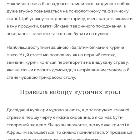
можливості хоча б ненадовго залишитися наодинці з собою,
дуже згубно позначається на психологічному та фізичному
стані. Щоб уникнути нервового зриву, вчені радять вживати
в їжу продукти, багаті білками тваринного походження, в
поєднанні з зеленню та частіше бувати на вулиці.
Найбільш доступним за ціною і багатим білками є куряче
м’ясо. У цій статті ми розповімо, як на перший погляд
звичайні курячі крильця перетворити на вишукану страву,
яка не тільки вразить домочадців незрівнянним смаком, а й
стане чудовою прикрасою столу.
Правила вибору курячих крил
Досвідчені кулінари чудово знають, що запорукою смачної
страви в першу чергу є якісна сировина, з якої має бути
створений шедевр. Якщо ви вважаєте, що куряче крило і в
Африці їм залишається, то сильно помиляєтеся. У продаж ця