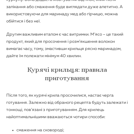
запікання або смаження буде виглядати дуже апетитно. А
використовуючи для маринаду мед або гірчицю, можна
обійтися і без неї.
Другим важливим етапом є час витримки. М’ясо – це такий
продукт, який для просочення і розм’якшення волокон
вимагає часу, тому, змастивши крильця рясно маринадом,
дайте їм полежати мінімум 40 хвилин.
Курячі крильця: правила
приготування
Після того, як курячі крила просочилися, настає черга
готування. Залежно від обраного рецепта будуть залежати і
тонкощі, пов’язані з приготуванням. Для крилець
найоптимальнішими вважаються чотири способи:
смаження на сковороді;