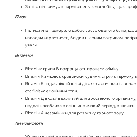
Залізо підтримує в нормі рівень гемоглобіну, що є про
Білок
Індичатина – джерело добре засвоюваного білка, що з
нападам нервозності, блідим шкірним покривам, погірше
уваги.
Вітаміни
Вітаміни групи В покращують процеси обміну.
Вітамін K зміцнює кровоносні судини, сприяє гарному 
Вітамін Е надає ніжній шкірі діток еластичності, зволожу
стабілізує емоційний стан.
Вітамін Д вкрай важливий для зростаючого організму, 
недолік, особливо в осінньо-зимовий період, викликає 
Вітамін А незамінний для розвитку гарного зору.
Амінокислоти