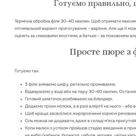
Готуємо правильно, 
Термічна обробка філе 30-40 хвилин. Щоб отримати максимал
оптимальний варіант приготування – варіння. Але ще її мож
оцінять за смаковими якостями, а батьки – за поживними вл
Просте пюре з 
Готуємо так:
З філе знімаємо шкіру, ретельно промиваємо.
Відварюємо у воді або на пару 30-40 хвилин. Останні
Готовий шматочок розбиваємо на блендері.
Додаємо трохи молока, а в разі алергії на нього – або
Щоб краще засвоїлися жиророзчинні корисні речовини,
Сіль можна не додавати, адже в складі м’яса присутній 
Коли малюк з успіхом пройшов стадію введення в при
на вибір (кабачок, брокколі, цибуля, морква, цвітна кап