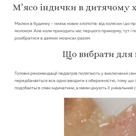
М’ясо індички в дитячому х
Малюк в будинку – низка нових клопотів: від коляски і до 
молоком. Але коли приходить час першого прикорму, тут і п
розібратися в деяких нюансах разом.
Що вибрати для 
Головні рекомендації педіатрів полягають у виключенні свин
передбачається все одно вводити з обережністю, тому що 
подобається смак індичатини, а мами цінують її унікальний с