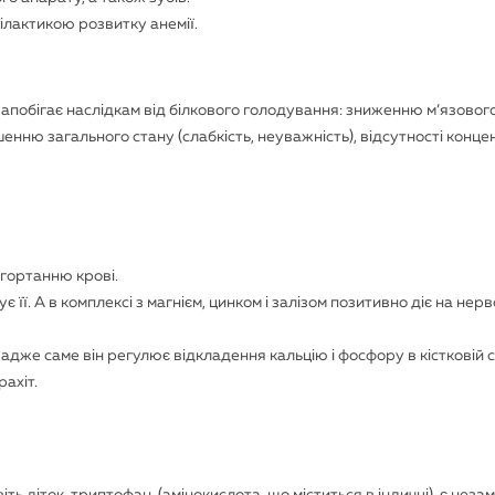
філактикою розвитку анемії.
апобігає наслідкам від білкового голодування: зниженню м’язового
нню загального стану (слабкість, неуважність), відсутності конце
згортанню крові.
є її. А в комплексі з магнієм, цинком і залізом позитивно діє на нер
адже саме він регулює відкладення кальцію і фосфору в кістковій с
рахіт.