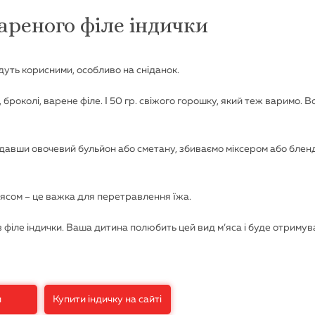
вареного філе індички
уть корисними, особливо на сніданок.
 броколі, варене філе. І 50 гр. свіжого горошку, який теж варимо. В
 додавши овочевий бульйон або сметану, збиваємо міксером або бле
’ясом – це важка для перетравлення їжа.
філе індички. Ваша дитина полюбить цей вид м’яса і буде отримув
и
Купити індичку на сайті