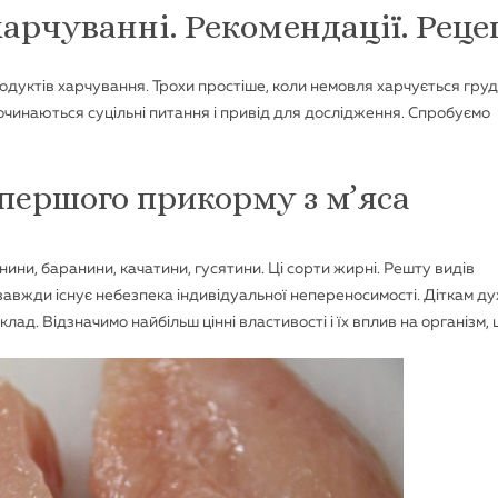
арчуванні. Рекомендації. Реце
продуктів харчування. Трохи простіше, коли немовля харчується гру
очинаються суцільні питання і привід для дослідження. Спробуємо
першого прикорму з м’яса
ини, баранини, качатини, гусятини. Ці сорти жирні. Решту видів
завжди існує небезпека індивідуальної непереносимості. Діткам д
клад. Відзначимо найбільш цінні властивості і їх вплив на організм, 