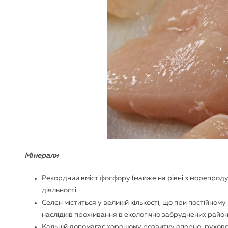
Мінерали
Рекордний вміст фосфору (майже на рівні з морепроду
діяльності.
Селен міститься у великій кількості, що при постійном
наслідків проживання в екологічно забруднених район
Кальцій допомагає хорошому розвитку опорно-рухового