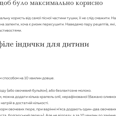
щоб було максимально корисно
ьну користь від самої пісної частини тушки, її не слід смажити. Н
на запекти, хоча є ризик пересушити. Наведемо пару рецептів, які 
астивостями.
філе індички для дитини
м способом на 10 хвилин довше.
 воду (або овочевий бульйон), або безлактозне молоко.
 можна додати кілька крапель олії, нерафінованої (бажано оливков
натрій в достатній кількості.
корм овочевих пюре, при варінні м’яса додають один-два овочеви
уста, болгарський перець). Але не відразу, а за 10 хвилин до закінч