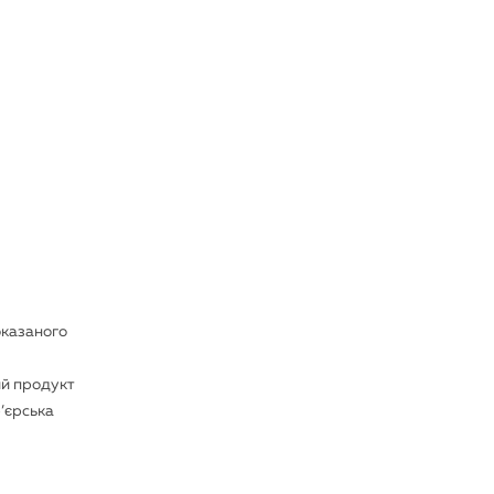
оказаного
ий продукт
р’єрська