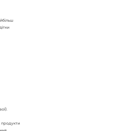
айбільш
дітки
ої).
х продукти
ення