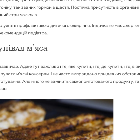
іть діток, триптофан, (амінокислота, що міститься в індичці), є неза
ніну, так званих гормонів щастя. Постійна присутність в організмі
йний стан малюків.
 служить профілактикою дитячого ожиріння. Індичка не має алергені
 рекомендацій педіатра.
упівля м’яса
азвичай. Адже тут важливо і те, яке купити, і те, де купити, і те, в 
увати м’ясні консерви. І це часто виправдано при деяких обстави
 готування. Але нічого не замінить свіжоприготованого продукту, та
ини.