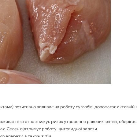
ктами) позитивно впливає на роботу суглобів, допомагає активній 
у вживанні істотно знижує ризик утворення ракових клітин, оберігає
ах. Селен підтримує роботу щитовидної залози.
 апарату, а також зубів.