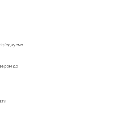
сі з’єднуємо
ндером до
ати