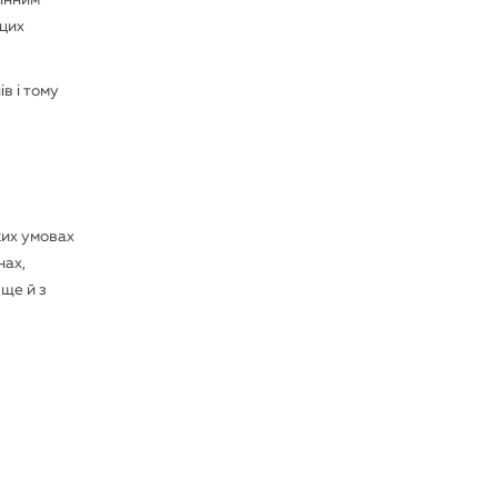
мінним
 цих
в і тому
яких умовах
нах,
 ще й з