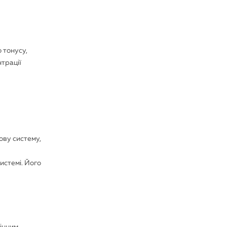
 тонусу,
нтрації
вову систему,
истемі. Його