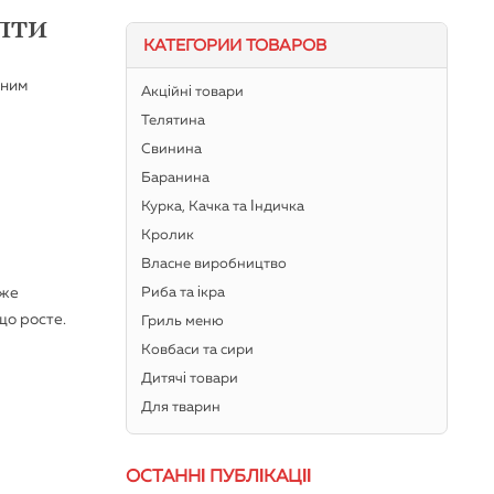
пти
КАТЕГОРИИ ТОВАРОВ
дним
Акційні товари
Телятина
Свинина
Баранина
Курка, Качка та Індичка
Кролик
Власне виробництво
уже
Риба та ікра
що росте.
Гриль меню
Ковбаси та сири
Дитячі товари
Для тварин
ОСТАННІ ПУБЛІКАЦІЇ