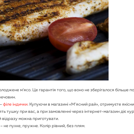
лоджене м’ясо. Це гарантія того, що воно не зберігалося більше п
речовин.
 –
філе індички
. Купуючи в магазині «М’ясний рай», отримуєте якісн
ть тушку при вас, а при замовленні через інтернет-магазин діє ку
й відразу можна приготувати.
 не пухке, пружне. Колір рівний, без плям.