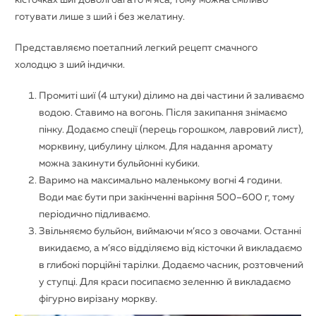
готувати лише з ший і без желатину.
Представляємо поетапний легкий рецепт смачного
холодцю з ший індички.
Промиті шиї (4 штуки) ділимо на дві частини й заливаємо
водою. Ставимо на вогонь. Після закипання знімаємо
пінку. Додаємо спеції (перець горошком, лавровий лист),
морквину, цибулину цілком. Для надання аромату
можна закинути бульйонні кубики.
Варимо на максимально маленькому вогні 4 години.
Води має бути при закінченні варіння 500–600 г, тому
періодично підливаємо.
Звільняємо бульйон, виймаючи м’ясо з овочами. Останні
викидаємо, а м’ясо відділяємо від кісточки й викладаємо
в глибокі порційні тарілки. Додаємо часник, розтовчений
у ступці. Для краси посипаємо зеленню й викладаємо
фігурно вирізану моркву.