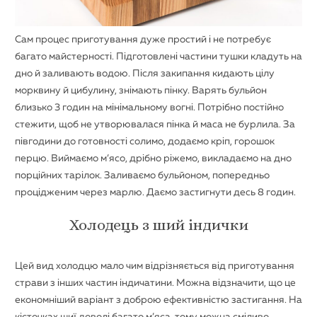
Сам процес приготування дуже простий і не потребує
багато майстерності. Підготовлені частини тушки кладуть на
дно й заливають водою. Після закипання кидають цілу
морквину й цибулину, знімають пінку. Варять бульйон
близько 3 годин на мінімальному вогні. Потрібно постійно
стежити, щоб не утворювалася пінка й маса не бурлила. За
півгодини до готовності солимо, додаємо кріп, горошок
перцю. Виймаємо м’ясо, дрібно ріжемо, викладаємо на дно
порційних тарілок. Заливаємо бульйоном, попередньо
процідженим через марлю. Даємо застигнути десь 8 годин.
Холодець з ший індички
Цей вид холодцю мало чим відрізняється від приготування
страви з інших частин індичатини. Можна відзначити, що це
економніший варіант з доброю ефективністю застигання. На
кісточках шиї доволі багато м’яса, тому можна сміливо