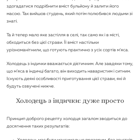
здогадатися подрібнити вміст бульйону й залити його
масою. Так вийшов студень, який потім полюбився людьми зі
знаті.
Та й тепер мало яке застілля в селі, так само як і в місті,
обходиться без цієї страви. Її вміст настільки
урізноманітнили, що готують практично з усіх сортів м’яса.
Холодець з індички вважається дієтичним. Але завдяки тому,
що м’яса в індичці багато, він виходить наваристим і ситним.
Існують деякі особливості приготування цієї страви, які й
будуть озвучені нижче.
Холодець з індички: дуже просто
Принцип доброго рецепту холодця загалом зводиться до
досягнення таких результатів: