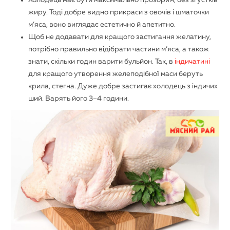
Холодець має бути максимально прозорим, без згустків
жиру. Тоді добре видно прикраси з овочів і шматочки
м’яса, воно виглядає естетично й апетитно.
Щоб не додавати для кращого застигання желатину,
потрібно правильно відібрати частини м’яса, а також
знати, скільки годин варити бульйон. Так, в
індичатині
для кращого утворення желеподібної маси беруть
крила, стегна. Дуже добре застигає холодець з індичих
ший. Варять його 3–4 години.