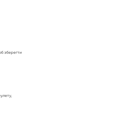
щоб зберегти
рулету,