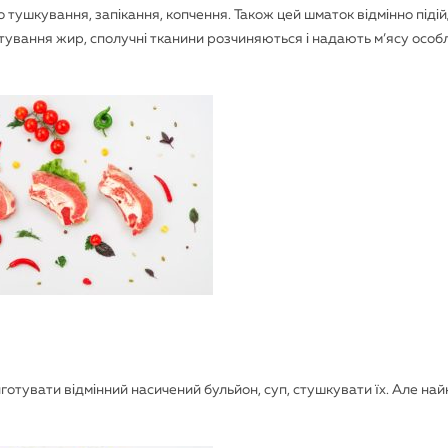
 тушкування, запікання, копчення. Також цей шматок відмінно піді
отування жир, сполучні тканини розчиняються і надають м’ясу особ
готувати відмінний насичений бульйон, суп, стушкувати їх. Але на