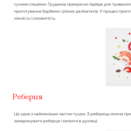
сухими спеціями. Грудинка прекрасно підійде для тривалого
приготування барбекю і різних делікатесів. У процесі приг
ніжність і соковитість.
Реберця
Це одна з найніжніших частин тушки. З реберець можна при
замаринувати реберця і запекти в духовці.