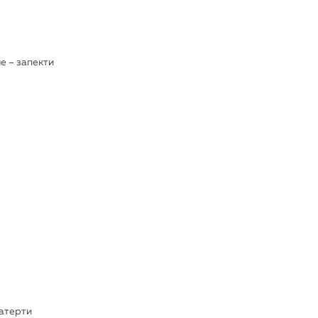
ше – запекти
натерти