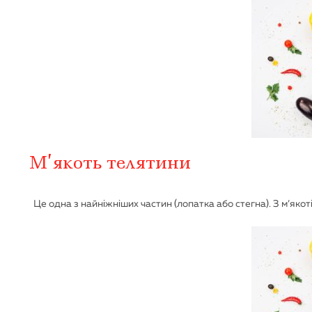
М’якоть телятини
Це одна з найніжніших частин (лопатка або стегна). З м’яко