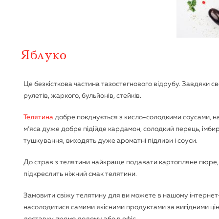
Яблуко
Це безкісткова частина тазостегнового відрубу. Завдяки сво
рулетів, жаркого, бульйонів, стейків.
Телятина
добре поєднується з кисло-солодкими соусами, н
м’яса дуже добре підійде кардамон, солодкий перець, імбир
тушкування, виходять дуже ароматні підливи і соуси.
До страв з телятини найкраще подавати картопляне пюре, в
підкреслить ніжний смак телятини.
Замовити свіжу телятину для ви можете в нашому інтернет-
насолодитися самими якісними продуктами за вигідними цін
доставку прямо додому або в офіс.