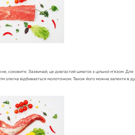
не, соковите. Зазвичай, це довгастий шматок з цільної м’язом. Для
тім злегка відбивається молоточком. Також його можна запекти в ду