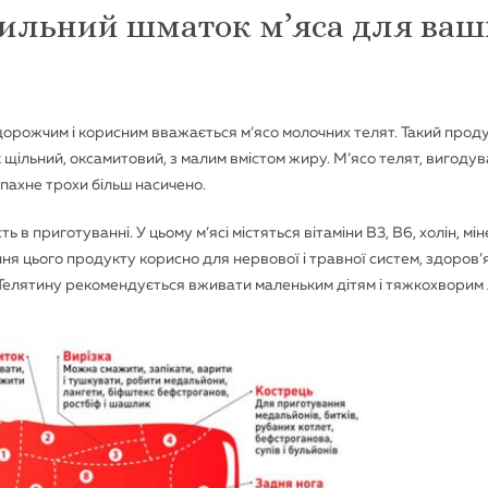
вильний шматок м’яса для ва
дорожчим і корисним вважається м’ясо молочних телят. Такий проду
к щільний, оксамитовий, з малим вмістом жиру. М’ясо телят, вигоду
 пахне трохи більш насичено.
сть в приготуванні. У цьому м’ясі містяться вітаміни В3, В6, холін, мі
ання цього продукту корисно для нервової і травної систем, здоров’я
і. Телятину рекомендується вживати маленьким дітям і тяжкохворим