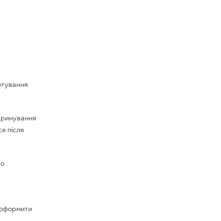
готування
маринування
ся після
но
е оформити