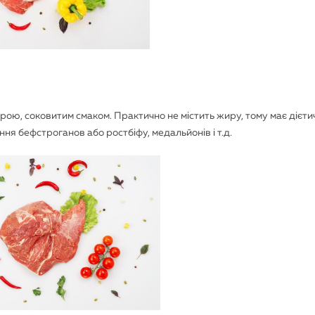
рою, соковитим смаком. Практично не містить жиру, тому має дієти
ня бефстроганов або ростбіфу, медальйонів і т.д.