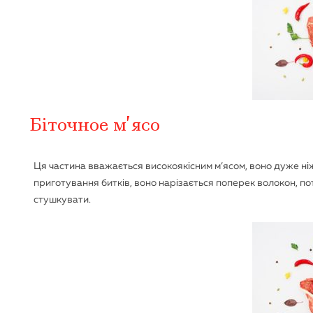
Біточное м’ясо
Ця частина вважається високоякісним м’ясом, воно дуже ніж
приготування битків, воно нарізається поперек волокон, по
стушкувати.