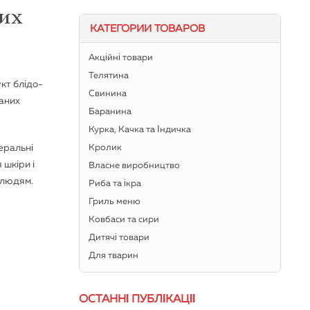
ших
КАТЕГОРИИ ТОВАРОВ
Акційні товари
Телятина
кт блідо-
Свинина
ваних
Баранина
Курка, Качка та Індичка
неральні
Кролик
 шкіри і
Власне виробництво
 людям.
Риба та ікра
Гриль меню
Ковбаси та сири
Дитячі товари
Для тварин
ОСТАННІ ПУБЛІКАЦІЇ