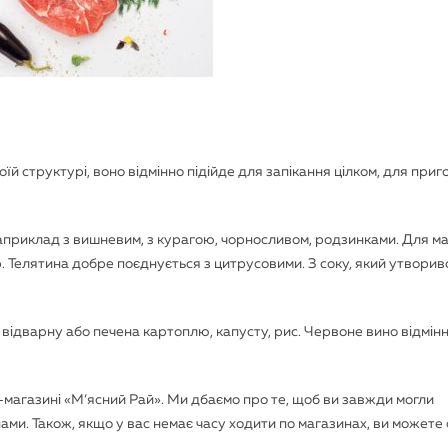
їй структурі, воно відмінно підійде для запікання цілком, для при
априклад з вишневим, з курагою, чорносливом, родзинками. Для 
. Телятина добре поєднується з цитрусовими. З соку, який утворив
ідварну або печена картоплю, капусту, рис. Червоне вино відмін
магазині «М’ясний Рай». Ми дбаємо про те, щоб ви завжди могли
ами. Також, якщо у вас немає часу ходити по магазинах, ви может