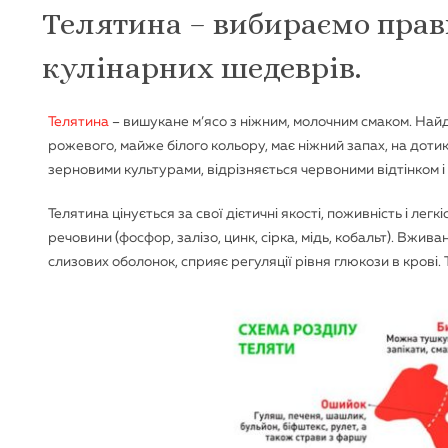
Телятина – вибираємо пра
кулінарних шедеврів.
Телятина
– вишукане м’ясо з ніжним, молочним смаком. Най
рожевого, майже білого кольору, має ніжний запах, на доти
зерновими культурами, відрізняється червоними відтінком і
Телятина цінується за свої дієтичні якості, поживність і легкі
речовини (фосфор, залізо, цинк, сірка, мідь, кобальт). Вжив
слизових оболонок, сприяє регуляції рівня глюкози в кров