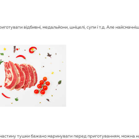
риготувати відбивні, медальйони, шніцелі, супи і т.д. Але найсмачні
 Цю частину тушки бажано маринувати перед приготуванням, можна 