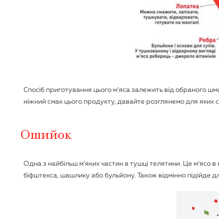
Спосіб приготування цього м’яса залежить від обраного шмат
ніжний смак цього продукту, давайте розглянемо для яких 
Ошийок
Одна з найбільш м’яких частин в тушці телятини. Це м’ясо в
біфштекса, шашлику або бульйону. Також відмінно підійде д