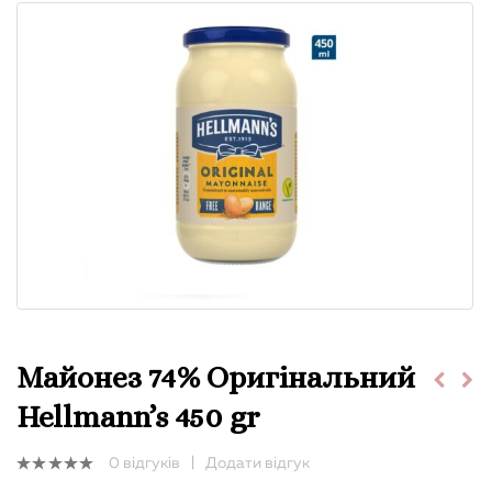
Майонез 74% Оригінальний
Hellmann’s 450 gr
0
відгуків
|
Додати відгук
0