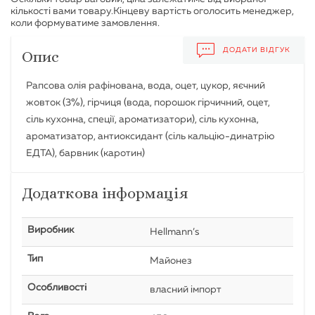
ДОДАТИ ВІДГУК
Опис
Рапсова олія рафінована, вода, оцет, цукор, яєчний
жовток (3%), гірчиця (вода, порошок гірчичний, оцет,
сіль кухонна, спеції, ароматизатори), сіль кухонна,
ароматизатор, антиоксидант (сіль кальцію-динатрію
ЕДТА), барвник (каротин)
Додаткова інформація
Виробник
Hellmann’s
Тип
Майонез
Особливості
власний імпорт