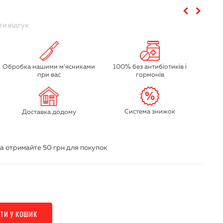
и відгук
Обробка нашими м’ясниками
100% без антибіотиків і
при вас
гормонів
Система знижок
Доставка додому
а отримайте
50 грн
для покупок
ТИ У КОШИК