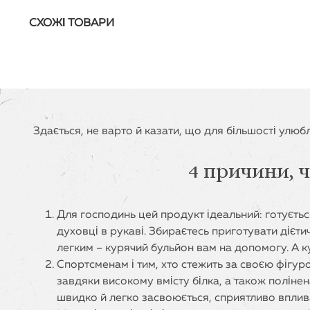
СХОЖІ ТОВАРИ
Здається, не варто й казати, що для більшості улюбл
4 причини, 
Для господинь цей продукт ідеальний: готуєтьс
духовці в рукаві. Збираєтесь приготувати дієт
легким – курячий бульйон вам на допомогу. А к
Спортсменам і тим, хто стежить за своєю фігуро
завдяки високому вмісту білка, а також поліне
швидко й легко засвоюється, сприятливо вплива