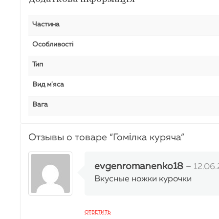
Частина
Особливості
Тип
Вид м'яса
Вага
Отзывы о товаре “
Гомілка куряча
”
evgenromanenko18
–
12.06
Вкусные ножки курочки
ОТВЕТИТЬ