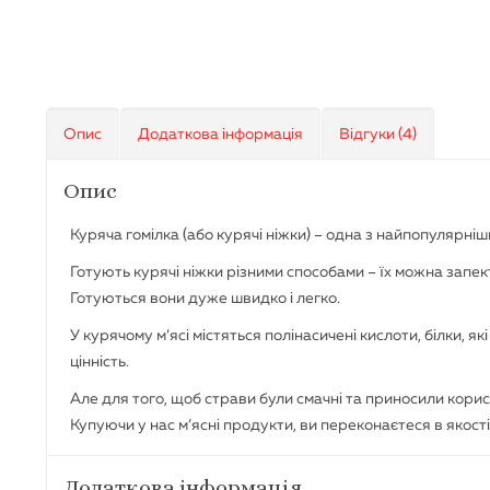
Опис
Додаткова інформація
Відгуки (4)
Опис
Куряча гомілка (або курячі ніжки) – одна з найпопулярніш
Готують курячі ніжки різними способами – їх можна запе
Готуються вони дуже швидко і легко.
У курячому м’ясі містяться полінасичені кислоти, білки, 
цінність.
Але для того, щоб страви були смачні та приносили корис
Купуючи у нас м’ясні продукти, ви переконаєтеся в якості 
Додаткова інформація