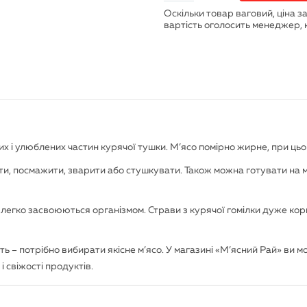
их і улюблених частин курячої тушки. М’ясо помірно жирне, при цьо
кти, посмажити, зварити або стушкувати. Також можна готувати на м
які легко засвоюються організмом. Страви з курячої гомілки дуже кор
ть – потрібно вибирати якісне м’ясо. У магазині «М’ясний Рай» ви 
і свіжості продуктів.