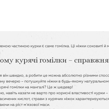
еною частиною курки є саме гомілка. Ці ніжки соковиті й м'
чому курячі гомілки – справжня
я він швидко, а робити це можна абсолютно різними спосо
ичну вечерю – потушкуйте ніжки в будь-якому натуральном
урячі гомілки на мангалі? Це ж шедевр!
ю, навіть казати не варто про корисні властивості курки – 
насичених кислот, страви з курячих ніжок характеризуютьс
ючи на ріст м'язової маси.