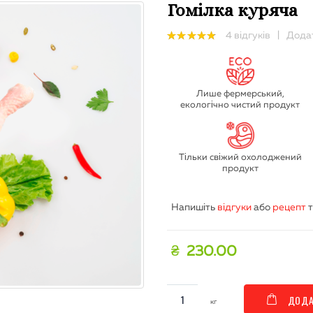
Гомілка куряча
4
відгуків
|
Додат
4.75
out
of 5
Лише фермерський,
екологічно чистий продукт
Тільки свіжий охолоджений
продукт
Напишіть
відгуки
або
рецепт
т
₴
230.00
ДОДА