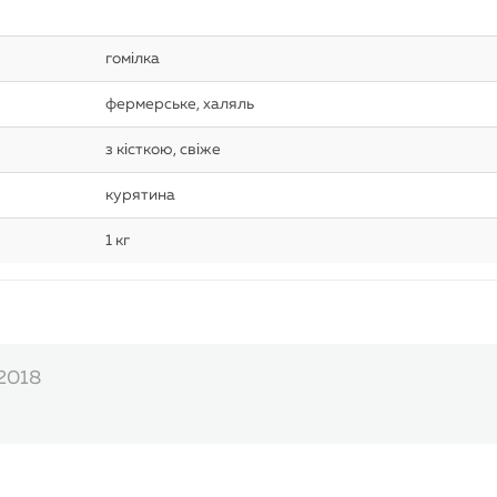
гомілка
фермерське, халяль
з кісткою, свіже
курятина
1 кг
.2018