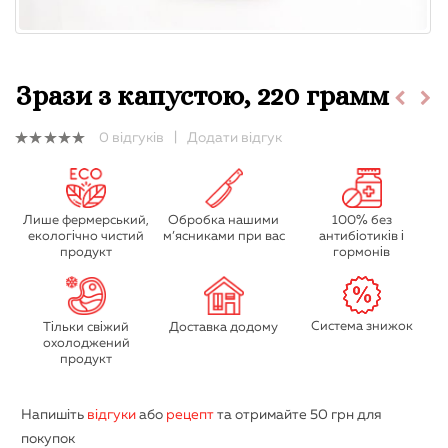
Зрази з капустою, 220 грамм
0
відгуків
|
Додати відгук
0
out
of
5
Лише фермерський,
Обробка нашими
100% без
екологічно чистий
м’ясниками при вас
антибіотиків і
продукт
гормонів
Система знижок
Тільки свіжий
Доставка додому
охолоджений
продукт
Напишіть
відгуки
або
рецепт
та отримайте
50 грн
для
покупок