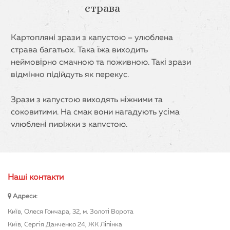
страва
Картопляні зрази з капустою – улюблена
страва багатьох. Така їжа виходить
неймовірно смачною та поживною. Такі зрази
відмінно підійдуть як перекуc.
Зрази з капустою виходять ніжними та
соковитими. На смак вони нагадують усіма
улюблені пиріжки з капустою.
Готові зрази з капустою це смачно!
Нашi контакти
Зрази з капусти можуть вважатися як
окремою стравою, так і доповненням до
Адреси:
інших. Така їжа відмінно підійде для
Київ, Олеся Гончара, 32, м. Золоті Ворота
щоденного раціону і підходить до багатьох
Київ, Сергія Данченко 24, ЖК Ліпінка