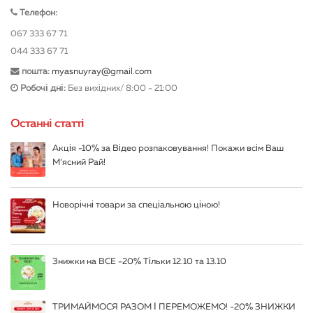
салатів та закусок.
Телефон:
Картопляні зрази з капустою приготувати
067 333 67 71
нескладно. Проте не всі господарки мають
044 333 67 71
час на готування. Але це не привід відмовляти
пошта:
myasnuyray@gmail.com
собі в їжі та тим більше голодувати на роботі
Робочі дні:
Без вихідних/ 8:00 - 21:00
чи вдома. Відмінним рішенням стане доставка
готової їжі, наприклад зрази з капустою. Така
Останні статті
страва нікого не залишить байдужою.
Акція -10% за Відео розпаковування! Покажи всім Ваш
Покуштувати його може кожен охочий. Тому
М’ясний Рай!
не втрачайте час та можливість замовити
готові картопляні зрази з капустою прямо
зараз на нашому сайті.
Новорічні товари за спеціальною ціною!
Зраза з капустою – доставка по
Києву
Знижки на ВСЕ -20% Тільки 12.10 та 13.10
Бажаєте замовити готові зрази з доставкою?
ТРИМАЙМОСЯ РАЗОМ І ПЕРЕМОЖЕМО! -20% ЗНИЖКИ