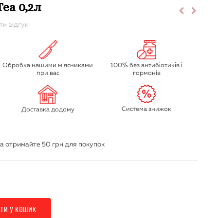
Tea 0,2л
и відгук
Обробка нашими м’ясниками
100% без антибіотиків і
при вас
гормонів
Система знижок
Доставка додому
а отримайте
50 грн
для покупок
ТИ У КОШИК