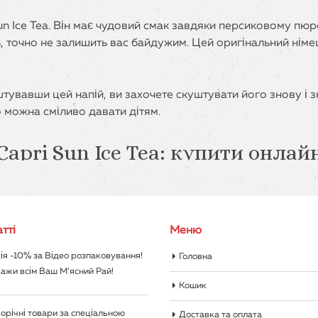
un Ice Tea. Він має чудовий смак завдяки персиковому пюр
 точно не залишить вас байдужим. Цей оригінальний німець
штувавши цей напій, ви захочете скуштувати його знову і 
о можна сміливо давати дітям.
 Capri Sun Ice Tea: купити онлай
ік Capri Sun Ice Tea швидко, просто та зручно. На нашому
іною. Купуйте сік Capri Sun Ice Tea з доставкою по Києву
тті
Меню
ія -10% за Відео розпаковування!
Головна
ажи всім Ваш М’ясний Рай!
Кошик
орічні товари за спеціальною
Доставка та оплата