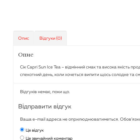
Опис
Відгуки (0)
Опис
Сік Capri Sun Ice Tea – відмінний смак та висока якість пр
спекотний день, коли хочеться випити щось солодке та с
Відгуків немає, поки що.
Відправити відгук
Ваша e-mail адреса не оприлюднюватиметься.
Обов’язко
Це відгук
Це звичайний коментар