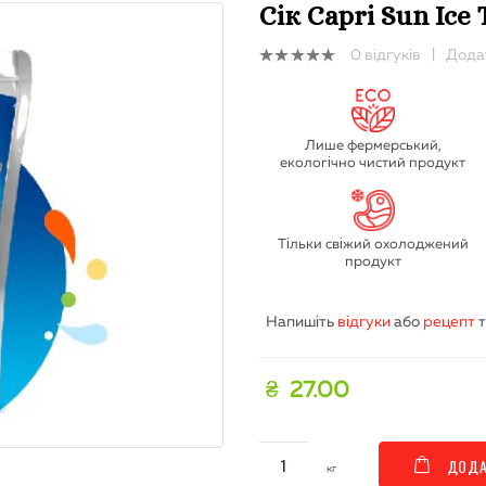
Сік Capri Sun Ice 
0
відгуків
|
Додат
0
out
of
5
Лише фермерський,
екологічно чистий продукт
Тільки свіжий охолоджений
продукт
Напишіть
відгуки
або
рецепт
т
₴
27.00
ДОДА