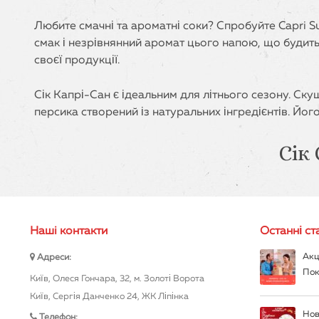
Любите смачні та ароматні соки? Спробуйте Capri S
смак і незрівнянний аромат цього напою, що будить,
своєї продукції.
Сік Капрі-Сан є ідеальним для літнього сезону. Ску
персика створений із натуральних інгредієнтів. Йог
Сік
Магазин "М'ясний Рай" пропонує купити німецький с
безпечним способом та купити товар за прийнятною ц
Нашi контакти
Останні ста
Акц
Адреси:
Пок
Київ, Олеся Гончара, 32, м. Золоті Ворота
Київ, Сергія Данченко 24, ЖК Ліпінка
Нов
Телефон: