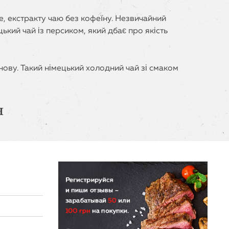
е, екстракту чаю без кофеїну. Незвичайний
кий чай із персиком, який дбає про якість
знову. Такий німецький холодний чай зі смаком
н
 сайті ви зможете оформити покупку
 та області прямо зараз.