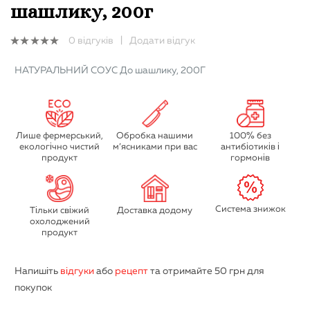
шашлику, 200г
0
відгуків
|
Додати відгук
0
out
НАТУРАЛЬНИЙ СОУС До шашлику, 200Г
of
5
Лише фермерський,
Обробка нашими
100% без
екологічно чистий
м’ясниками при вас
антибіотиків і
продукт
гормонів
Система знижок
Тільки свіжий
Доставка додому
охолоджений
продукт
Напишіть
відгуки
або
рецепт
та отримайте
50 грн
для
покупок