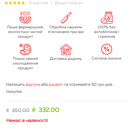
6
відгуків
|
Додати відгук
5.00
out
of 5
Лише фермерський,
Обробка нашими
100% без
екологічно чистий
м’ясниками при вас
антибіотиків і
продукт
гормонів
Система знижок
Тільки свіжий
Доставка додому
охолоджений
продукт
Напишіть
відгуки
або
рецепт
та отримайте
50 грн
для
покупок
₴
332.00
₴
350.00
Немає в наявності