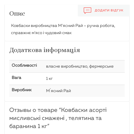
ДОДАТИ ВІДГУК
Опис
Ковбаски виробництва М’ясний Рай – ручна робота,
справжнє м’ясо і чудовий смак
Додаткова інформація
Особливості
власне виробництво, фермерське
Вага
1 кг
Виробник
М`ясний Рай
Отзывы о товаре “
Ковбаски асорті
мисливські смажені , телятина та
баранина 1 кг
”