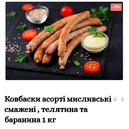
-5%
Ковбаски асорті мисливські
смажені , телятина та
баранина 1 кг