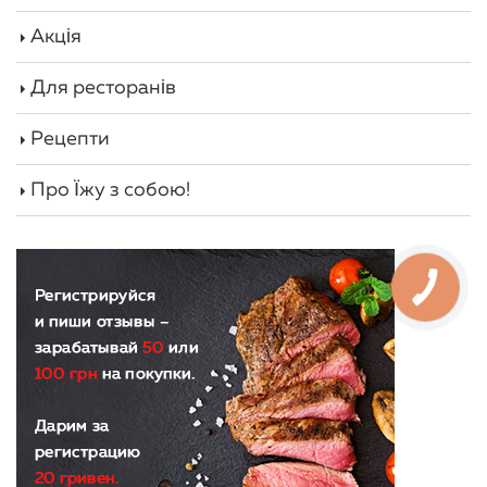
Акція
Зважившись придбати мисливські ковбаски,
ціна в нашому магазині «М’ясний рай» буде
Для ресторанів
максимально доступною для кожного
потенційного покупця. Крім цього, ми
Рецепти
пропонуємо величезну кількість додаткових
переваг. Серед них варто звернути увагу на
Про Їжу з собою!
наступні:
для виробництва ми використовуємо
тільки екологічно чисте м'ясо, привезене з
фермерського господарства;
м'ясо не містить в собі ГМО і
антибіотиків;
продаж здійснюється тільки
свіжоприготовлених ковбасок;