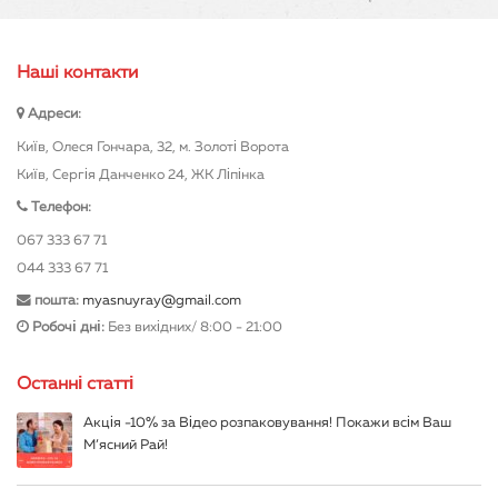
Особливості продукції
Нашi контакти
У нашому магазині на мисливські ковбаски
Адреси:
ціна доступна для кожного покупця, при
Київ, Олеся Гончара, 32, м. Золоті Ворота
цьому ми гарантуємо високу якість продукції.
Київ, Сергія Данченко 24, ЖК Ліпінка
Такі ковбаски виробляються з дотриманням
Телефон:
всіх вимог, які прописані в ДСТУ. Для їх
067 333 67 71
виробництва використовується м'ясо
044 333 67 71
баранини і телятини. Для того щоб надати
цьому продукту оригінального пікантного
пошта:
myasnuyray@gmail.com
смаку, додатково застосовується часник і
Робочі дні:
Без вихідних/ 8:00 - 21:00
перець. Це сприяє тому, що ковбаски
набувають пікантного смаку і яскравого
Останні статті
аромату. Вони стануть хорошим доповненням
Акція -10% за Відео розпаковування! Покажи всім Ваш
для пікніка або ж звичайної домашньої
М’ясний Рай!
трапези.