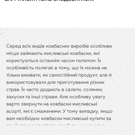
Серед всіх видів ковбасних виробів особливе
місце займають мисливські ковбаски, які
користуються останнім часом попитом. Їх
особливість полягає в тому, що їх можна не
тільки вживати, як самостійний продукт, але й
використовувати для приготування різних
страв. Їх часто додають в салати, солянки,
закуски та інші страви. Але особливу увагу
варто звернути на ковбаски мисливські
асорті, які є смаженими. У тому випадку, якщо
вам необхідно ковбаски мисливські купити за
прийнятною вартістю, зробити це можна в
нашому магазині «М’ясний рай».