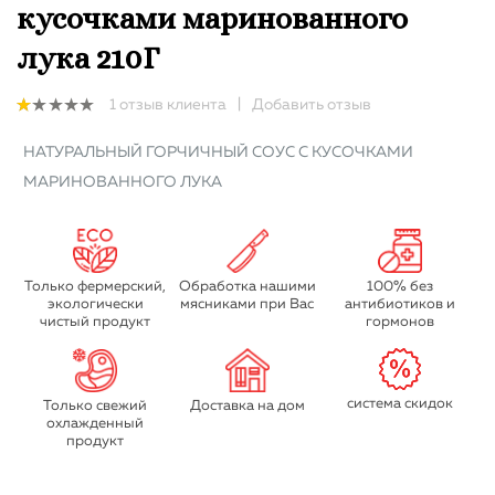
кусочками маринованного
лука 210Г
1
отзыв клиента
|
Добавить отзыв
1.00
out
НАТУРАЛЬНЫЙ ГОРЧИЧНЫЙ СОУС С КУСОЧКАМИ
of
5
МАРИНОВАННОГО ЛУКА
Только фермерский,
Обработка нашими
100% без
экологически
мясниками при Вас
антибиотиков и
чистый продукт
гормонов
система скидок
Только свежий
Доставка на дом
охлажденный
продукт