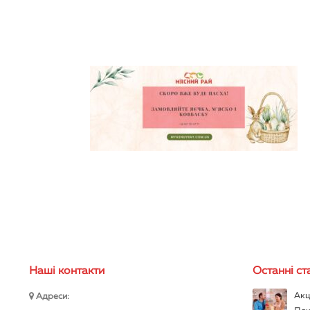
Нашi контакти
Останні ста
Акц
Адреси: