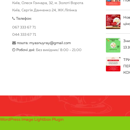
Пок
Київ, Олеся Гончара, 32, м. Золоті Ворота
Київ, Сергія Данченко 24, ЖК Ліпінка
Нов
Телефон:
цін
067 333 67 71
044 333 67 71
Зни
пошта:
myasnuyray@gmail.com
13.1
Робочі дні:
Без вихідних/ 8:00 - 21:00
ТР
ПЕ
КО
WordPress Image Lightbox Plugin