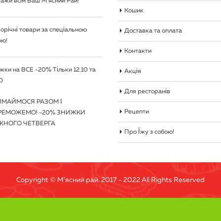
ажи всім Ваш М’ясний Рай!
Кошик
орічні товари за спеціальною
Доставка та оплата
ою!
Контакти
жки на ВСЕ -20% Тільки 12.10 та
Акція
0
Для ресторанів
ИМАЙМОСЯ РАЗОМ І
Рецепти
РЕМОЖЕМО! -20% ЗНИЖКИ
ЖНОГО ЧЕТВЕРГА
Про Їжу з собою!
Copyright © М’ясний рай. 2017 - 2022 All Rights Reserved