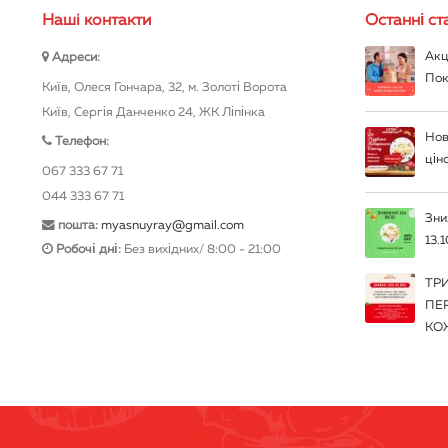
Нашi контакти
Останні ста
Акц
Адреси:
Пок
Київ, Олеся Гончара, 32, м. Золоті Ворота
Київ, Сергія Данченко 24, ЖК Ліпінка
Нов
Телефон:
цін
067 333 67 71
044 333 67 71
Зни
пошта:
myasnuyray@gmail.com
13.1
Робочі дні:
Без вихідних/ 8:00 - 21:00
ТР
ПЕ
КО