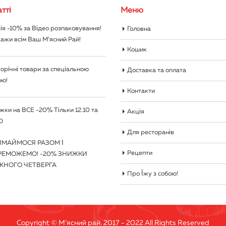
тті
Меню
ія -10% за Відео розпаковування!
Головна
ажи всім Ваш М’ясний Рай!
Кошик
орічні товари за спеціальною
Доставка та оплата
ою!
Контакти
жки на ВСЕ -20% Тільки 12.10 та
Акція
0
Для ресторанів
ИМАЙМОСЯ РАЗОМ І
Рецепти
РЕМОЖЕМО! -20% ЗНИЖКИ
ЖНОГО ЧЕТВЕРГА
Про Їжу з собою!
Copyright © М’ясний рай. 2017 - 2022 All Rights Reserved