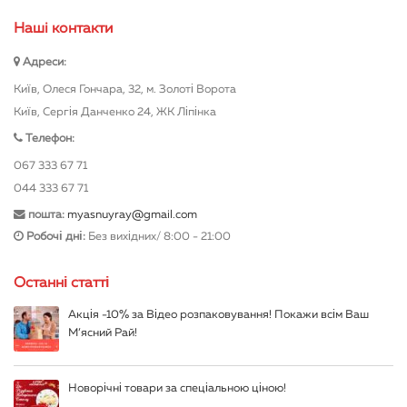
Нашi контакти
Адреси:
Київ, Олеся Гончара, 32, м. Золоті Ворота
Київ, Сергія Данченко 24, ЖК Ліпінка
Телефон:
067 333 67 71
044 333 67 71
пошта:
myasnuyray@gmail.com
Робочі дні:
Без вихідних/ 8:00 - 21:00
Останні статті
Акція -10% за Відео розпаковування! Покажи всім Ваш
М’ясний Рай!
Новорічні товари за спеціальною ціною!