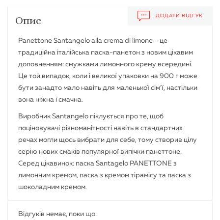
ДОДАТИ ВІДГУК
Опис
Panettone Santangelo alla crema di limone – це
традиційна італійська паска-панетон з новим цікавим
доповненням: смужками лимонного крему всередині.
Це той випадок, коли і великої упаковки на 900 г може
бути занадто мало навіть для маленької сім’ї, настільки
вона ніжна і смачна.
Виробник Santangelo піклується про те, щоб
поціновувачі різноманітності навіть в стандартних
речах могли щось вибрати для себе, тому створив цілу
серію нових смаків популярної випічки панеттоне.
Серед цікавинок: паска Santagelo PANETTONE з
лимонним кремом, паска з кремом тірамісу та паска з
шоколадним кремом.
Відгуків немає, поки що.