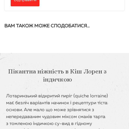
ВАМ ТАКОЖ МОЖЕ СПОДОБАТИСЯ…
Пікантна ніжність в Кіш Лорен з
індичкою
Лотаринзький відкритий пиріг (quiche lorraine)
має безліч варіантів начинок і рецептури тіста
основи. Але мало що може зрівнятися з
непередаваним чудовим міксом смаків тарта
з томленою індичкою су-вид в гідному