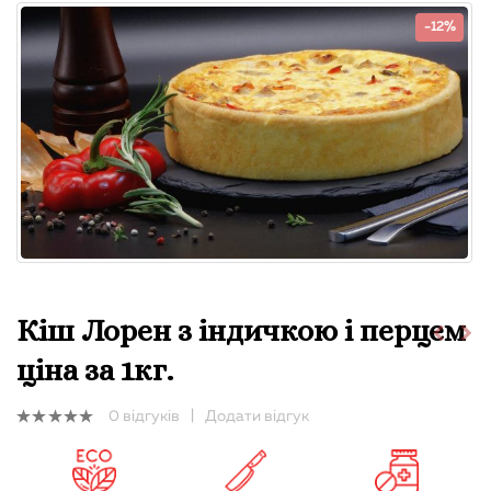
-12%
Кіш Лорен з індичкою і перцем
ціна за 1кг.
0
відгуків
|
Додати відгук
0
out
of
5