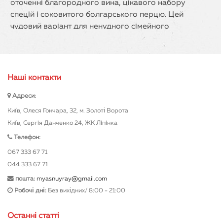
оточенні благородного вина, цікавого набору
спецій і соковитого болгарського перцю. Цей
чудовий варіант для ненудного сімейного
обіду або дружніх посиденьок. Ефектний Кіш
Лорен буде родзинкою в меню будь-якого
святкового столу. Ситне, смачне, оригінальне
поєднання традицій і сучасних технологій
Нашi контакти
очікує своїх покупців в інтернет-магазині
Адреси:
«М'ясний рай». Наші фахівці з любов'ю і
знанням справи приготують незвичайний
Київ, Олеся Гончара, 32, м. Золоті Ворота
відкритий пиріг і доставлять прямо до столу.
Київ, Сергія Данченко 24, ЖК Ліпінка
Телефон:
Ситний смаколик за доступною
067 333 67 71
ціною
044 333 67 71
пошта:
myasnuyray@gmail.com
У золотисто-рум'яному «кошику», під
Робочі дні:
Без вихідних/ 8:00 - 21:00
вершкової заливкою з сиром ховається
приголомшливо розкішний гастрономічний
Останні статті