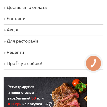
Ситна, дієтична індичка легко засвоюється,
Доставка та оплата
поставляючи людському організму цілий
букет корисних речей: макро- і
Контакти
мікроелементи, значний список вітамінів і
корисних речовин при мінімумі холестерину.
Акція
Тому індичатина фігурує в багатьох дієтах,
включаючи спортивні та меню для
Для ресторанів
позбавлення від зайвої ваги.
Рецепти
М'ясо вирощеної без антибіотиків в еко-
умовах птиці здатне зміцнити імунітет. Саме
Про Їжу з собою!
такий продукт ми використовуємо для страв
власного виробництва в компанії «М'ясний
рай».
Свіжість екологічно чистих фруктів, овочів,
молочних і інших інгредієнтів прямо з
фермерських господарств дозволяють