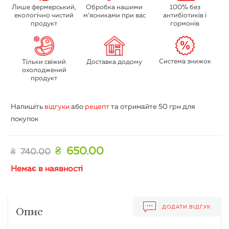
Лише фермерський,
Обробка нашими
100% без
екологічно чистий
м’ясниками при вас
антибіотиків і
продукт
гормонів
Система знижок
Тільки свіжий
Доставка додому
охолоджений
продукт
Напишіть
відгуки
або
рецепт
та отримайте
50 грн
для
покупок
₴
650.00
₴
740.00
Немає в наявності
ДОДАТИ ВІДГУК
Опис