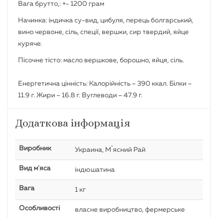
Вага брутто,: +- 1200 грам
Начинка: індичка су-вид, цибуля, перець болгарський,
вино червоне, сіль, спеції, вершки, сир твердий, яйце
куряче.
Пісочне тісто: масло вершкове, борошно, яйця, сіль.
Енергетична цінність: Калорійність –
390 ккал.
Білки –
11.9 г.
Жири –
16.8 г.
Вуглеводи –
47.9 г.
Додаткова інформація
Виробник
Украина, М`ясний Рай
Вид м'яса
індюшатина
Вага
1 кг
Особливості
власне виробництво, фермерське