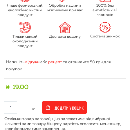
Лише фермерський,
Обробка нашими
100% без
екологічно чистий
м’ясниками при вас
антибіотиків і
продукт
гормонів
Система знижок
Тільки свіжий
Доставка додому
охолоджений
продукт
Напишіть
відгуки
або
рецепт
та отримайте
50 грн
для
покупок
₴
19.00
ДОДАТИ У КОШИК