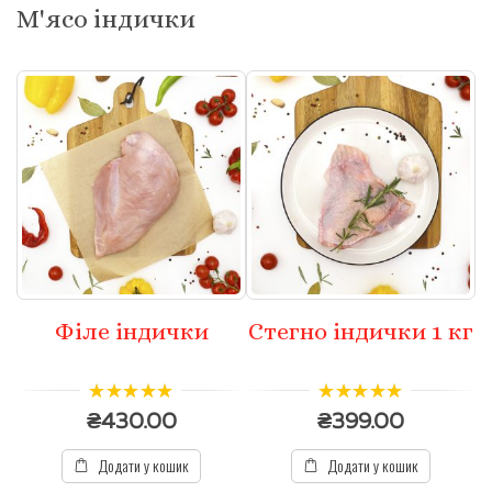
М'ясо індички
Філе індички
Стегно індички 1 кг
5.00
з 5
4.67
з 5
₴
430.00
₴
399.00
Додати у кошик
Додати у кошик