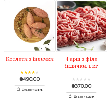
Котлети з індички
Фарш з філе
індички, 1 кг
3.67
з 5
₴
490.00
0
₴
370.00
з
Додати у кошик
5
Додати у кошик