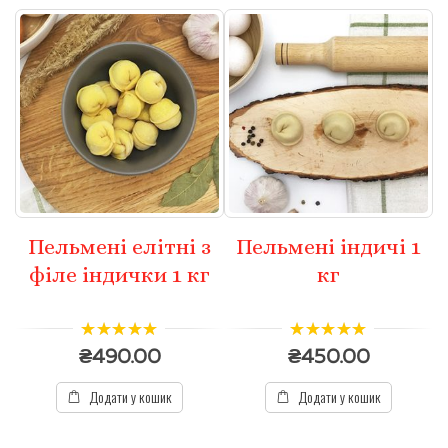
Пельмені елітні з
Пельмені індичі 1
філе індички 1 кг
кг
5.00
з 5
5.00
з 5
₴
490.00
₴
450.00
Додати у кошик
Додати у кошик