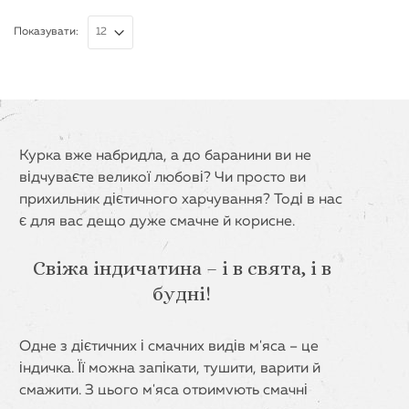
Показувати:
Курка вже набридла, а до баранини ви не
відчуваєте великої любові? Чи просто ви
прихильник дієтичного харчування? Тоді в нас
є для вас дещо дуже смачне й корисне.
Свіжа індичатина – і в свята, і в
будні!
Одне з дієтичних і смачних видів м'яса – це
індичка. Її можна запікати, тушити, варити й
смажити. З цього м'яса отримують смачні