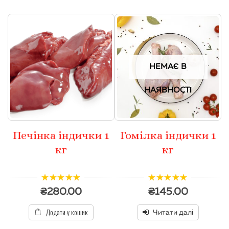
НЕМАЄ В
НАЯВНОСТІ
Печінка індички 1
Гомілка індички 1
кг
кг
5.00
з 5
5.00
з 5
₴
280.00
₴
145.00
Додати у кошик
Читати далі