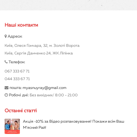
шашлики й корисні наваристі бульйони. Ми
впевнені, що індичку просто неможливо
зіпсувати, навіть якщо ви – абсолютний
новачок у сфері кулінарії.
Нашi контакти
Адреси:
Хочете порадувати сім'ю чимось
смачненьким? Повірте, індичатина стане
Київ, Олеся Гончара, 32, м. Золоті Ворота
безпрограшним варіантом. М'ясо індичатини
Київ, Сергія Данченко 24, ЖК Ліпінка
більш щільне й волокнисте, ніж у курки. Має
Телефон:
вишуканий смак і аромат. Для багатьох цей
067 333 67 71
продукт асоціюється зі святковим столом.
044 333 67 71
Проте не варто обмежувати себе, тим більше,
пошта:
myasnuyray@gmail.com
що в інтернет-магазині «М'ясний рай» завжди
Робочі дні:
Без вихідних/ 8:00 - 21:00
знайдеться якісна, вирощена в екологічних
умовах індичка. М'ясо цієї птиці чудово
Останні статті
підходить для частого споживання. Адже
воно багате мікроелементами й вітамінами:
Акція -10% за Відео розпаковування! Покажи всім Ваш
М’ясний Рай!
залізо;