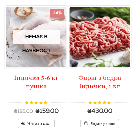
-14%
НЕМАЄ В
НАЯВНОСТІ
Індичка 5-6 кг
Фарш з бедра
тушка
індички, 1 кг
4.50
з 5
5.00
з 5
₴
159.00
₴
430.00
₴
185.00
Додати у кошик
Читати далі