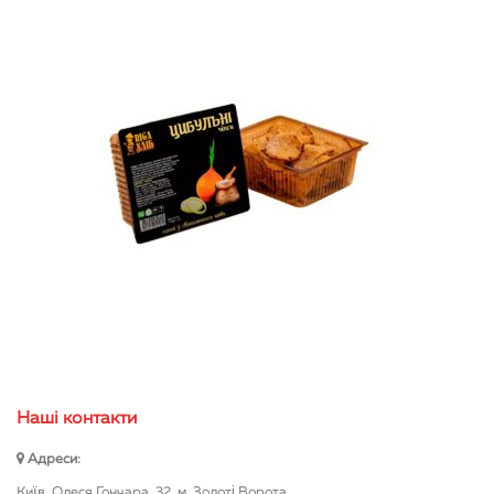
Нашi контакти
Адреси:
Київ, Олеся Гончара, 32, м. Золоті Ворота