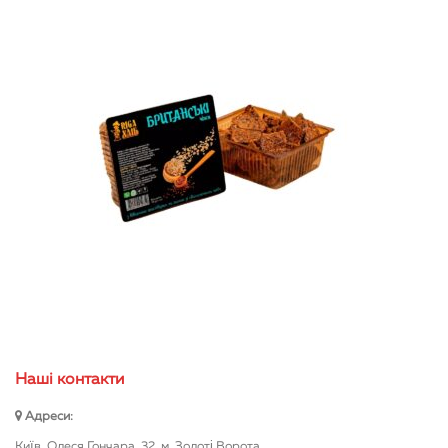
Нашi контакти
Адреси:
Київ, Олеся Гончара, 32, м. Золоті Ворота