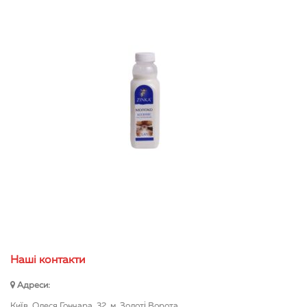
Нашi контакти
Адреси:
Київ, Олеся Гончара, 32, м. Золоті Ворота