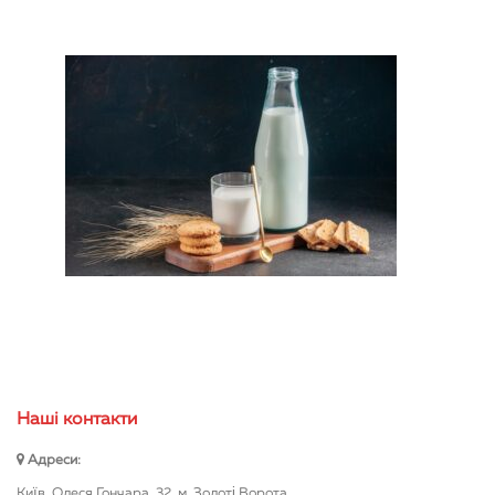
Нашi контакти
Адреси:
Київ, Олеся Гончара, 32, м. Золоті Ворота