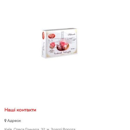
Нашi контакти
Адреси:
Київ, Олеся Гончара, 32, м. Золоті Ворота