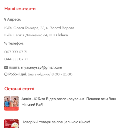
Нашi контакти
Адреси:
Київ, Олеся Гончара, 32, м. Золоті Ворота
Київ, Сергія Данченко 24, ЖК Ліпінка
Телефон:
067 333 67 71
044 333 67 71
пошта:
myasnuyray@gmail.com
Робочі дні:
Без вихідних/ 8:00 - 21:00
Останні статті
Акція -10% за Відео розпаковування! Покажи всім Ваш
М’ясний Рай!
Новорічні товари за спеціальною ціною!