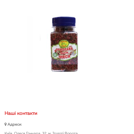
Нашi контакти
Адреси:
Київ, Олеся Гончара, 32, м. Золоті Ворота