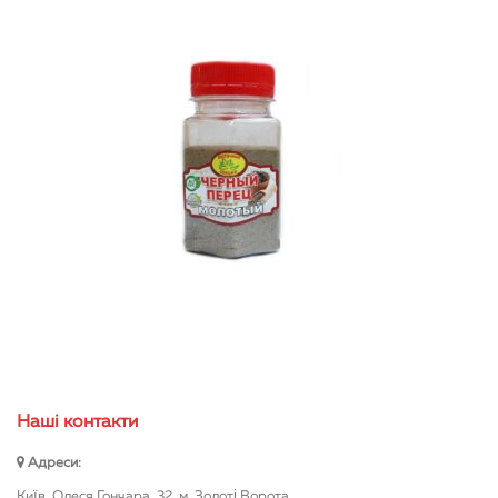
Нашi контакти
Адреси:
Київ, Олеся Гончара, 32, м. Золоті Ворота