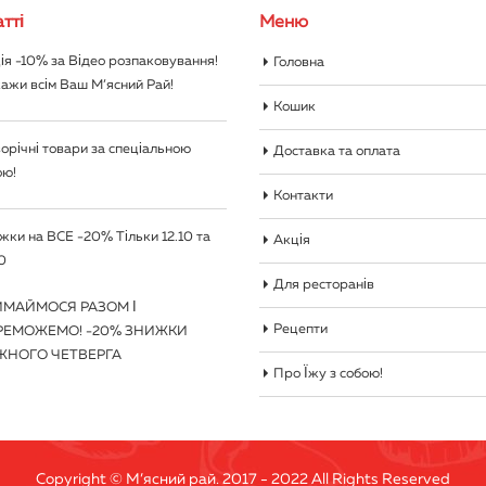
тті
Меню
ія -10% за Відео розпаковування!
Головна
ажи всім Ваш М’ясний Рай!
Кошик
орічні товари за спеціальною
Доставка та оплата
ою!
Контакти
жки на ВСЕ -20% Тільки 12.10 та
Акція
0
Для ресторанів
ИМАЙМОСЯ РАЗОМ І
Рецепти
РЕМОЖЕМО! -20% ЗНИЖКИ
ЖНОГО ЧЕТВЕРГА
Про Їжу з собою!
Copyright © М’ясний рай. 2017 - 2022 All Rights Reserved