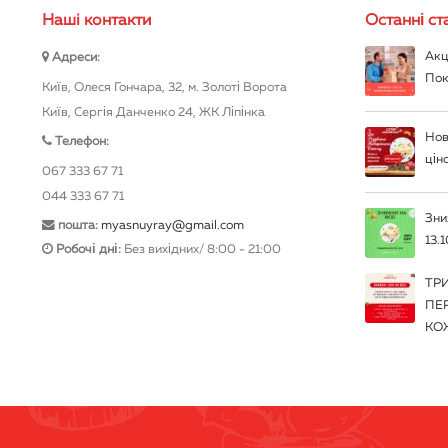
Нашi контакти
Останні ста
Акц
Адреси:
Пок
Київ, Олеся Гончара, 32, м. Золоті Ворота
Київ, Сергія Данченко 24, ЖК Ліпінка
Нов
Телефон:
цін
067 333 67 71
044 333 67 71
Зни
пошта:
myasnuyray@gmail.com
13.1
Робочі дні:
Без вихідних/ 8:00 - 21:00
ТР
ПЕ
КО