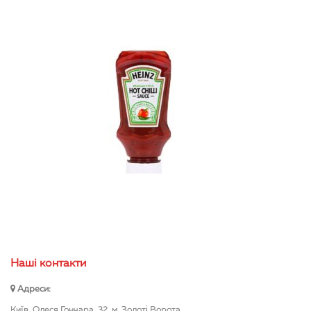
Нашi контакти
Адреси:
Київ, Олеся Гончара, 32, м. Золоті Ворота