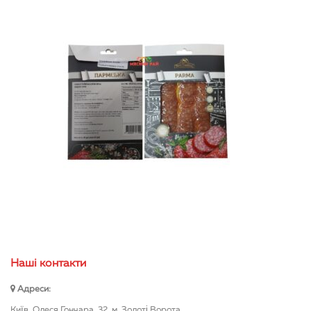
Нашi контакти
Адреси:
Київ, Олеся Гончара, 32, м. Золоті Ворота