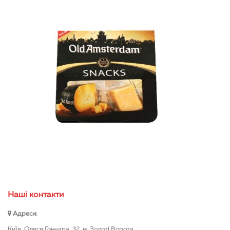
Нашi контакти
Адреси:
Київ, Олеся Гончара, 32, м. Золоті Ворота