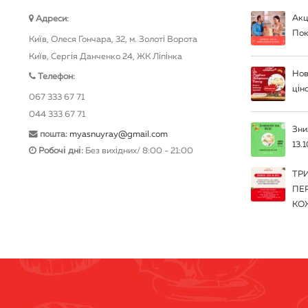
Акц
Адреси:
Пок
Київ, Олеся Гончара, 32, м. Золоті Ворота
Київ, Сергія Данченко 24, ЖК Ліпінка
Нов
Телефон:
цін
067 333 67 71
044 333 67 71
Зни
пошта:
myasnuyray@gmail.com
13.1
Робочі дні:
Без вихідних/ 8:00 - 21:00
ТР
ПЕ
КО