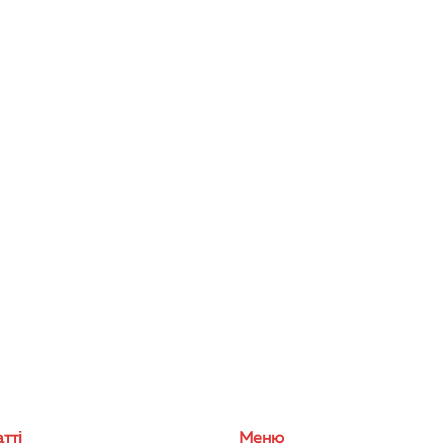
тті
Меню