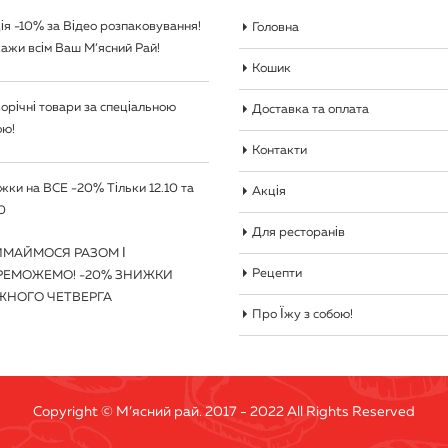
ія -10% за Відео розпаковування!
Головна
ажи всім Ваш М’ясний Рай!
Кошик
орічні товари за спеціальною
Доставка та оплата
ою!
Контакти
жки на ВСЕ -20% Тільки 12.10 та
Акція
0
Для ресторанів
ИМАЙМОСЯ РАЗОМ І
Рецепти
РЕМОЖЕМО! -20% ЗНИЖКИ
ЖНОГО ЧЕТВЕРГА
Про Їжу з собою!
Copyright © М’ясний рай. 2017 - 2022 All Rights Reserved